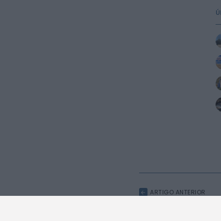
Ú
ARTIGO ANTERIOR
Município da Lousã reuni
desportivas para analisar