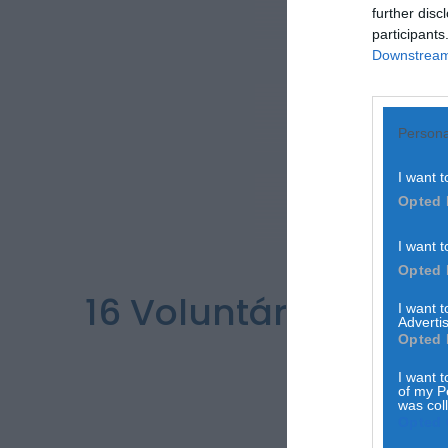
further disc
participants
Downstream 
Persona
I want t
Opted 
I want t
Opted 
16 Voluntários Jove
I want 
Advertis
Opted 
I want t
of my P
was col
Opted 