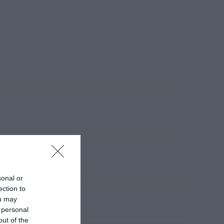
É oficial: AD Valonguense vai
disputar a Liga SABSEG na
época 2026/27
ONTEM, 18:09
Notícias de Águeda
Nasce a Associação
Atlética de Águeda para
relançar o andebol
masculino no...
ONTEM, 8:05
Notícias de Águeda
Mulher detida em Santa
Maria da Feira por violência
doméstica contra duas...
ONTEM, 8:01
Rádio Caria
Centum Cellas entra na
sonal or
fase decisiva das Novas 7
Maravilhas de Portugal
ection to
ONTEM, 23:24
ou may
 personal
Rádio Caria
out of the