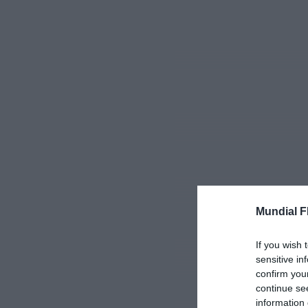
Mundial F
If you wish 
sensitive in
confirm you
continue se
information 