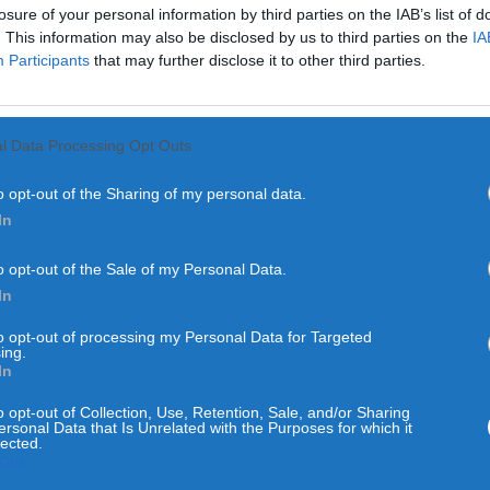
losure of your personal information by third parties on the IAB’s list of
. This information may also be disclosed by us to third parties on the
IA
Participants
that may further disclose it to other third parties.
l Data Processing Opt Outs
o opt-out of the Sharing of my personal data.
In
o opt-out of the Sale of my Personal Data.
COIMBRA
REGIÃO CENTRO
In
ns para a Natureza e Flor
to opt-out of processing my Personal Data for Targeted
ing.
da Lousã
In
o opt-out of Collection, Use, Retention, Sale, and/or Sharing
ersonal Data that Is Unrelated with the Purposes for which it
POR
NUNO SOARES
4 DE SETEMBRO, 2020
lected.
Out