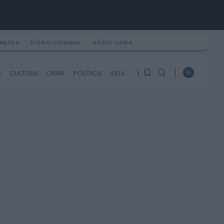
IRRADA
DIÁRIO CRIMINAL
RÁDIO CARIA
PROCURAR
A
CULTURA
CRIME
POLÍTICA
VIDA
ÚLTIMA HORA
Notícias de Águeda
Centenas de pessoas
1
1
marcam arranque do
Festival “Do Mar à Terra”
em...
ONTEM, 21:15
Ainda não tem artigos
Notícias de Águeda
guardados.
Paulo Lino volta a
conquistar o mundo: judoca
da CERCIAG sagra-se
0
Campeão...
ONTEM, 19:31
Notícias de Águeda