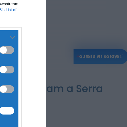
ULS da Guarda recebe
 downstream
quatro novas Unidades
Móveis de Saúde
B’s List of
ONTEM, 23:17
Rádio Caria
Dois detidos por tráfico de
estupefacientes em Castelo
Branco
ONTEM, 23:08
♫
RÁDIOS EM DIRETO
Rádio Caria
Covilhã assinala Dia
Internacional da Juventude
com entradas gratuitas na
Piscina Praia
ONTEM, 23:01
estas vigiam a Serra
Rádio Caria
Castelo de Belmonte recebe
observação do eclipse solar
6 DE AGOSTO, 2026 — 22:53