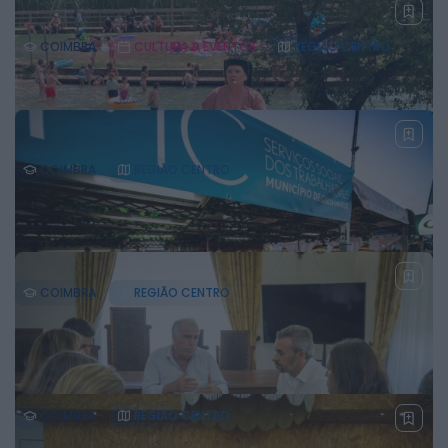
COIMBRA
CULTURA & EVENTOS
REGIÃO CENTRO
Bárbara Bandeira inaugura os concertos da
Feira do Ano 2026 em Montemor-o-Velho
30 DE JULHO, 2026
COIMBRA
REGIÃO CENTRO
Câmara entrega 70 mil euros a associações
culturais do concelho
29 DE JULHO, 2026
COIMBRA
REGIÃO CENTRO
Cantanhede: Curtição do tremoço 2026
encerrou e já se projeta 2027
29 DE JULHO, 2026
COIMBRA
REGIÃO CENTRO
Cantanhede: Expofacic lança prémio “Melhor