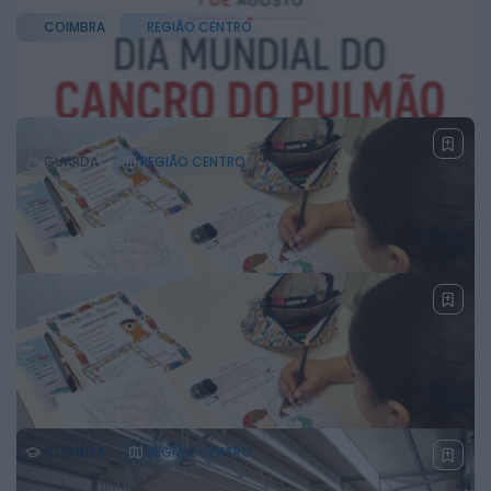
COIMBRA
REGIÃO CENTRO
Capacita Jovem de Poiares aproxima jovens
ao mundo do trabalho
31 DE JULHO, 2026
GUARDA
REGIÃO CENTRO
Colheita de sangue regressa ao Hospital
Sousa Martins durante o mês de agosto
30 DE JULHO, 2026
COIMBRA
REGIÃO CENTRO
Município de Góis entrega Kits Comunitários