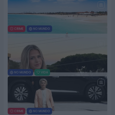
Ouro
20 DE JULHO, 2026
CRIME
NO MUNDO
Tentativa de assalto à casa de Lamine
Yamal em Barcelona está a ser
investigada
15 DE JULHO, 2026
NO MUNDO
VIDA
Cabo Verde conquista o mundo e turismo
dispara após Mundial 2026
15 DE JULHO, 2026
CRIME
NO MUNDO