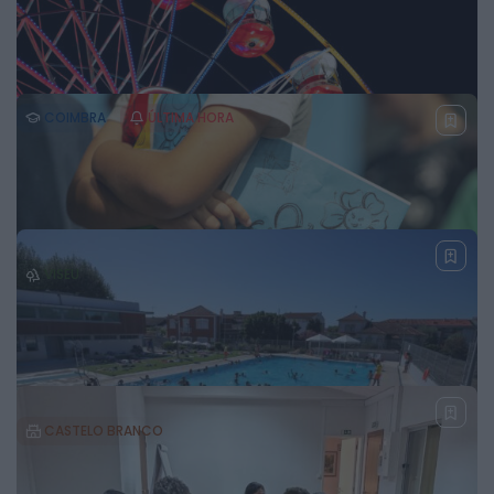
telecomunicações. GNR apreende ouro,
droga, armas e 940 quilos de cobre
6 DE AGOSTO, 2026
COIMBRA
ÚLTIMA HORA
Nossa Senhora das Necessidades volta a
reunir milhares de poiarenses em três dias de
fé e tradição
5 DE AGOSTO, 2026
VISEU
CIM Viseu Dão Lafões leva promoção da
região e projetos estratégicos à Feira de São
Mateus
4 DE AGOSTO, 2026
CASTELO BRANCO
Mais de 140 crianças participam em
formação sobre direitos humanos na Sertã