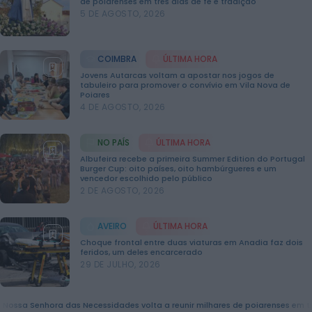
de poiarenses em três dias de fé e tradição
ÚLTIMA HORA
5 DE AGOSTO, 2026
Diário Criminal
Prisão preventiva para quatro arguidos em
rede que furtava cobre das
telecomunicações....
COIMBRA
ÚLTIMA HORA
HOJE, 14:37
Jovens Autarcas voltam a apostar nos jogos de
Também em:
Mundial FM
tabuleiro para promover o convívio em Vila Nova de
Poiares
4 DE AGOSTO, 2026
Diário Criminal
Homem detido nos Açores por suspeitas de
violação e violência doméstica
NO PAÍS
ÚLTIMA HORA
HOJE, 14:17
Albufeira recebe a primeira Summer Edition do Portugal
Burger Cup: oito países, oito hambúrgueres e um
vencedor escolhido pelo público
Diário Criminal
2 DE AGOSTO, 2026
PJ detém homem por suspeitas de tráfico de
droga em operação que...
HOJE, 14:15
AVEIRO
ÚLTIMA HORA
Choque frontal entre duas viaturas em Anadia faz dois
feridos, um deles encarcerado
Notícias de Águeda
29 DE JULHO, 2026
Passagem inferior da Cerâmica do Alto reabre
ao trânsito e marca avanço...
HOJE, 11:52
Águeda
milhares de poiarenses em três dias de fé e tradição
Águeda