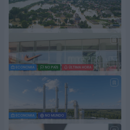
palco de referência do futebol de
formação
12 DE JULHO, 2026
2026 Mundial FM. Todos os direitos reservados.
ECONOMIA
NO PAÍS
ÚLTIMA HORA
União Europeia disponibiliza 65 milhões de euros
a Portugal para recuperação dos estragos
causados pelas tempestades
23 DE JULHO, 2026
ECONOMIA
NO MUNDO
Nike reforça controlo da marca na China e
elimina vendas através de distribuidores online