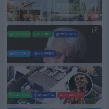
DESPORTO
FUTEBOL
NO MUNDO
Cristiano Ronaldo e Vitinha entre as
maiores desilusões do Mundial 2026 para
a imprensa italiana
ECONOMIA
NO MUNDO
22 DE JULHO, 2026
Nike reforça controlo da marca na China e
elimina vendas através de distribuidores
online
22 DE JULHO, 2026
DESPORTO
NO MUNDO
ÚLTIMA HORA
Morreu Kevin Keegan, antiga estrela do
futebol inglês e vencedor de duas Bolas de