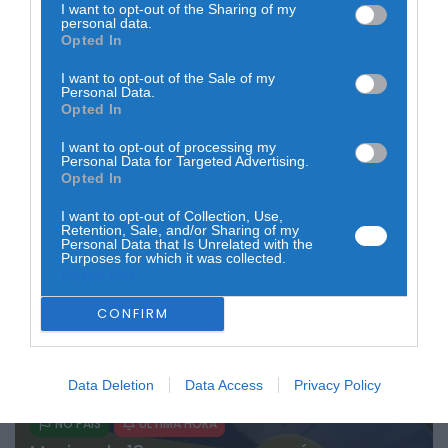
Edition do Portugal Burger Cup: oito
I want to opt-out of the Sharing of my
personal data.
países, oito hambúrgueres e um vencedor
Opted In
escolhido pelo público
I want to opt-out of the Sale of my
2 DE AGOSTO, 2026
Personal Data.
Opted In
I want to opt-out of processing my
Personal Data for Targeted Advertising.
Opted In
CRIME
NO PAÍS
ÚLTIMA HORA
I want to opt-out of Collection, Use,
ASAE deteta infrações em fiscalização a
Retention, Sale, and/or Sharing of my
Personal Data that Is Unrelated with the
estações de comboios e terminais de
Purposes for which it was collected.
expressos
Opted Out
27 DE JULHO, 2026
CONFIRM
Data Deletion
Data Access
Privacy Policy
NO PAÍS
ÚLTIMA HORA