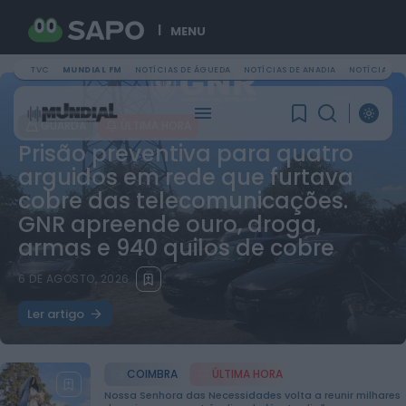
MENU
TVC
MUNDIAL FM
NOTÍCIAS DE ÁGUEDA
NOTÍCIAS DE ANADIA
NOTÍCIAS DE
GUARDA
ÚLTIMA HORA
Prisão preventiva para quatro
arguidos em rede que furtava
cobre das telecomunicações.
GNR apreende ouro, droga,
armas e 940 quilos de cobre
6 DE AGOSTO, 2026
Ler artigo
PROCURAR
COIMBRA
ÚLTIMA HORA
Nossa Senhora das Necessidades volta a reunir milhares