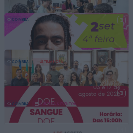
4 DE AGOSTO, 2026
COIMBRA
Lousã assinala Dia Internacional da
Juventude com acesso gratuito à piscina e
ao campo de ténis
4 DE AGOSTO, 2026
COIMBRA
ÚLTIMA HORA
Jovens Autarcas voltam a apostar nos jogos
de tabuleiro para promover o convívio em
Vila Nova de Poiares
4 DE AGOSTO, 2026
COIMBRA
CULTURA & EVENTOS
SYRO confirmado na Feira do Ano 2026 em
Montemor-o-Velho
3 DE AGOSTO, 2026