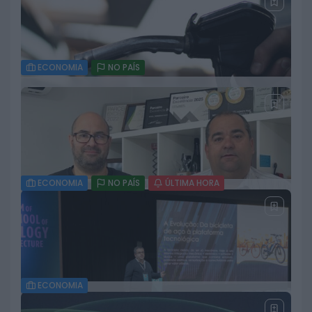
22 DE JULHO, 2026
ECONOMIA
NO PAÍS
Catalyxx investe 120 milhões de euros em Sines
na primeira fábrica comercial de químicos
renováveis
22 DE JULHO, 2026
ECONOMIA
NO PAÍS
ÚLTIMA HORA
Combustíveis disparam na segunda-feira com
maior subida desde março
18 DE JULHO, 2026
ECONOMIA
Sitarcol distinguida pelo Banco Alimentar Contra