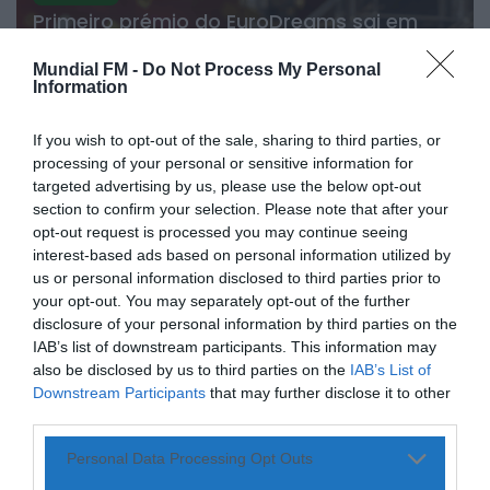
Primeiro prémio do EuroDreams sai em
Portugal e garante 20 mil euros por mês
durante 30 anos
Mundial FM -
Do Not Process My Personal
Information
3 DE AGOSTO, 2026
If you wish to opt-out of the sale, sharing to third parties, or
processing of your personal or sensitive information for
targeted advertising by us, please use the below opt-out
section to confirm your selection. Please note that after your
NO PAÍS
opt-out request is processed you may continue seeing
interest-based ads based on personal information utilized by
Mais de 50 concelhos em risco máximo de
us or personal information disclosed to third parties prior to
incêndio apesar da descida das
temperaturas e do regresso da chuva
your opt-out. You may separately opt-out of the further
disclosure of your personal information by third parties on the
3 DE AGOSTO, 2026
IAB’s list of downstream participants. This information may
also be disclosed by us to third parties on the
IAB’s List of
Downstream Participants
that may further disclose it to other
third parties.
NO PAÍS
ÚLTIMA HORA
Personal Data Processing Opt Outs
Albufeira recebe a primeira Summer