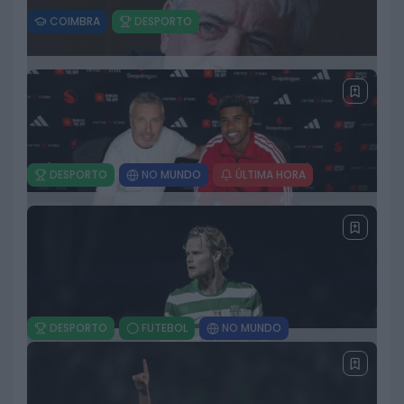
a imprensa italiana
COIMBRA
DESPORTO
22 DE JULHO, 2026
Ereira Beach Volley reúne 240 atletas em
dois dias de competição na Praia Fluvial
da Ereira
21 DE JULHO, 2026
DESPORTO
NO MUNDO
ÚLTIMA HORA
Morreu Kevin Keegan, antiga estrela do
futebol inglês e vencedor de duas Bolas de
Ouro
20 DE JULHO, 2026
DESPORTO
FUTEBOL
NO MUNDO
Manchester United oficializa contratação
de Andrey Santos ao Chelsea
13 DE JULHO, 2026