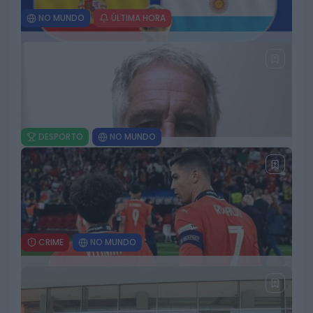
NO MUNDO
ÚLTIMA HORA
França volta a evacuar milhares de
pessoas devido a incêndio de grandes
dimensões na Gironda
28 DE JULHO, 2026
DESPORTO
NO MUNDO
Petição para repetir a final do Mundial já
reúne mais de 80 mil assinaturas
23 DE JULHO, 2026
CRIME
NO MUNDO
Recrutador ligado a Jeffrey Epstein é
encontrado morto nos arredores de Paris
22 DE JULHO, 2026