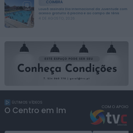
COIMBRA
Lousã assinala Dia Internacional da Juventude com
acesso gratuito à piscina e ao campo de ténis
4 DE AGOSTO, 2026
ÚLTIMOS VÍDEOS
COM O APOIO
O Centro em Imagens