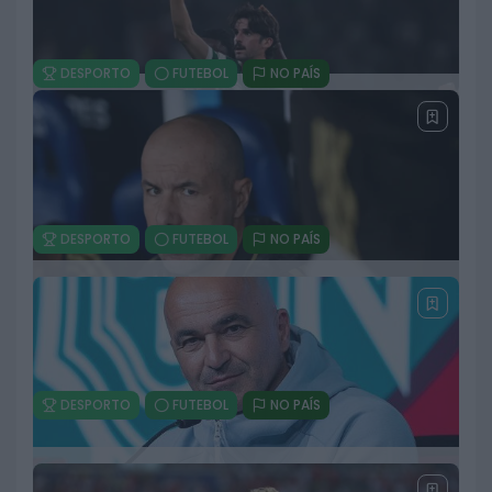
DESPORTO
FUTEBOL
NO PAÍS
Sporting procura novo capitão após saída
de Hjulmand: Inácio na linha da frente
13 DE JULHO, 2026
DESPORTO
FUTEBOL
NO PAÍS
Trincão deixa Sporting e reforça Al Ahli por
45 milhões de euros
13 DE JULHO, 2026
DESPORTO
FUTEBOL
NO PAÍS
Jardim critica incidente no Benfica-
Flamengo após vitória brasileira: “Os
cobardes são assim, fogem”