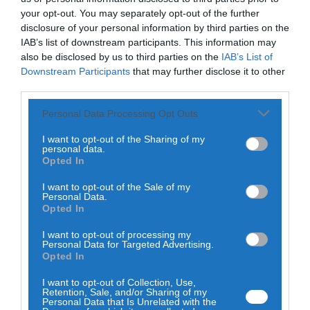
Aventura, desporto, diversão e muitas gargalhadas foram
your opt-out. You may separately opt-out of the further
alguns dos ingredientes da primeira semana das Férias
disclosure of your personal information by third parties on the
Desportivas Verão 2025, que decorreu de 30 de junho a 4
IAB’s list of downstream participants. This information may
de julho.
also be disclosed by us to third parties on the
IAB’s List of
Downstream Participants
that may further disclose it to other
third parties.
Personal Data Processing Opt Outs
I want to opt-out of the Sharing of my
personal data.
Opted In
I want to opt-out of the Sale of my
Personal Data.
Opted In
I want to opt-out of processing my
Personal Data for Targeted Advertising.
Opted In
Canoagem, karaté, atletismo, equitação, caminhadas,
I want to opt-out of Collection, Use,
Retention, Sale, and/or Sharing of my
arborismo, bodyboard, piscina e bicicleta foram algumas
Personal Data that Is Unrelated with the
das atividades realizadas, que incluíram também idas à