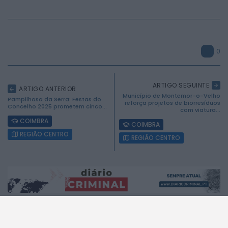
0
ARTIGO SEGUINTE
ARTIGO ANTERIOR
Município de Montemor-o-Velho
2026 Mundial FM. Todos os direitos reservados.
Pampilhosa da Serra: Festas do
reforça projetos de biorresíduos
Concelho 2025 prometem cinco...
com viatura...
COIMBRA
COIMBRA
REGIÃO CENTRO
REGIÃO CENTRO