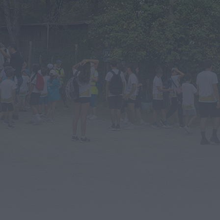
SABSEG na época 2026/27
ONTEM, 18:09
Notícias de Águeda
Nasce a Associação Atlética de Águeda para
relançar o andebol masculino no...
ONTEM, 8:05
Notícias de Águeda
Mulher detida em Santa Maria da Feira por
violência doméstica contra duas...
ONTEM, 8:01
Rádio Caria
Centum Cellas entra na fase decisiva das
Novas 7 Maravilhas de Portugal
ONTEM, 23:24
Rádio Caria
ULS da Guarda recebe quatro novas Unidades
Móveis de Saúde
ONTEM, 23:17