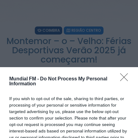
Rádio Caria
Dois detidos por tráfico de estupefacientes
em Castelo Branco
COIMBRA
REGIÃO CENTRO
ONTEM, 23:08
Montemor – o – Velho: Férias
Desportivas Verão 2025 já
Rádio Caria
Covilhã assinala Dia Internacional da
começaram!
Juventude com entradas gratuitas na Piscina
Praia
ONTEM, 23:01
POR
SARA SOARES
11 DE JULHO, 2025
Mundial FM -
Do Not Process My Personal
Rádio Caria
Information
Castelo de Belmonte recebe observação do
eclipse solar
6 DE AGOSTO, 2026 — 22:53
If you wish to opt-out of the sale, sharing to third parties, or
processing of your personal or sensitive information for
PARTILHAR ESTE ARTIGO
targeted advertising by us, please use the below opt-out
section to confirm your selection. Please note that after your
WhatsApp
Facebook
Messenger
Bluesky
Trello
Telegram
Copy
opt-out request is processed you may continue seeing
interest-based ads based on personal information utilized by
Link
us or personal information disclosed to third parties prior to