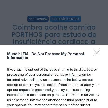
HOJE, 23:01
Rádio Caria
Castelo de Belmonte recebe observação do
COIMBRA
REGIÃO CENTRO
eclipse solar
ONTEM, 22:53
Coimbra acolhe camião
PORTHOS para estudo da
Diário Criminal
Prisão preventiva para quatro arguidos em
insuficiência cardíaca a
rede que furtava cobre das
telecomunicações....
partir de quinta-feira
ONTEM, 14:37
Também em:
Mundial FM
Mundial FM -
Do Not Process My Personal
Information
POR
SARA SOARES
28 DE FEVEREIRO, 2023
Diário Criminal
Homem detido nos Açores por suspeitas de
If you wish to opt-out of the sale, sharing to third parties, or
violação e violência doméstica
processing of your personal or sensitive information for
ONTEM, 14:17
targeted advertising by us, please use the below opt-out
section to confirm your selection. Please note that after your
PARTILHAR ESTE ARTIGO
opt-out request is processed you may continue seeing
interest-based ads based on personal information utilized by
WhatsApp
Facebook
Messenger
Bluesky
Trello
Telegram
Copy
us or personal information disclosed to third parties prior to
your opt-out. You may separately opt-out of the further
Link