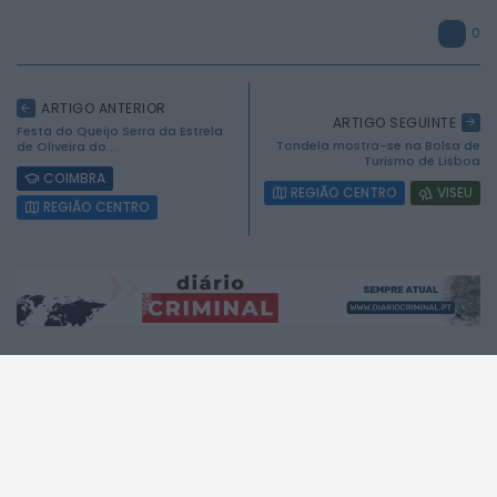
0
ARTIGO ANTERIOR
ARTIGO SEGUINTE
Festa do Queijo Serra da Estrela
Tondela mostra-se na Bolsa de
de Oliveira do...
2026 Mundial FM. Todos os direitos reservados.
Turismo de Lisboa
COIMBRA
REGIÃO CENTRO
VISEU
REGIÃO CENTRO
A MUNDIAL
A RÁDIO
A Rádio
No ar
Estatuto Editorial
Que música era?