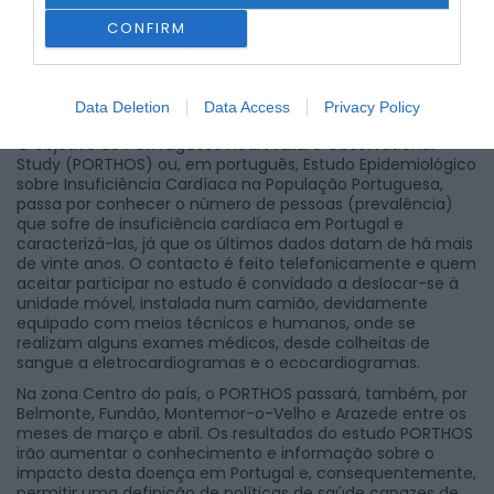
CONFIRM
Data Deletion
Data Access
Privacy Policy
O objetivo do PORTuguese Heart failure Observational
Study (PORTHOS) ou, em português, Estudo Epidemiológico
sobre Insuficiência Cardíaca na População Portuguesa,
passa por conhecer o número de pessoas (prevalência)
que sofre de insuficiência cardíaca em Portugal e
caracterizá-las, já que os últimos dados datam de há mais
de vinte anos. O contacto é feito telefonicamente e quem
aceitar participar no estudo é convidado a deslocar-se à
unidade móvel, instalada num camião, devidamente
equipado com meios técnicos e humanos, onde se
realizam alguns exames médicos, desde colheitas de
sangue a eletrocardiogramas e o ecocardiogramas.
Na zona Centro do país, o PORTHOS passará, também, por
Belmonte, Fundão, Montemor-o-Velho e Arazede entre os
meses de março e abril. Os resultados do estudo PORTHOS
irão aumentar o conhecimento e informação sobre o
impacto desta doença em Portugal e, consequentemente,
permitir uma definição de políticas de saúde capazes de