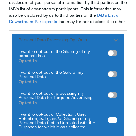
disclosure of your personal information by third parties on the
IAB’s list of downstream participants. This information may
A unidade móvel de estudo da insuficiência cardíaca
PORTHOS vai estar estacionada em Coimbra, na Praça
also be disclosed by us to third parties on the
IAB’s List of
da Canção, entre os dias 2 e 10 de março. O camião tem
Downstream Participants
that may further disclose it to other
percorrido o país para conhecer a prevalência da
third parties.
insuficiência cardíaca, já que os últimos dados que há
sobre o tema datam de há mais de 20 anos. O estudo,
Personal Data Processing Opt Outs
promovido pela Sociedade Portuguesa de Cardiologia e
pela AstraZeneca, em parceria com a Nova Medical
I want to opt-out of the Sharing of my
School, vai avaliar uma amostra representativa da
personal data.
população portuguesa (5.616 participantes), com
Opted In
residência em Portugal continental e idade igual ou
superior a 50 anos.
I want to opt-out of the Sale of my
Personal Data.
Depois de ter passado pelo Alentejo e por Lisboa e Vale do
Opted In
Tejo, o estudo PORTHOS chega agora à zona Centro do
país, onde se espera a participação de cerca de 1016
I want to opt-out of processing my
pessoas. O PORTHOS vai estar estacionado na Praça da
Personal Data for Targeted Advertising.
Canção e vai funcionar de segunda-feira a sábado, das
Opted In
8h30 às 18h30, e domingo, das 8h30 às 12h30. O presidente
da Câmara Municipal de Coimbra, José Manuel Silva, vai
I want to opt-out of Collection, Use,
visitar a unidade móvel no próximo dia 9 de março, às
Retention, Sale, and/or Sharing of my
14h30.
Personal Data that Is Unrelated with the
Purposes for which it was collected.
Opted Out