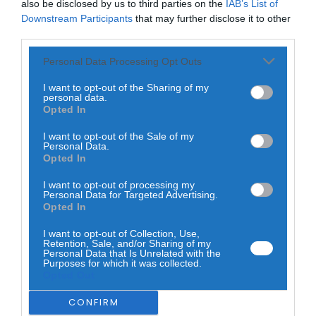
also be disclosed by us to third parties on the
IAB’s List of
isso, mostrou que também tem estrias e celulite no corpo.
Downstream Participants
that may further disclose it to other
third parties.
Personal Data Processing Opt Outs
I want to opt-out of the Sharing of my
personal data.
Opted In
I want to opt-out of the Sale of my
Personal Data.
Opted In
I want to opt-out of processing my
Personal Data for Targeted Advertising.
Opted In
I want to opt-out of Collection, Use,
Retention, Sale, and/or Sharing of my
Personal Data that Is Unrelated with the
Purposes for which it was collected.
Opted Out
CONFIRM