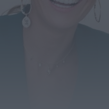
recuperação de mais de 421 quilos...
HOJE, 18:19
Diário Criminal
Acidente com dois mortos leva à descoberta
de milhares de doses de...
HOJE, 18:13
Notícias de Águeda
Confusão envolve entre 30 e 40 pessoas na
Praia Fluvial de Bolfiar...
HOJE, 18:09
Mundial FM
Última Hora
Preços dos combustíveis podem cair mais de
12 cêntimos por litro já...
HOJE, 15:44
Também em:
Notícias de Águeda • Notícias de
Anadia • Diário da Bairrada
+1 mais
Notícias de Águeda
Caminhada “Pé na Causa” da ABARCA adiada
devido à coincidência com outros...