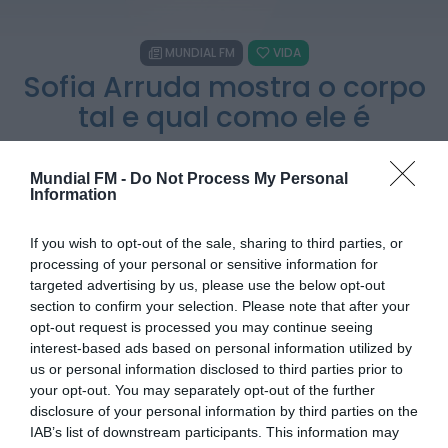
HOJE, 15:36
MUNDIAL FM
VIDA
Diário da Bairrada
Sofia Arruda mostra o corpo
Exposição “Santo António Militar” leva ao
Museu Militar do Buçaco uma dimensão...
tal e qual como ele é
HOJE, 11:46
POR
REDAÇÃO
16 DE MARÇO, 2021
Mundial FM
Mundial FM -
Do Not Process My Personal
Câmara de Viseu e nova Universidade
Information
Politécnica reforçam cooperação e traçam
estratégia...
HOJE, 11:43
If you wish to opt-out of the sale, sharing to third parties, or
processing of your personal or sensitive information for
Mundial FM
PARTILHAR ESTE ARTIGO
targeted advertising by us, please use the below opt-out
Portela celebrou Nossa Senhora da Conceição
section to confirm your selection. Please note that after your
com cinco dias de fé, tradição...
WhatsApp
Facebook
Messenger
Bluesky
Trello
Telegram
Copy
HOJE, 11:36
opt-out request is processed you may continue seeing
interest-based ads based on personal information utilized by
Link
us or personal information disclosed to third parties prior to
your opt-out. You may separately opt-out of the further
A artista mostrou-se sem filtros, com as suas
imperfeições, deixando os seguidores deslumbrados com a
disclosure of your personal information by third parties on the
confiança da mesma. Com 32 anos, quis provar às
IAB’s list of downstream participants. This information may
seguidoras que nem tudo o que veem é a realidade, por