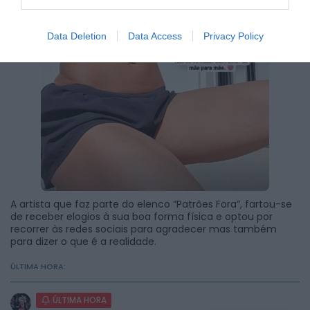
Data Deletion
Data Access
Privacy Policy
A artista que faz parte do elenco “Patrões Fora”, fartou-se
de receber elogios à sua boa forma física e optou por
recorrer às redes sociais para agradecer mas também
para dizer o que é a realidade.
ÚLTIMA HORA:
ÚLTIMA HORA