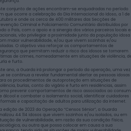
egurança.
ste conjunto de ações encontram-se enquadradas no período
m que ocorre a celebração do Dia internacional do Idoso, a 1 de
utubro e onde os cerca de 400 militares das Secções de
revenção Criminal e Policiamento Comunitário distribuídos por
odo o País, com o apoio e a sinergia dos vários parceiros locais e
acionais, vão privilegiar a proximidade junto da população idosa
om maior vulnerabilidade, e/ou que vivem sozinhas e/ou
soladas. O objetivo visa reforçar os comportamentos de
egurança que permitam reduzir o risco dos idosos se tornarem
ítimas de crimes, nomeadamente em situações de violência, d
urla e furto.
ste ano, a Guarda irá prolongar o período da operação, uma vez
ue se continua a revelar fundamental alertar as pessoas idosas
ara os procedimentos de autoproteção em situações de
iolência, burlas, conto do vigário e furto em residências, assim
omo prevenir comportamentos de risco associados ao consu
e álcool e combater o isolamento social, identificar cuidadores
nformais e capacitação de adultos para utilização da internet.
a edição de 2023 da Operação “Censos Sénior”, a Guarda
inalizou 44 114 idosos que vivem sozinhos e/ou isolados, ou em
ituação de vulnerabilidade, em razão da sua condição física,
sicológica, ou outra que possa colocar em causa a sua
egurança, tendo sido as situações de maior vulnerabilidade