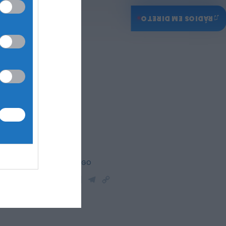
♫
RÁDIOS EM DIRETO
024”
PARTILHAR ESTE ARTIGO
WhatsApp
Facebook
Messenger
Bluesky
Trello
Telegram
Copy
o
Link