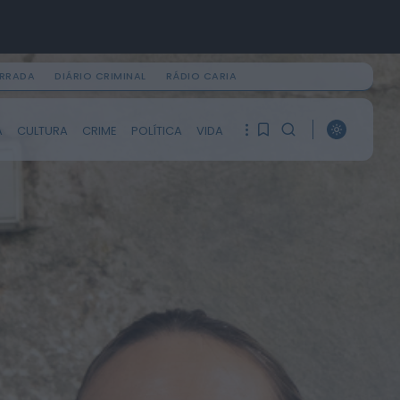
IRRADA
DIÁRIO CRIMINAL
RÁDIO CARIA
PROCURAR
A
CULTURA
CRIME
POLÍTICA
VIDA
ÚLTIMA HORA
1
1
Diário da Bairrada
Exposição “Santo António
Militar” leva ao Museu Militar
do Buçaco uma dimensão...
Ainda não tem artigos
HOJE, 11:46
guardados.
Mundial FM
Câmara de Viseu e nova
0
Universidade Politécnica
reforçam cooperação e
traçam estratégia...
HOJE, 11:43