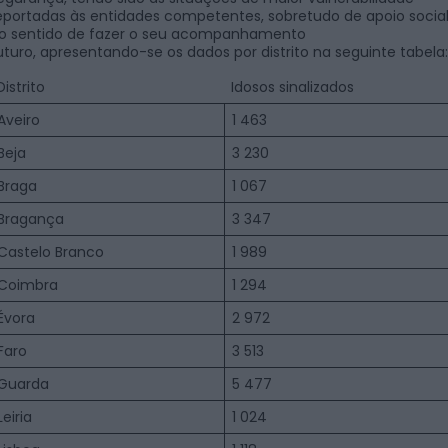
eportadas às entidades competentes, sobretudo de apoio social
o sentido de fazer o seu acompanhamento
uturo, apresentando-se os dados por distrito na seguinte tabela:
Distrito
Idosos sinalizados
Aveiro
1 463
Beja
3 230
Braga
1 067
Bragança
3 347
Castelo Branco
1 989
Coimbra
1 294
Évora
2 972
Faro
3 513
Guarda
5 477
Leiria
1 024