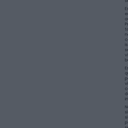
s
E
e
o
P
t
n
c
i
s
v
b
E
q
p
v
c
d
i
N
s
s
p
s