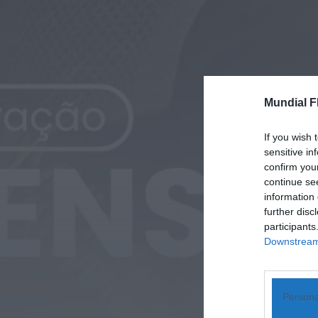
Mundial F
If you wish 
sensitive in
confirm you
continue se
information 
further disc
participants
Downstream 
Persona