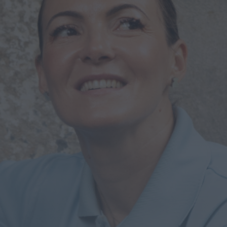
Mundial FM
Portela celebrou Nossa
Senhora da Conceição com
cinco dias de fé, tradição...
HOJE, 11:36
Diário Criminal
Jovem de 18 anos detido por
condução perigosa em
concentração de
motociclos...
HOJE, 11:34
Diário Criminal
Busca por violência
doméstica termina com
detenção por tráfico de
droga na...
HOJE, 11:31
Diário Criminal
Homem detido por roubo
agravado em Santa Maria
da Feira após atropelar...
HOJE, 11:28
Também em:
Notícias de Águeda