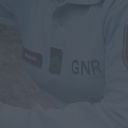
Notícias de Águeda
Centenas de pessoas
marcam arranque do
Festival “Do Mar à Terra”
em...
ONTEM, 21:15
Notícias de Águeda
Paulo Lino volta a
conquistar o mundo: judoca
da CERCIAG sagra-se
Campeão...
ONTEM, 19:31
Notícias de Águeda
É oficial: AD Valonguense vai
disputar a Liga SABSEG na
época 2026/27
ONTEM, 18:09
Notícias de Águeda
Nasce a Associação
Atlética de Águeda para
relançar o andebol
masculino no...
ONTEM, 8:05