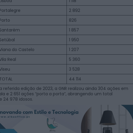
Lisboa
1 118
Portalegre
2 892
Porto
826
Santarém
1 857
Setúbal
1 950
Viana do Castelo
1 207
Vila Real
5 360
Viseu
3 528
TOTAL
44 114
a referida edição de 2023, a GNR realizou ainda 304 ações em
ala e 2 651 ações “porta a porta”, abrangendo um total
e 24 978 idosos.