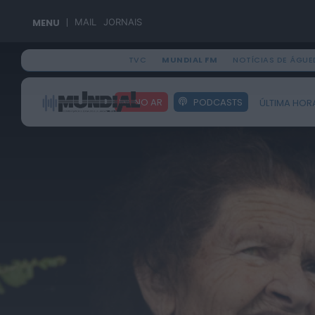
MENU
MAIL
JORNAIS
TVC
MUNDIAL FM
NOTÍCIAS DE ÁGUE
Search
NO AR
PODCASTS
ÚLTIMA HOR
for: