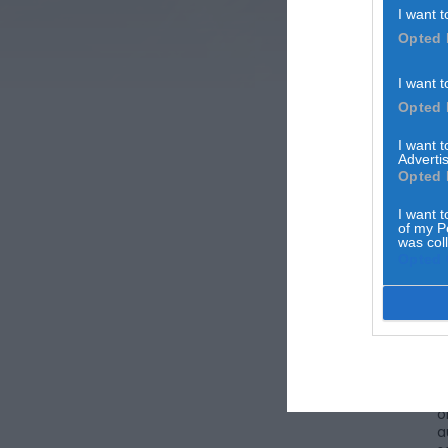
I want t
Opted 
I want t
Opted 
Ope
I want 
Advertis
Opted 
I want t
of my P
was col
Opted 
G
o
O
c
p
o
a