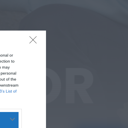
sonal or
ection to
ou may
 personal
out of the
 downstream
B’s List of