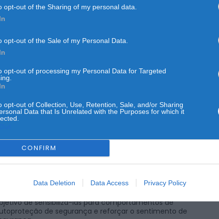
o opt-out of the Sharing of my personal data.
In
o opt-out of the Sale of my Personal Data.
NO PAÍS
In
ração “Censos Sénior 2
to opt-out of processing my Personal Data for Targeted
ing.
In
POR
NUNO SOARES
1 DE OUTUBRO, 2024
o opt-out of Collection, Use, Retention, Sale, and/or Sharing
ersonal Data that Is Unrelated with the Purposes for which it
lected.
Out
CONFIRM
uarda Nacional Republicana (GNR) realiza, entre o dia 1 de
utubro e o dia 15 de novembro, em todo o território nacional, a
peração “Censos Sénior 2024”, no âmbito do policiamento
Data Deletion
Data Access
Privacy Policy
omunitário, a qual visa garantir um conjunto de ações de
atrulhamento e de sensibilização à população mais idosa, com 
bjetivo de sensibilizá-las para comportamentos de
utoproteção de segurança e reforçar o sentimento de