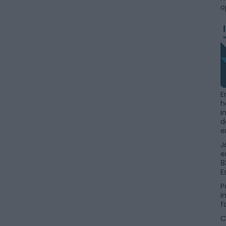
o
E
h
i
d
e
J
e
8
E
P
i
f
C