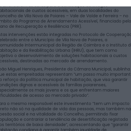
á arrancaram as obras para a construção de 11 fogos
abitacionais de custos acessíveis, em duas localidades do
oncelho de Vila Nova de Poiares – Vale de Vaíde e Ferreira – no
mbito do Programa de Arrendamento Acessível, financiado pel
lano de Recuperação e Resiliência (PRR).
stas intervenções estão integradas no Protocolo de Cooperaçã
elebrado entre o Município de Vila Nova de Poiares, a
omunidade Intermunicipal da Região de Coimbra e o Instituto 
abitação e da Reabilitação Urbana (IHRU), que tem como
bjetivo o desenvolvimento de soluções habitacionais a custos
cessíveis, destinadas ao mercado de arrendamento.
oão Miguel Henriques, Presidente da Câmara Municipal, sublinha
ue estas empreitadas representam “um passo muito importan
o reforço da política municipal de habitação, que visa garantir
ondições dignas e acessíveis às famílias poiarenses,
specialmente os mais jovens e os que enfrentam maiores
ificuldades de acesso ao mercado privado”.
ara o mesmo responsável este investimento “tem um impacto
ireto não só na qualidade de vida das pessoas, mas também na
oesão social e na vitalidade do Concelho, permitindo fixar
opulação e contrariar a tendência de desertificação registada
os territórios de baixa densidade”, acrescentando que “garantir
abitação condigna é garantir também igualdade de