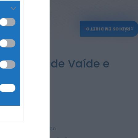
ONTEM, 11:43
♫
RÁDIOS EM DIRETO
s em Vale de Vaíde e
essível
PARTILHAR ESTE ARTIGO