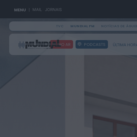
MENU
MAIL
JORNAIS
TVC
MUNDIAL FM
NOTÍCIAS DE ÁGUE
Search
NO AR
PODCASTS
ÚLTIMA HOR
for: