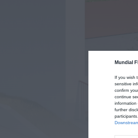
Mundial F
If you wish 
sensitive in
confirm you
continue se
information 
further disc
participants
Downstream 