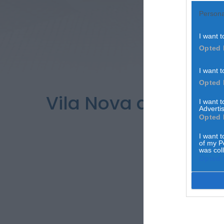
Persona
I want t
Opted 
I want t
Opted 
Vila Nova de Poiare
I want 
Advertis
Ferrei
Opted 
I want t
of my P
was col
Opted 
I
P