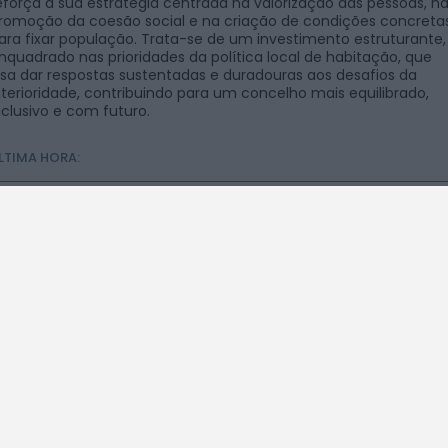
eforça a sua estratégia centrada na valorização das pessoas, n
romoção da coesão social e na criação de condições concreta
ara fixar população. Trata-se de um investimento estruturante,
nquadrado nas prioridades da política local de habitação, que
isa dar respostas sustentadas e duradouras aos desafios da
nterioridade, contribuindo para um concelho mais equilibrado,
nclusivo e com futuro.
LTIMA HORA:
Feira de São Mateus bate recorde com
ÚLTIMA HORA
mais de 56 mil visitantes...
Preços dos combustíveis podem cair mais
ECONOMIA
de 12 cêntimos por litro já...
Câmara de Viseu e nova Universidade Politécnic
VISEU
reforçam cooperação e traçam estratégia...
Portela celebrou Nossa Senhora da
COIMBRA
Conceição com cinco dias de fé, tradição...