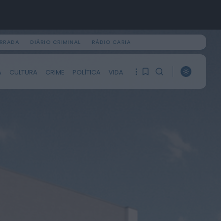
IRRADA
DIÁRIO CRIMINAL
RÁDIO CARIA
PROCURAR
A
CULTURA
CRIME
POLÍTICA
VIDA
ÚLTIMA HORA
1
1
Vídeo TVC
No Fio Da Navalha
HOJE, 0:43
Ainda não tem artigos
guardados.
Mundial FM
Feira de São Mateus bate
recorde com mais de 56 mil
0
visitantes...
ONTEM, 18:27
Diário Criminal