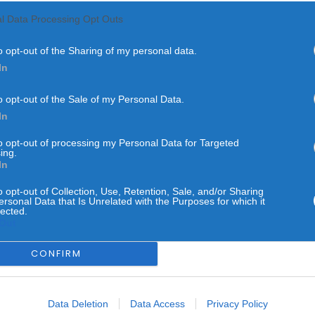
l Data Processing Opt Outs
o opt-out of the Sharing of my personal data.
In
o opt-out of the Sale of my Personal Data.
COIMBRA
REGIÃO CENTRO
In
s: Construção de 11 fogo
to opt-out of processing my Personal Data for Targeted
ing.
ra para arrendamento ac
In
o opt-out of Collection, Use, Retention, Sale, and/or Sharing
ersonal Data that Is Unrelated with the Purposes for which it
POR
SARA SOARES
12 DE JUNHO, 2025
lected.
Out
CONFIRM
nvestimento superior a 1,5 milhões de euros financiados pelo
Data Deletion
Data Access
Privacy Policy
lano de Recuperação e Resiliência.