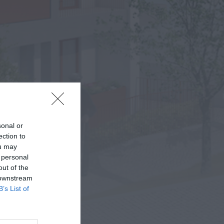
Preços dos combustíveis
podem cair mais de 12
cêntimos por litro já...
ONTEM, 15:44
Também em:
Notícias de Águeda
• Notícias de Anadia • Diário da
Bairrada
+1 mais
Notícias de Águeda
Caminhada “Pé na Causa”
da ABARCA adiada devido à
coincidência com outros...
ONTEM, 15:36
sonal or
Diário da Bairrada
ection to
Exposição “Santo António
ou may
Militar” leva ao Museu Militar
 personal
do Buçaco uma dimensão...
out of the
ONTEM, 11:46
 downstream
Mundial FM
B’s List of
Câmara de Viseu e nova
Universidade Politécnica
reforçam cooperação e
traçam estratégia...