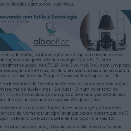
portunidades para todos”, sublinhou.
m Vale de Vaíde, a intervenção contempla a criação de seis
abitações, das quais três de tipologia T2 e três T1, num
nvestimento global de 673.291,34€ (IVA incluído), com um prazo
e execução de 360 dias, tendo a empreitada sido adjudicada à
mpresa José António Diogo – Construções, Unipessoal, Lda.
á na localidade da Ferreira, serão construídas cinco habitações
m regime de duplex, três T2 e duas T3, num valor total de
37.441,16€ (IVA incluído), com prazo de execução de 365 dias.
sta obra foi adjudicada à empresa Windpark, Lda.
aralelamente a estes 11 fogos já em construção, é também
ntenção da Câmara Municipal avançar para a construção de 13
ogos na Ribeira de Moinho, sete de tipologia T3 e seis T2.
om estas intervenções, o Município de Vila Nova de Poiares