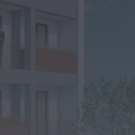
Megaoperação
internacional desmantela
rede de tráfico de pessoas,
droga e armas. Há...
ONTEM, 18:22
Diário Criminal
Perseguição em alto mar
termina com recuperação
de mais de 421 quilos...
ONTEM, 18:19
Diário Criminal
Acidente com dois mortos
leva à descoberta de
milhares de doses de...
ONTEM, 18:13
Notícias de Águeda
Confusão envolve entre 30 e
40 pessoas na Praia Fluvial
de Bolfiar...
ONTEM, 18:09
Mundial FM
Última Hora