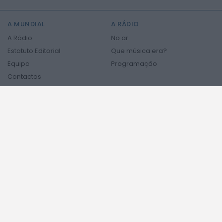
2026 Mundial FM. Todos os direitos reservados.
A MUNDIAL
A RÁDIO
A Rádio
No ar
Estatuto Editorial
Que música era?
Equipa
Programação
Contactos
Privacidade e Cookies
PODCASTS
NOTÍCIAS
NOTICIAS
ÚLTIMA HORA
REGIÃO CENTRO
NO PAÍS
Notícias Internacionais
Siga-nos nas redes