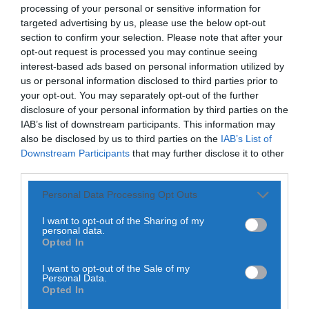
POR
NUNO SOARES
13 DE JUNHO, 2021
processing of your personal or sensitive information for
targeted advertising by us, please use the below opt-out
Rádio Caria
section to confirm your selection. Please note that after your
Dois detidos por tráfico de estupefacientes
em Castelo Branco
opt-out request is processed you may continue seeing
ONTEM, 23:08
interest-based ads based on personal information utilized by
us or personal information disclosed to third parties prior to
PARTILHAR ESTE ARTIGO
your opt-out. You may separately opt-out of the further
Rádio Caria
Covilhã assinala Dia Internacional da
disclosure of your personal information by third parties on the
WhatsApp
Facebook
Messenger
Bluesky
Trello
Telegram
Copy
Juventude com entradas gratuitas na Piscina
IAB’s list of downstream participants. This information may
Praia
ONTEM, 23:01
also be disclosed by us to third parties on the
IAB’s List of
Link
Downstream Participants
that may further disclose it to other
O Sporting CP sagrou-se, este domingo, campeão
third parties.
Rádio Caria
português de futsal pela 16.ª vez, ao vencer em casa do
Castelo de Belmonte recebe observação do
Benfica, por 6-2, no quarto jogo da final.
eclipse solar
Personal Data Processing Opt Outs
6 DE AGOSTO, 2026 — 22:53
Os golos do Sporting foram marcados Pauleta (10
I want to opt-out of the Sharing of my
minutos), Tomás Paço (10), Pany Varela (11), Alex Merlim
personal data.
(24), Erick (28) e Guitta (36). Do lado do SL Benfica, os
Opted In
golos foram apontados por Ivan Chishkala (09) e Rafael
Hemni (32).
I want to opt-out of the Sale of my
Personal Data.
Opted In