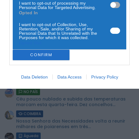
I want to opt-out of processing my
Personal Data for Targeted Advertising.
Opted In
I want to opt-out of Collection, Use,
O Sporting sucede ao Benfica, campeão em 2018/19 – o
Retention, Sale, and/or Sharing of my
campeonato de 2019/20 foi cancelado devido à pandemia
Personal Data that Is Unrelated with the
de covid-19, passando a somar 16 troféus, mais oito dos
Purposes for which it was collected.
Opted Out
que os ‘encarnados’.
CONFIRM
ÚLTIMA HORA:
GUARDA
Prisão preventiva para quatro arguidos em rede
Data Deletion
Data Access
Privacy Policy
que furtava cobre das telecomunicações....
NO PAÍS
Céu pouco nublado e subida das temperaturas
marcam esta quarta-feira. Dez concelhos...
COIMBRA
Nossa Senhora das Necessidades volta a reunir
milhares de poiarenses em três...
Águeda