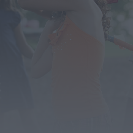
Móveis de Saúde
HOJE, 23:17
Rádio Caria
Dois detidos por tráfico de estupefacientes
em Castelo Branco
HOJE, 23:08
Rádio Caria
Covilhã assinala Dia Internacional da
Juventude com entradas gratuitas na Piscina
Praia
HOJE, 23:01
Rádio Caria
Castelo de Belmonte recebe observação do
eclipse solar
ONTEM, 22:53
Diário Criminal
Prisão preventiva para quatro arguidos em
rede que furtava cobre das
telecomunicações....
ONTEM, 14:37