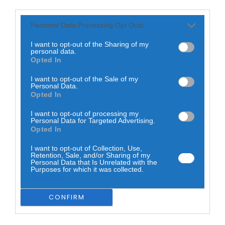
third parties.
participativas, felizes e saudáveis.
Integrada na rede de Cidades Amigas das Crianças da
Personal Data Processing Opt Outs
UNICEF, Seia aposta numa programação transversal,
inclusiva e educativa, dirigida a bebés, crianças, famílias,
I want to opt-out of the Sharing of my
educadores e profissionais da área da infância, com
personal data.
atividades centradas na brincadeira, na cultura, na
Opted In
criatividade, na leitura e no contacto com a natureza.
I want to opt-out of the Sale of my
O ponto de partida é o Dia Mundial do Brincar, a 28 de
Personal Data.
maio, com o evento “O Mundo do Brincar”, no Parque
Opted In
Municipal de Seia, que reunirá centenas de crianças dos
jardins de infância e escolas do 1.º ciclo do concelho num
I want to opt-out of processing my
dia recheado de jogos, música e animação, com a
Personal Data for Targeted Advertising.
participação do “Prof. Idalécio”.
Opted In
I want to opt-out of Collection, Use,
Retention, Sale, and/or Sharing of my
Personal Data that Is Unrelated with the
Purposes for which it was collected.
Opted Out
CONFIRM
Nos dias seguintes, o programa contempla encontros
técnicos, sessões de conversa com especialistas da