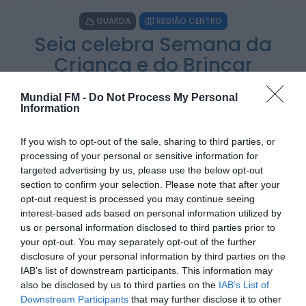
Também em:
Mundial FM
GUARDA
REGIÃO CENTRO
Diário Criminal
Seia celebra Semana da
Homem detido nos Açores por suspeitas de
violação e violência doméstica
Criança e do Brincar
ONTEM, 14:17
POR
SARA SOARES
13 DE MAIO, 2025
Mundial FM -
Do Not Process My Personal
Diário Criminal
Information
PJ detém homem por suspeitas de tráfico de
droga em operação que...
ONTEM, 14:15
If you wish to opt-out of the sale, sharing to third parties, or
processing of your personal or sensitive information for
targeted advertising by us, please use the below opt-out
PARTILHAR ESTE ARTIGO
Notícias de Águeda
section to confirm your selection. Please note that after your
Passagem inferior da Cerâmica do Alto reabre
opt-out request is processed you may continue seeing
ao trânsito e marca avanço...
WhatsApp
Facebook
Messenger
Bluesky
Trello
Telegram
Copy
ONTEM, 11:52
interest-based ads based on personal information utilized by
Link
us or personal information disclosed to third parties prior to
your opt-out. You may separately opt-out of the further
O Município de Seia assinala, de 28 de maio a 1 de junho, a
disclosure of your personal information by third parties on the
Semana da Criança e do Brincar 2025, com um programa
IAB’s list of downstream participants. This information may
diversificado que celebra os direitos das crianças,
also be disclosed by us to third parties on the
IAB’s List of
valorizando o brincar como pilar do desenvolvimento
Downstream Participants
that may further disclose it to other
integral e da construção de comunidades mais