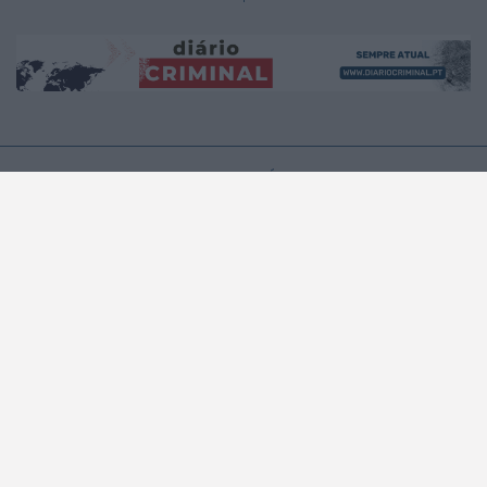
A MUNDIAL
A RÁDIO
A Rádio
No ar
Estatuto Editorial
Que música era?
Equipa
Programação
Contactos
Privacidade e Cookies
PODCASTS
NOTÍCIAS
NOTICIAS
ÚLTIMA HORA
REGIÃO CENTRO
NO PAÍS
Notícias Internacionais