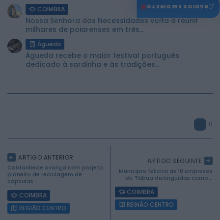
♫
RÁDIOS EM DIRETO
COIMBRA
Nossa Senhora das Necessidades volta a reunir
milhares de poiarenses em três...
Águeda
Águeda recebe o maior festival português
dedicado à sardinha e às tradições...
0
ARTIGO ANTERIOR
ARTIGO SEGUINTE
Cantanhede avança com projeto
Município felicita as 10 empresas
pioneiro de reciclagem de
de Tábua distinguidas como...
cápsulas...
COIMBRA
COIMBRA
REGIÃO CENTRO
REGIÃO CENTRO
2026 Mundial FM. Todos os direitos reservados.