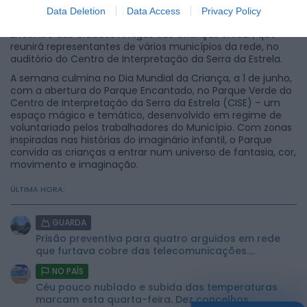
parentalidade, teatro para bebés e famílias, oficinas
Data Deletion
Data Access
Privacy Policy
criativas e espetáculos musicais. Um dos destaques é o
Encontro das Cidades Amigas das Crianças UNICEF, que
reunirá representantes de vários municípios da rede, no
auditório do Centro de Interpretação da Serra da Estrela.
A semana culmina no Dia Mundial da Criança, a 1 de junho,
com a abertura do Parque Encantado, no Parque Verde do
Centro de Interpretação da Serra da Estrela (CISE) – um
espaço mágico e temático, desenvolvido em regime de
voluntariado pelos trabalhadores do Município. Com zonas
inspiradas nas histórias do imaginário infantil, o Parque
convida as crianças a entrar num universo de fantasia, cor,
movimento e imaginação.
ÚLTIMA HORA:
GUARDA
Prisão preventiva para quatro arguidos em rede
que furtava cobre das telecomunicações....
NO PAÍS
Céu pouco nublado e subida das temperaturas
marcam esta quarta-feira. Dez concelhos...