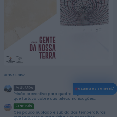
ÚLTIMA HORA:
GUARDA
♫
RÁDIOS EM DIRETO
Prisão preventiva para quatro arguidos em rede
que furtava cobre das telecomunicações....
NO PAÍS
Céu pouco nublado e subida das temperaturas