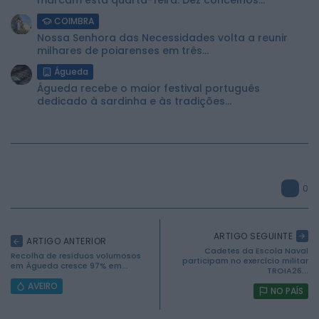
marcam esta quarta-feira. Dez concelhos...
COIMBRA
Nossa Senhora das Necessidades volta a reunir
milhares de poiarenses em três...
Águeda
Águeda recebe o maior festival português
dedicado à sardinha e às tradições...
0
ARTIGO SEGUINTE
ARTIGO ANTERIOR
Cadetes da Escola Naval
Recolha de resíduos volumosos
participam no exercício militar
2026 Mundial FM. Todos os direitos reservados.
em Águeda cresce 97% em...
TROIA26...
AVEIRO
NO PAÍS