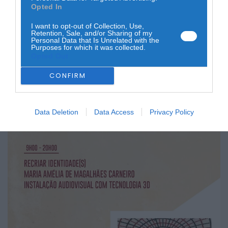
O projeto resulta de um trabalho coletivo desenvolvido
Opted In
pelos alunos da escola, que procuraram cruzar inovação
tecnológica com expressão artística, dando origem a uma
I want to opt-out of Collection, Use,
obra que se reinventa continuamente ao longo da
Retention, Sale, and/or Sharing of my
experiência.
Personal Data that Is Unrelated with the
Purposes for which it was collected.
Durante cinco dias, o público é desafiado a entrar num
Opted Out
universo visual e sensorial que reflete sobre identidade,
memória e criação contemporânea, numa homenagem a
CONFIRM
uma figura ligada à história e à comunidade local.
Data Deletion
Data Access
Privacy Policy