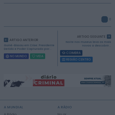
0
ARTIGO SEGUINTE
ARTIGO ANTERIOR
Noite nos museus leva os mais
Guiné-Bissau em Crise: Presidente
novos a descobrir...
Detido e Poder Capturado por...
COIMBRA
NO MUNDO
VIDA
REGIÃO CENTRO
2026 Mundial FM. Todos os direitos reservados.
A MUNDIAL
A RÁDIO
A Rádio
No ar