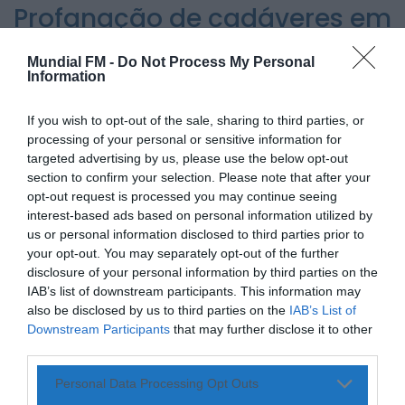
Profanação de cadáveres em
cemitério de Alhos Vedros
Rádio Caria
Covilhã assinala Dia Internacional da
Mundial FM -
Do Not Process My Personal
leva PJ a investigar o caso
Juventude com entradas gratuitas na Piscina
Information
Praia
HOJE, 23:01
POR
ALEXANDRA REBELO
26 DE NOVEMBRO, 2025
If you wish to opt-out of the sale, sharing to third parties, or
Rádio Caria
processing of your personal or sensitive information for
Castelo de Belmonte recebe observação do
targeted advertising by us, please use the below opt-out
eclipse solar
section to confirm your selection. Please note that after your
ONTEM, 22:53
opt-out request is processed you may continue seeing
interest-based ads based on personal information utilized by
Diário Criminal
PARTILHAR ESTE ARTIGO
Prisão preventiva para quatro arguidos em
us or personal information disclosed to third parties prior to
rede que furtava cobre das
WhatsApp
Facebook
Messenger
Bluesky
Trello
Telegram
Copy
your opt-out. You may separately opt-out of the further
telecomunicações....
disclosure of your personal information by third parties on the
ONTEM, 14:37
Link
Também em:
Mundial FM
IAB’s list of downstream participants. This information may
also be disclosed by us to third parties on the
IAB’s List of
O cemitério de Alhos Vedros, no concelho da Moita, foi
Downstream Participants
that may further disclose it to other
palco de um crime macabro: jazigos arrombados,
third parties.
sepulturas profanadas, caixões abertos e corpos
desmembrados. A Polícia Judiciária (PJ) está a investigar o
Personal Data Processing Opt Outs
caso, que envolve dez cadáveres transportados para o
Instituto de Medicina Legal para análise.