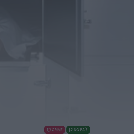
violência doméstica contra duas...
HOJE, 8:01
Notícias de Águeda
OuTonalidades apresenta Bolsa de Grupos
para 2027 com 48 projetos musicais pré-
selecionados
HOJE, 0:05
Rádio Caria
Centum Cellas entra na fase decisiva das
Novas 7 Maravilhas de Portugal
HOJE, 23:24
Rádio Caria
ULS da Guarda recebe quatro novas Unidades
Móveis de Saúde
HOJE, 23:17
Rádio Caria
Dois detidos por tráfico de estupefacientes
em Castelo Branco
CRIME
NO PAÍS
HOJE, 23:08