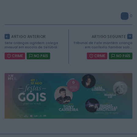
0
ARTIGO ANTERIOR
ARTIGO SEGUINTE
Sete crianças agridem colega
Tribunal de Fafe mantém criança
invisual em escola de Setúbal
em contexto familiar sob...
CRIME
NO PAÍS
CRIME
NO PAÍS
2026 Mundial FM. Todos os direitos reservados.