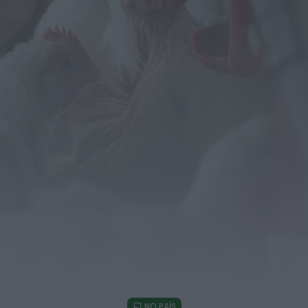
droga em operação que...
HOJE, 14:15
Notícias de Águeda
Passagem inferior da Cerâmica do Alto reabre
ao trânsito e marca avanço...
HOJE, 11:52
Vídeo TVC
Passagem inferior da Cerâmica do Alto reabre
ao trânsito uma das maiores...
HOJE, 11:50
Notícias de Águeda
AD Valonguense analisa entrada na Liga
SABSEG após convite da Associação de...
HOJE, 11:15
Notícias de Águeda
União de Freguesias de Travassô e Óis da
Ribeira apela à regularização...
HOJE, 10:39
NO PAÍS