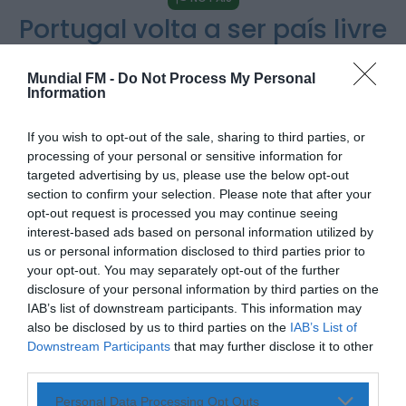
Portugal volta a ser país livre
Rádio Caria
de gripe aviária após
Praia Fluvial de Valhelhas candidata a Praia
Fluvial do Ano
controlo de surtos
Mundial FM -
Do Not Process My Personal
HOJE, 9:17
Information
POR
ALEXANDRA REBELO
4 DE MAIO, 2026
If you wish to opt-out of the sale, sharing to third parties, or
Rádio Caria
Pêro Viseu volta a levar a festa para a rua de
processing of your personal or sensitive information for
14...
targeted advertising by us, please use the below opt-out
HOJE, 9:11
section to confirm your selection. Please note that after your
opt-out request is processed you may continue seeing
PARTILHAR ESTE ARTIGO
interest-based ads based on personal information utilized by
Rádio Caria
Museu do Queijo de Peraboa vai integrar rede
us or personal information disclosed to third parties prior to
de Clubes UNESCO
WhatsApp
Facebook
Messenger
Bluesky
Trello
Telegram
Copy
your opt-out. You may separately opt-out of the further
HOJE, 7:01
disclosure of your personal information by third parties on the
Link
IAB’s list of downstream participants. This information may
also be disclosed by us to third parties on the
IAB’s List of
Portugal recuperou o estatuto de país livre de gripe aviária
Downstream Participants
that may further disclose it to other
de alta patogenicidade, na sequência do controlo e
erradicação dos surtos registados no final de 2025,
third parties.
anunciou a Direção-Geral de Alimentação e Veterinária
(DGAV).
Personal Data Processing Opt Outs