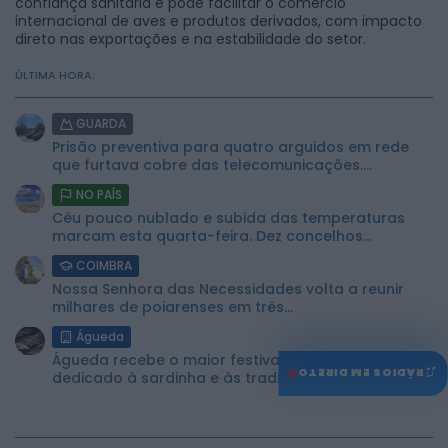
confiança sanitária e pode facilitar o comércio
internacional de aves e produtos derivados, com impacto
direto nas exportações e na estabilidade do setor.
ÚLTIMA HORA:
GUARDA
Prisão preventiva para quatro arguidos em rede
que furtava cobre das telecomunicações....
NO PAÍS
Céu pouco nublado e subida das temperaturas
marcam esta quarta-feira. Dez concelhos...
COIMBRA
Nossa Senhora das Necessidades volta a reunir
milhares de poiarenses em três...
Águeda
Águeda recebe o maior festival português
♫
RÁDIOS EM DIRETO
dedicado à sardinha e às tradições...