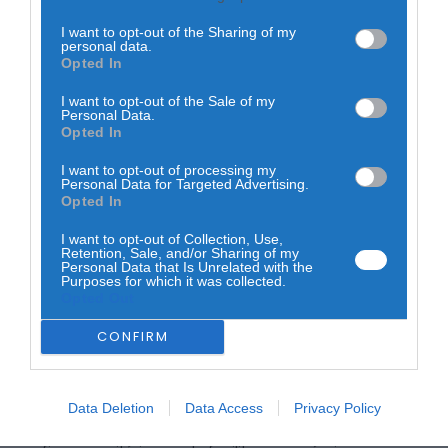
Segundo a autoridade sanitária, os focos da doença
I want to opt-out of the Sharing of my
ocorreram entre 2 e 26 de dezembro de 2025, tendo sido
personal data.
implementadas medidas de contenção que permitiram
Opted In
eliminar a circulação do vírus no território nacional. A
validação oficial deste estatuto é atribuída à Organização
I want to opt-out of the Sale of my
Mundial para a Saúde Animal.
Personal Data.
Opted In
Em abril, a DGAV já tinha levantado a obrigação de
confinamento das aves, após uma redução significativa
I want to opt-out of processing my
dos casos, embora na altura tenha mantido o alerta para a
Personal Data for Targeted Advertising.
possibilidade de circulação residual do vírus.
Opted In
I want to opt-out of Collection, Use,
Retention, Sale, and/or Sharing of my
Personal Data that Is Unrelated with the
Purposes for which it was collected.
Opted Out
CONFIRM
De acordo com dados anteriores, foram confirmados 26
focos de infeção durante a época 2025/2026 em Portugal.
Data Deletion
Data Access
Privacy Policy
A recuperação do estatuto de país livre é considerada
relevante para o setor avícola, uma vez que reforça a