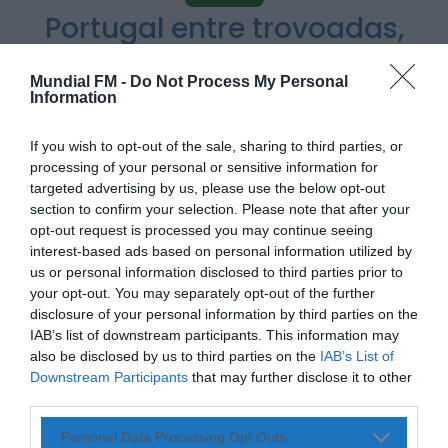
Portugal entre trovoadas,
granizo e novo pico de calor
Rádio Caria
Castelo de Belmonte recebe observação do
até aos 40ºC
eclipse solar
Mundial FM -
Do Not Process My Personal
ONTEM, 22:53
Information
POR
ALEXANDRA REBELO
15 DE JUNHO, 2026
Diário Criminal
If you wish to opt-out of the sale, sharing to third parties, or
Prisão preventiva para quatro arguidos em
processing of your personal or sensitive information for
rede que furtava cobre das
telecomunicações....
targeted advertising by us, please use the below opt-out
ONTEM, 14:37
section to confirm your selection. Please note that after your
Também em:
Mundial FM
opt-out request is processed you may continue seeing
PARTILHAR ESTE ARTIGO
interest-based ads based on personal information utilized by
Diário Criminal
us or personal information disclosed to third parties prior to
Homem detido nos Açores por suspeitas de
WhatsApp
Facebook
Messenger
Bluesky
Trello
Telegram
Copy
violação e violência doméstica
your opt-out. You may separately opt-out of the further
ONTEM, 14:17
disclosure of your personal information by third parties on the
Link
IAB’s list of downstream participants. This information may
also be disclosed by us to third parties on the
IAB’s List of
Vários episódios de instabilidade atmosférica deverão
Downstream Participants
that may further disclose it to other
continuar a afetar o território continental, sobretudo as
third parties.
regiões do interior, com previsão de aguaceiros fortes,
trovoadas, queda de granizo e rajadas intensas de vento.
Personal Data Processing Opt Outs
De acordo com informações meteorológicas divulgadas