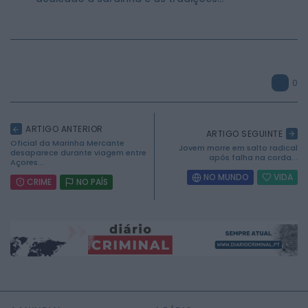
0
ARTIGO ANTERIOR
ARTIGO SEGUINTE
Oficial da Marinha Mercante
Jovem morre em salto radical
desaparece durante viagem entre
após falha na corda...
Açores...
NO MUNDO
VIDA
CRIME
NO PAÍS
2026 Mundial FM. Todos os direitos reservados.