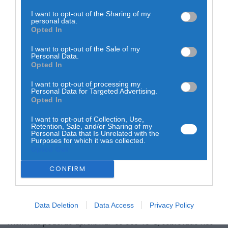
pelo portal Meteored, e citadas em análises recentes do
I want to opt-out of the Sharing of my
estado do tempo em Portugal, o país atravessa uma fase
personal data.
marcada por grande contraste meteorológico: períodos de
Opted In
tempo severo intercalados com subida rápida das
temperaturas.
I want to opt-out of the Sale of my
Personal Data.
As previsões apontam para condições favoráveis ao
Opted In
desenvolvimento de células de trovoada em várias regiões
do interior, com fenómenos localmente intensos, incluindo
I want to opt-out of processing my
precipitação forte, granizo e vento forte associado a
Personal Data for Targeted Advertising.
instabilidade atmosférica.
Opted In
I want to opt-out of Collection, Use,
Retention, Sale, and/or Sharing of my
Personal Data that Is Unrelated with the
Purposes for which it was collected.
Opted Out
CONFIRM
Apesar deste cenário instável, os modelos meteorológicos
indicam também uma mudança rápida nas condições
atmosféricas, com o regresso de tempo muito quente em
Data Deletion
Data Access
Privacy Policy
várias zonas do país. Em alguns cenários, as temperaturas
máximas poderão aproximar-se dos 40ºC, sobretudo nas