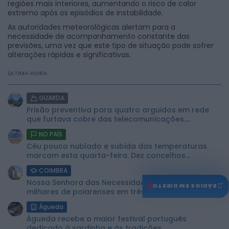
regiões mais interiores, aumentando o risco de calor
extremo após os episódios de instabilidade.
As autoridades meteorológicas alertam para a
necessidade de acompanhamento constante das
previsões, uma vez que este tipo de situação pode sofrer
alterações rápidas e significativas.
ÚLTIMA HORA:
GUARDA
Prisão preventiva para quatro arguidos em rede
que furtava cobre das telecomunicações....
NO PAÍS
Céu pouco nublado e subida das temperaturas
marcam esta quarta-feira. Dez concelhos...
COIMBRA
Nossa Senhora das Necessidades volta a reunir
♫
RÁDIOS EM DIRETO
milhares de poiarenses em três...
Águeda
Águeda recebe o maior festival português
dedicado à sardinha e às tradições...