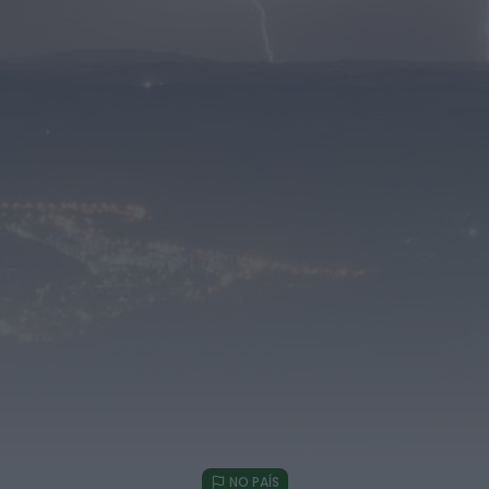
selecionados
HOJE, 0:05
Rádio Caria
Centum Cellas entra na fase decisiva das
Novas 7 Maravilhas de Portugal
HOJE, 23:24
Rádio Caria
ULS da Guarda recebe quatro novas Unidades
Móveis de Saúde
HOJE, 23:17
Rádio Caria
Dois detidos por tráfico de estupefacientes
em Castelo Branco
HOJE, 23:08
Rádio Caria
Covilhã assinala Dia Internacional da
Juventude com entradas gratuitas na Piscina
Praia
NO PAÍS
HOJE, 23:01