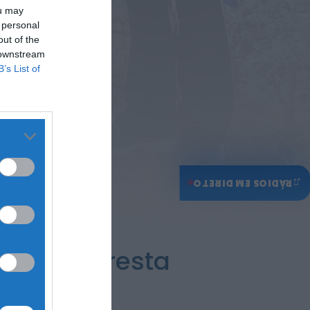
ou may
 personal
out of the
 downstream
B’s List of
♫
RÁDIOS EM DIRETO
 pela floresta