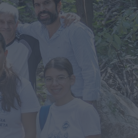
Notícias de Águeda
É oficial: AD Valonguense vai
disputar a Liga SABSEG na
época 2026/27
ONTEM, 18:09
Notícias de Águeda
Nasce a Associação
Atlética de Águeda para
relançar o andebol
masculino no...
ONTEM, 8:05
Notícias de Águeda
Mulher detida em Santa
Maria da Feira por violência
doméstica contra duas...
ONTEM, 8:01
Rádio Caria
Centum Cellas entra na
fase decisiva das Novas 7
Maravilhas de Portugal
ONTEM, 23:24