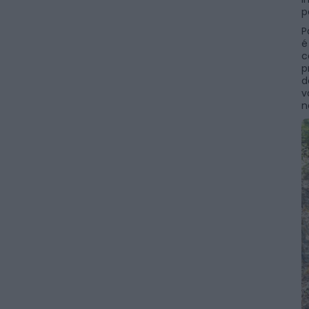
p
P
é
c
p
d
v
n