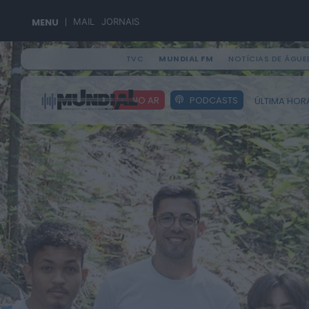
MENU
MAIL
JORNAIS
TVC
MUNDIAL FM
NOTÍCIAS DE ÁGUE
Search
NO AR
PODCASTS
ÚLTIMA HOR
for: