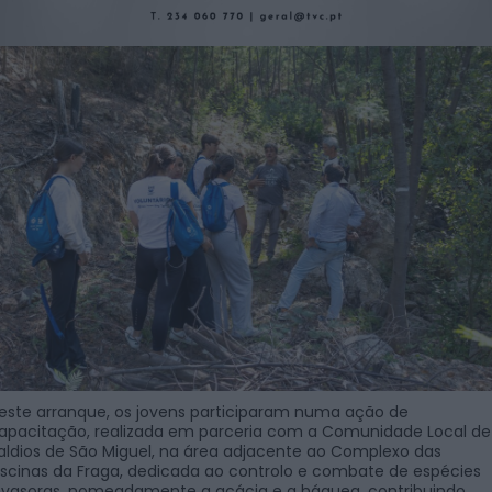
este arranque, os jovens participaram numa ação de
apacitação, realizada em parceria com a Comunidade Local de
aldios de São Miguel, na área adjacente ao Complexo das
iscinas da Fraga, dedicada ao controlo e combate de espécies
nvasoras, nomeadamente a acácia e a háquea, contribuindo