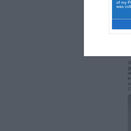
of my P
was col
Opted 
P
O
N
e
J
O
g
d
i
c
C