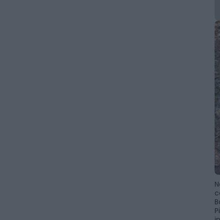
N
c
B
P
i