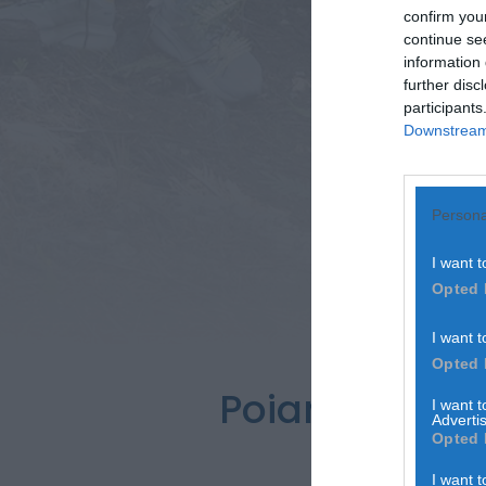
confirm you
continue se
information 
further disc
participants
Downstream 
Persona
I want t
Opted 
I want t
Opted 
Poiares em Ro
I want 
Advertis
Opted 
I want t