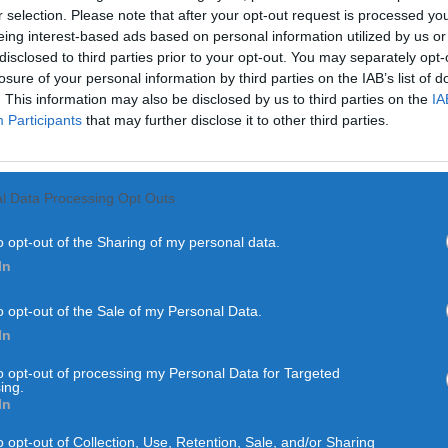
r selection. Please note that after your opt-out request is processed y
eing interest-based ads based on personal information utilized by us or
disclosed to third parties prior to your opt-out. You may separately opt-
losure of your personal information by third parties on the IAB’s list of
. This information may also be disclosed by us to third parties on the
IA
Participants
that may further disclose it to other third parties.
l Data Processing Opt Outs
o opt-out of the Sharing of my personal data.
In
o opt-out of the Sale of my Personal Data.
COIMBRA
REGIÃO CENTRO
In
ta Verde mobiliza jovens
to opt-out of processing my Personal Data for Targeted
ing.
In
POR
SARA SOARES
7 DE JULHO, 2026
o opt-out of Collection, Use, Retention, Sale, and/or Sharing