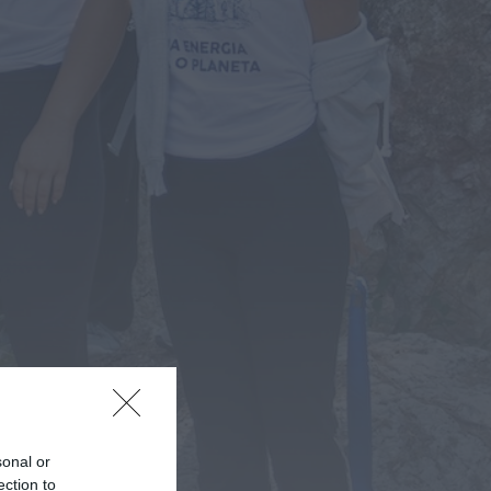
Rádio Caria
ULS da Guarda recebe
quatro novas Unidades
Móveis de Saúde
ONTEM, 23:17
Rádio Caria
Dois detidos por tráfico de
estupefacientes em Castelo
Branco
ONTEM, 23:08
Rádio Caria
Covilhã assinala Dia
Internacional da Juventude
com entradas gratuitas na
Piscina Praia
ONTEM, 23:01
Rádio Caria
Castelo de Belmonte recebe
observação do eclipse solar
6 DE AGOSTO, 2026 — 22:53
sonal or
ection to