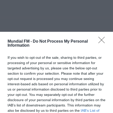
HOJE, 0:05
Rádio Caria
Centum Cellas entra na fase decisiva das
Novas 7 Maravilhas de Portugal
HOJE, 23:24
Mundial FM -
Do Not Process My Personal
Rádio Caria
Information
ULS da Guarda recebe quatro novas Unidades
Móveis de Saúde
HOJE, 23:17
NOTICIAS 07-11-2025
If you wish to opt-out of the sale, sharing to third parties, or
22H.mp3
processing of your personal or sensitive information for
Rádio Caria
targeted advertising by us, please use the below opt-out
Dois detidos por tráfico de estupefacientes
7 DE NOVEMBRO, 2025
section to confirm your selection. Please note that after your
em Castelo Branco
opt-out request is processed you may continue seeing
HOJE, 23:08
interest-based ads based on personal information utilized by
us or personal information disclosed to third parties prior to
Rádio Caria
PARTILHAR ESTE ARTIGO
your opt-out. You may separately opt-out of the further
Covilhã assinala Dia Internacional da
disclosure of your personal information by third parties on the
Juventude com entradas gratuitas na Piscina
WhatsApp
Facebook
Messenger
Bluesky
Trello
Telegram
Copy
Praia
IAB’s list of downstream participants. This information may
HOJE, 23:01
also be disclosed by us to third parties on the
IAB’s List of
Link