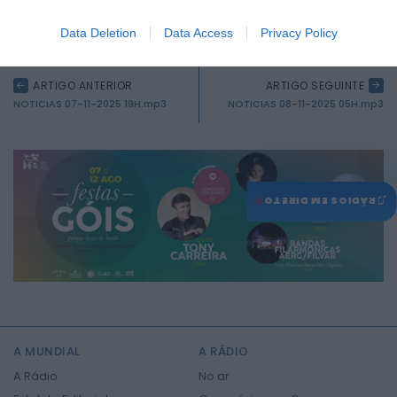
0
Data Deletion
Data Access
Privacy Policy
ARTIGO ANTERIOR
ARTIGO SEGUINTE
NOTICIAS 07-11-2025 19H.mp3
NOTICIAS 08-11-2025 05H.mp3
♫
RÁDIOS EM DIRETO
A MUNDIAL
A RÁDIO
A Rádio
No ar