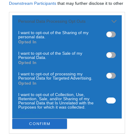
Downstream Participants
that may further disclose it to other
Rádio Caria
third parties.
Castelo de Belmonte recebe observação do
ÚLTIMA HORA:
eclipse solar
Personal Data Processing Opt Outs
ONTEM, 22:53
GUARDA
I want to opt-out of the Sharing of my
Diário Criminal
Prisão preventiva para quatro arguidos em rede
personal data.
Prisão preventiva para quatro arguidos em
Opted In
que furtava cobre das telecomunicações....
rede que furtava cobre das
telecomunicações....
NO PAÍS
I want to opt-out of the Sale of my
ONTEM, 14:37
Personal Data.
Céu pouco nublado e subida das temperaturas
Também em:
Mundial FM
Opted In
marcam esta quarta-feira. Dez concelhos...
Diário Criminal
COIMBRA
I want to opt-out of processing my
Homem detido nos Açores por suspeitas de
Personal Data for Targeted Advertising.
Nossa Senhora das Necessidades volta a reunir
violação e violência doméstica
Opted In
milhares de poiarenses em três...
ONTEM, 14:17
Águeda
I want to opt-out of Collection, Use,
Retention, Sale, and/or Sharing of my
Águeda recebe o maior festival português
Personal Data that Is Unrelated with the
dedicado à sardinha e às tradições...
Purposes for which it was collected.
Opted Out
CONFIRM