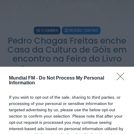
Notícias de Águeda
Paulo Lino volta a conquistar o mundo: judoca
da CERCIAG sagra-se Campeão...
COIMBRA
REGIÃO CENTRO
ONTEM, 19:31
Pedro Chagas Freitas enche
Casa da Cultura de Góis em
Notícias de Águeda
É oficial: AD Valonguense vai disputar a Liga
encontro na Feira do Livro
SABSEG na época 2026/27
ONTEM, 18:09
POR
ALEXANDRA REBELO
6 DE MAIO, 2026
Mundial FM -
Do Not Process My Personal
Notícias de Águeda
Information
Nasce a Associação Atlética de Águeda para
relançar o andebol masculino no...
ONTEM, 8:05
If you wish to opt-out of the sale, sharing to third parties, or
processing of your personal or sensitive information for
PARTILHAR ESTE ARTIGO
targeted advertising by us, please use the below opt-out
section to confirm your selection. Please note that after your
WhatsApp
Facebook
Messenger
Bluesky
Trello
Telegram
Copy
opt-out request is processed you may continue seeing
interest-based ads based on personal information utilized by
Link