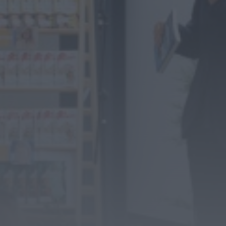
com cinco dias de fé, tradição...
HOJE, 11:36
Diário Criminal
Jovem de 18 anos detido por condução
perigosa em concentração de motociclos...
HOJE, 11:34
Diário Criminal
Busca por violência doméstica termina com
detenção por tráfico de droga na...
HOJE, 11:31
Diário Criminal
Homem detido por roubo agravado em Santa
Maria da Feira após atropelar...
HOJE, 11:28
Também em:
Notícias de Águeda
Notícias de Águeda
Centenas de pessoas marcam arranque do
Festival “Do Mar à Terra” em...
ONTEM, 21:15