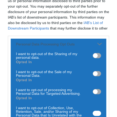
us or personal information disclosed to third parties prior to
O Espaço Multiusos da Casa da Cultura de Góis registou
your opt-out. You may separately opt-out of the further
casa cheia para o encontro com o escritor Pedro Chagas
disclosure of your personal information by third parties on the
Freitas, integrado na 28.ª Feira do Livro de Góis.
IAB’s list of downstream participants. This information may
A sessão reuniu leitores de várias idades num ambiente de
also be disclosed by us to third parties on the
IAB’s List of
proximidade, marcado pela partilha e pela interação direta
Downstream Participants
that may further disclose it to other
com o autor, que conduziu uma conversa centrada na
third parties.
escrita, nas emoções e no papel das palavras no
quotidiano.
Personal Data Processing Opt Outs
Num registo informal, Pedro Chagas Freitas abordou o seu
percurso literário e temas recorrentes na sua obra, como o
I want to opt-out of the Sharing of my
personal data.
amor, as relações e a fragilidade humana. O encontro
Opted In
permitiu ainda revisitar alguns dos seus livros mais
conhecidos, como
“Prometo Falhar”
,
“Queres Casar Comigo
I want to opt-out of the Sale of my
Todos os Dias?”
,
“A Raridade das Coisas Banais”
e o mais
Personal Data.
recente
“O Hospital de Alfaces”
.
Opted In
I want to opt-out of processing my
Personal Data for Targeted Advertising.
Opted In
I want to opt-out of Collection, Use,
Retention, Sale, and/or Sharing of my
Personal Data that Is Unrelated with the