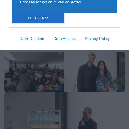
Purposes for which it was collected.
Apesar da elevada afluência, a sessão manteve um
Opted Out
ambiente intimista e participativo, com forte
envolvimento do público. O momento de autógrafos
CONFIRM
encerrou a iniciativa, prolongando o contacto direto entre
autor e leitores.
A grande adesão reforça o impacto da 28.ª Feira do Livro
Data Deletion
Data Access
Privacy Policy
de Góis como espaço de promoção da leitura e de
encontro entre autores e comunidade.