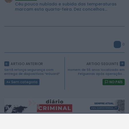
Céu pouco nublado e subida das temperaturas
marcam esta quarta-feira. Dez concelhos...
0
2026 Mundial FM. Todos os direitos reservados.
ARTIGO ANTERIOR
ARTIGO SEGUINTE
Sertã reforça segurança com
Homem de 55 anos localizado em
entrega de dispositivos “eGuard”
Felgueiras após operação...
Sem categoria
NO PAÍS