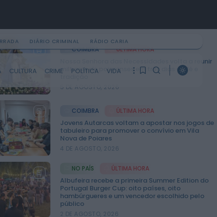
IRRADA
DIÁRIO CRIMINAL
RÁDIO CARIA
COIMBRA
ÚLTIMA HORA
Nossa Senhora das Necessidades volta a reunir
milhares de poiarenses em três dias de fé e
A
CULTURA
CRIME
POLÍTICA
VIDA
tradição
PROCURAR
5 DE AGOSTO, 2026
COIMBRA
ÚLTIMA HORA
ÚLTIMA HORA
1
1
Jovens Autarcas voltam a apostar nos jogos de
Notícias de Águeda
tabuleiro para promover o convívio em Vila
OuTonalidades apresenta
Nova de Poiares
Bolsa de Grupos para 2027
Ainda não tem artigos
4 DE AGOSTO, 2026
com 48 projetos musicais
guardados.
pré-selecionados
HOJE, 0:05
NO PAÍS
ÚLTIMA HORA
Albufeira recebe a primeira Summer Edition do
0
Rádio Caria
Portugal Burger Cup: oito países, oito
Centum Cellas entra na
hambúrgueres e um vencedor escolhido pelo
fase decisiva das Novas 7
público
Maravilhas de Portugal
2 DE AGOSTO, 2026