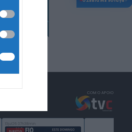
♫
RÁDIOS EM DIRETO
COM O APOIO
13jul26 07h38min
DIRETO