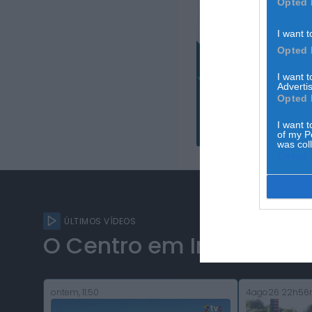
Opted 
I want t
Opted 
I want 
Advertis
Opted 
I want t
of my P
was col
Opted 
ÚLTIMOS VÍDEOS
O Centro em Imagens
ontem, 11:50
4ago26 22h56