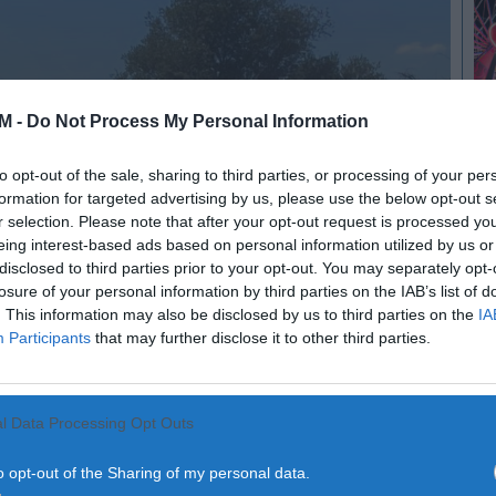
tro arguidos em rede que
M -
Do Not Process My Personal Information
unicações. GNR apreende
uilos de cobre
to opt-out of the sale, sharing to third parties, or processing of your per
formation for targeted advertising by us, please use the below opt-out s
r selection. Please note that after your opt-out request is processed y
eing interest-based ads based on personal information utilized by us or
ência de uma operação da Guarda Nacional
disclosed to third parties prior to your opt-out. You may separately opt-
de se dedicar ao furto sistemático de cabo de...
losure of your personal information by third parties on the IAB’s list of
. This information may also be disclosed by us to third parties on the
IA
Participants
that may further disclose it to other third parties.
l Data Processing Opt Outs
o opt-out of the Sharing of my personal data.