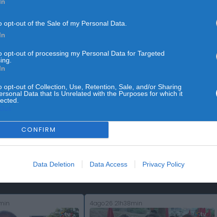
In
o opt-out of the Sale of my Personal Data.
In
to opt-out of processing my Personal Data for Targeted
ing.
In
o opt-out of Collection, Use, Retention, Sale, and/or Sharing
ersonal Data that Is Unrelated with the Purposes for which it
lected.
Out
CONFIRM
Data Deletion
Data Access
Privacy Policy
min
4ago26 21h38min