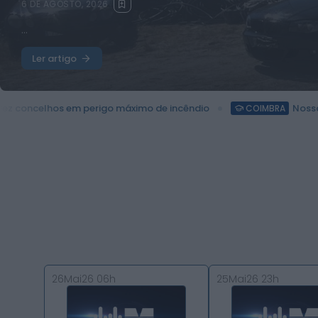
6 DE AGOSTO, 2026
...
Ler artigo
o máximo de incêndio
Nossa Senhora das Necessidad
COIMBRA
26Mai26 06h
25Mai26 23h