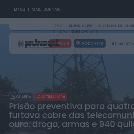
MENU
MAIL
JORNAIS
TVC
MUNDIAL FM
NOTÍCIAS DE ÁGUE
NO AR
PODCASTS
ÚLTIMA HOR
GUARDA
ÚLTIMA HORA
Prisão preventiva para quatr
furtava cobre das telecomun
ouro, droga, armas e 940 qui