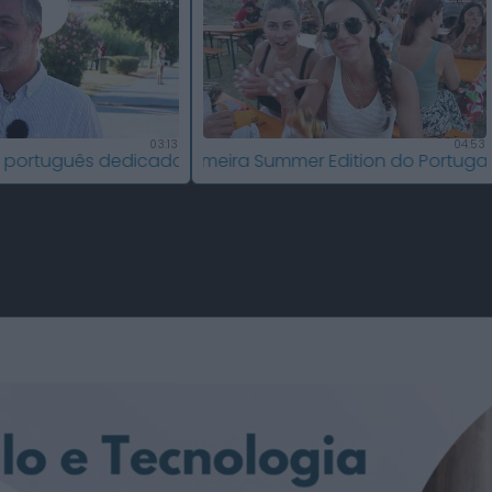
03:13
04:53
ias de Águeda
do à sardinha e às tradições nacionais
 primeira Summer Edition do Portugal Burger Cup: oito pa
Passagem inferior da Cerâmica do Alto r
No Fio Da Navalha,
Águeda recebe 