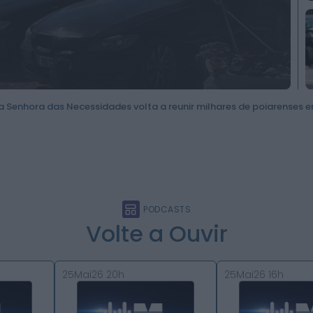
es volta a reunir milhares de poiarenses em três dias de fé e trad
PODCASTS
Volte a Ouvir
25Mai26 20h
25Mai26 16h