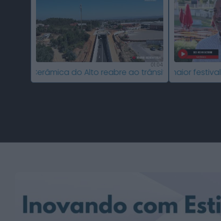
01:04
Alto reabre ao trânsito uma das maiores obras rodoviár
Águeda recebe o maior festival português dedica
Albufeira recebe a