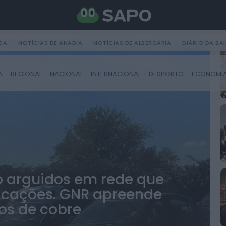
DA
NOTÍCIAS DE ANADIA
NOTÍCIAS DE ALBERGARIA
DIÁRIO DA BA
A
REGIONAL
NACIONAL
INTERNACIONAL
DESPORTO
ECONOMI
o arguidos em rede que
icações. GNR apreende
los de cobre