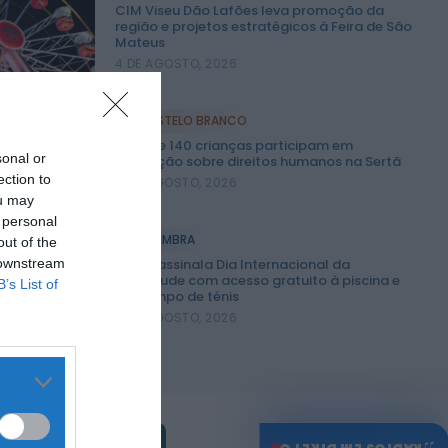
CIM Viseu Dão Lafões leva promoção da
região e projetos estratégicos à Feira de São
Mateus
4 DE AGOSTO, 2026
CASTELO BRANCO
Mais de 140 crianças participam em
sonal or
formação sobre direitos humanos na Sertã
ection to
4 DE AGOSTO, 2026
ou may
 personal
COIMBRA
out of the
 downstream
Lousã assinala Dia Internacional da
Juventude com acesso gratuito à piscina e
B’s List of
ao campo de ténis
4 DE AGOSTO, 2026