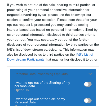
Luanda
If you wish to opt-out of the sale, sharing to third parties, or
processing of your personal or sensitive information for
Diário Criminal
POR
REDAÇÃO
21 DE ABRIL, 2021
Homem detido nos Açores por suspeitas de
targeted advertising by us, please use the below opt-out
violação e violência doméstica
section to confirm your selection. Please note that after your
ONTEM, 14:17
opt-out request is processed you may continue seeing
interest-based ads based on personal information utilized by
Diário Criminal
us or personal information disclosed to third parties prior to
PJ detém homem por suspeitas de tráfico de
your opt-out. You may separately opt-out of the further
PARTILHAR ESTE ARTIGO
droga em operação que...
disclosure of your personal information by third parties on the
ONTEM, 14:15
IAB’s list of downstream participants. This information may
WhatsApp
Facebook
Messenger
Bluesky
Trello
Telegram
Copy
also be disclosed by us to third parties on the
IAB’s List of
Link
Notícias de Águeda
Downstream Participants
that may further disclose it to other
Passagem inferior da Cerâmica do Alto reabre
third parties.
ao trânsito e marca avanço...
As
chuvas torrenciais
desta segunda-feira, provocaram o
ONTEM, 11:52
caos em Luanda, capital de Angola, onde catorze pessoas
Personal Data Processing Opt Outs
morreram e mais de 8000 ficaram desalojados.
I want to opt-out of the Sharing of my
personal data.
Opted In
I want to opt-out of the Sale of my
Personal Data.