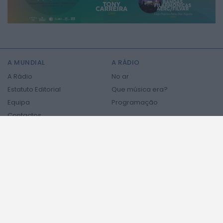
2026 Mundial FM. Todos os direitos reservados.
A MUNDIAL
A RÁDIO
A Rádio
No ar
Estatuto Editorial
Que música era?
Equipa
Programação
Contactos
Privacidade e Cookies
PODCASTS
NOTÍCIAS
NOTICIAS
ÚLTIMA HORA
REGIÃO CENTRO
NO PAÍS
Notícias Internacionais