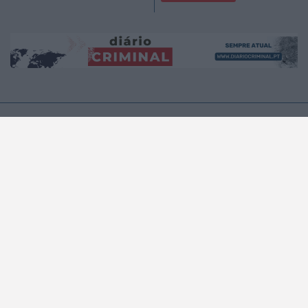
A MUNDIAL
A RÁDIO
A Rádio
No ar
Estatuto Editorial
Que música era?
Equipa
Programação
Contactos
Privacidade e Cookies
PODCASTS
NOTÍCIAS
NOTICIAS
ÚLTIMA HORA
REGIÃO CENTRO
NO PAÍS