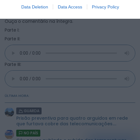
Data Deletion
Data Access
Privacy Policy
Ouça o comentário na íntegra.
Parte I:
Parte II:
Parte III:
ÚLTIMA HORA:
GUARDA
Prisão preventiva para quatro arguidos em rede
que furtava cobre das telecomunicações....
NO PAÍS