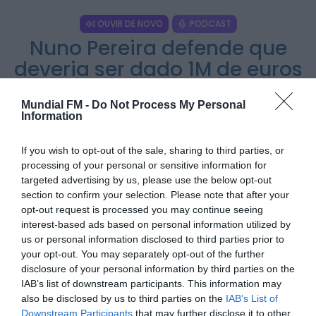
OUVIR DE NOVO
PODCAST
Rádio Caria
Nuno Pereira defende que
Dois detidos por tráfico de estupefacientes
em Castelo Branco
deveria ser dado 1M de euros
ONTEM, 23:08
a cada português do
montante que vem do PRR
Mundial FM -
Do Not Process My Personal
Rádio Caria
Information
Covilhã assinala Dia Internacional da
Juventude com entradas gratuitas na Piscina
Praia
POR
NUNO SOARES
16 DE ABRIL, 2021
ONTEM, 23:01
If you wish to opt-out of the sale, sharing to third parties, or
processing of your personal or sensitive information for
targeted advertising by us, please use the below opt-out
Rádio Caria
section to confirm your selection. Please note that after your
Castelo de Belmonte recebe observação do
eclipse solar
opt-out request is processed you may continue seeing
6 DE AGOSTO, 2026 — 22:53
interest-based ads based on personal information utilized by
PARTILHAR ESTE ARTIGO
us or personal information disclosed to third parties prior to
WhatsApp
Facebook
Messenger
Bluesky
Trello
Telegram
Copy
your opt-out. You may separately opt-out of the further
disclosure of your personal information by third parties on the
Link
IAB’s list of downstream participants. This information may
also be disclosed by us to third parties on the
IAB’s List of
O Plano de Recuperação e Resiliência (PRR), que será
Downstream Participants
that may further disclose it to other