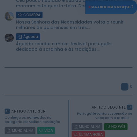
Céu pouco nublado e subida das temperaturas
marcam esta quarta-feira. Dez concelhos...
♫
RÁDIOS EM DIRETO
COIMBRA
Nossa Senhora das Necessidades volta a reunir
milhares de poiarenses em três...
Águeda
Águeda recebe o maior festival português
dedicado à sardinha e às tradições...
0
ARTIGO SEGUINTE
ARTIGO ANTERIOR
Portugal levanta suspensão de
Conheça os nomeados na
voos com o Brasil e...
categoria de Melhor Revelação
MUNDIAL FM
NO PAÍS
MUNDIAL FM
VIDA
ÚLTIMA HORA
2026 Mundial FM. Todos os direitos reservados.