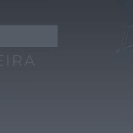
SABSEG na época 2026/27
ONTEM, 18:09
Notícias de Águeda
Nasce a Associação Atlética de Águeda para
relançar o andebol masculino no...
ONTEM, 8:05
Notícias de Águeda
Mulher detida em Santa Maria da Feira por
violência doméstica contra duas...
ONTEM, 8:01
Rádio Caria
Centum Cellas entra na fase decisiva das
Novas 7 Maravilhas de Portugal
ONTEM, 23:24
Rádio Caria
ULS da Guarda recebe quatro novas Unidades
Móveis de Saúde
ONTEM, 23:17