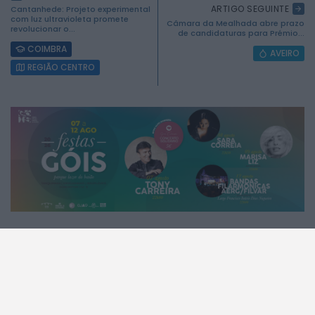
ARTIGO SEGUINTE
Cantanhede: Projeto experimental
com luz ultravioleta promete
Câmara da Mealhada abre prazo
revolucionar o...
de candidaturas para Prémio...
COIMBRA
AVEIRO
REGIÃO CENTRO
2026 Mundial FM. Todos os direitos reservados.
A MUNDIAL
A RÁDIO
A Rádio
No ar
Estatuto Editorial
Que música era?