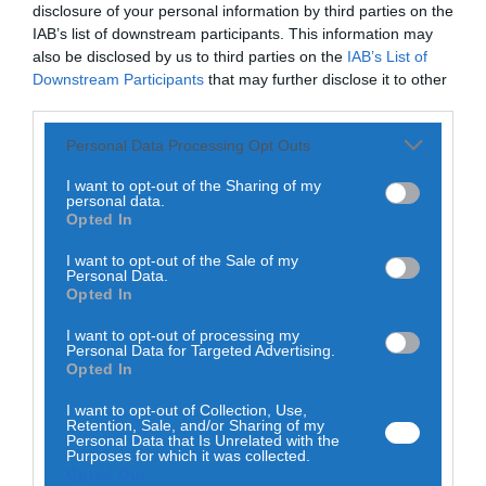
disclosure of your personal information by third parties on the
O Município de Seia vai manter, no ano letivo 2025/2026, a
IAB’s list of downstream participants. This information may
oferta dos cadernos de atividades a todos os alunos do 1.º
also be disclosed by us to third parties on the
IAB’s List of
ciclo do ensino básico matriculados nos estabelecimentos
Downstream Participants
that may further disclose it to other
de ensino do concelho, bem como a atribuição de um
third parties.
apoio no valor de 35 euros para a aquisição de material
escolar, destinado a alunos posicionados nos escalões 1 e 2
Personal Data Processing Opt Outs
da ação social escolar.
Este ano a autarquia também alarga a oferta dos
I want to opt-out of the Sharing of my
cadernos/fichas de Português e Matemática (disciplinas
personal data.
Opted In
fixas) às turmas do 2.º ciclo (5.º e 6.º ano), tendo em conta
a introdução no ano letivo 2024/25 das Provas de
Monitorização da Aprendizagem (ModA), portaria n.º
I want to opt-out of the Sale of my
Personal Data.
29/2025/1, de 7 de fevereiro.
Opted In
A implementação destas medidas representa um
investimento municipal estimado em 50 mil euros,
I want to opt-out of processing my
enquadrado nas competências da autarquia em matéria
Personal Data for Targeted Advertising.
de educação e ação social. Com esta medida, a autarquia
Opted In
pretende continuar a apoiar as famílias do concelho,
promovendo a igualdade de oportunidades no acesso à
I want to opt-out of Collection, Use,
Retention, Sale, and/or Sharing of my
educação e combatendo as desigualdades sociais, numa
Personal Data that Is Unrelated with the
lógica de discriminação positiva.
Purposes for which it was collected.
Opted Out