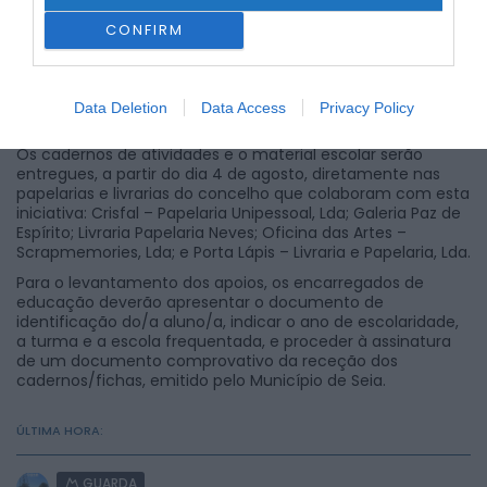
CONFIRM
Data Deletion
Data Access
Privacy Policy
Os cadernos de atividades e o material escolar serão
entregues, a partir do dia 4 de agosto, diretamente nas
papelarias e livrarias do concelho que colaboram com esta
iniciativa: Crisfal – Papelaria Unipessoal, Lda; Galeria Paz de
Espírito; Livraria Papelaria Neves; Oficina das Artes –
Scrapmemories, Lda; e Porta Lápis – Livraria e Papelaria, Lda.
Para o levantamento dos apoios, os encarregados de
educação deverão apresentar o documento de
identificação do/a aluno/a, indicar o ano de escolaridade,
a turma e a escola frequentada, e proceder à assinatura
de um documento comprovativo da receção dos
cadernos/fichas, emitido pelo Município de Seia.
ÚLTIMA HORA:
GUARDA