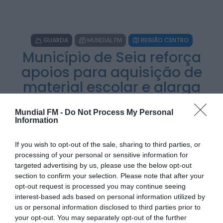
HOJE, 23:01
Rádio Caria
Castelo de Belmonte recebe observação do
GUARDA
MUNDIAL FM
REGIÃO CENTRO
eclipse solar
ONTEM, 22:53
Município de Seia reforça
apoios para aquisição de
Diário Criminal
Prisão preventiva para quatro arguidos em
material escolar e alarga
rede que furtava cobre das
telecomunicações....
oferta ao 2.º ciclo
ONTEM, 14:37
Também em:
Mundial FM
Mundial FM -
Do Not Process My Personal
POR
SARA SOARES
30 DE JULHO, 2025
Information
Diário Criminal
Homem detido nos Açores por suspeitas de
If you wish to opt-out of the sale, sharing to third parties, or
violação e violência doméstica
processing of your personal or sensitive information for
ONTEM, 14:17
targeted advertising by us, please use the below opt-out
section to confirm your selection. Please note that after your
PARTILHAR ESTE ARTIGO
opt-out request is processed you may continue seeing
interest-based ads based on personal information utilized by
WhatsApp
Facebook
Messenger
Bluesky
Trello
Telegram
Copy
us or personal information disclosed to third parties prior to
your opt-out. You may separately opt-out of the further
Link