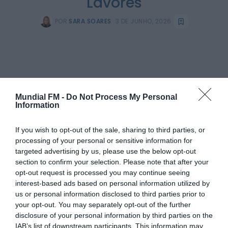
Lavores
POR
SARA SOARES
3 DE JUNHO, 2026
PARTILHAR ESTE ARTIGO
Mundial FM -
Do Not Process My Personal
WhatsApp
Facebook
Messenger
Bluesky
Trello
Telegram
Copy
Information
Link
If you wish to opt-out of the sale, sharing to third parties, or
processing of your personal or sensitive information for
O Município de Góis tem em curso o projeto “Clube da
Malha e dos Lavores”, um espaço de encontro, partilha e
targeted advertising by us, please use the below opt-out
participação social que visa promover o envolvimento
section to confirm your selection. Please note that after your
ativo da população local através da criação artesanal e do
opt-out request is processed you may continue seeing
convívio comunitário. Integrado em várias dinâmicas de
interest-based ads based on personal information utilized by
valorização do território, o grupo dedicou o passado mês
us or personal information disclosed to third parties prior to
de maio ao desenvolvimento de peças e trabalhos no
your opt-out. You may separately opt-out of the further
âmbito de três grandes projetos municipais,
designadamente o programa de integração “Acolher em
disclosure of your personal information by third parties on the
Comunidade”, a iniciativa de arte urbana coletiva “Góis em
IAB’s list of downstream participants. This information may