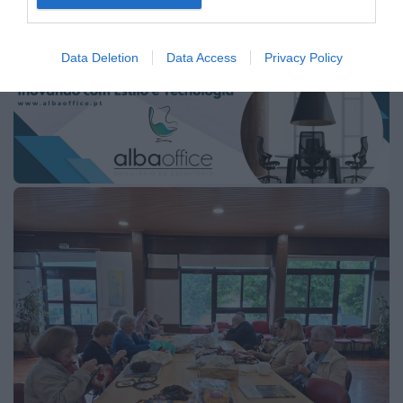
Cortes de Cor & Tradição”, através da confeção de
bandeirolas coloridas destinadas à Comissão de
Melhoramentos de Cortes, aliando a entreajuda à
preservação dos saberes tradicionais.
Data Deletion
Data Access
Privacy Policy