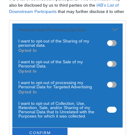
Comunidade: Quadrados Comunitários” e as celebrações
also be disclosed by us to third parties on the
IAB’s List of
da “Tradição dos Maios e das Maias”.
Downstream Participants
that may further disclose it to other
third parties.
Personal Data Processing Opt Outs
I want to opt-out of the Sharing of my
personal data.
Opted In
I want to opt-out of the Sale of my
Personal Data.
Opted In
I want to opt-out of processing my
Personal Data for Targeted Advertising.
Opted In
I want to opt-out of Collection, Use,
Retention, Sale, and/or Sharing of my
Personal Data that Is Unrelated with the
Para além do trabalho direto com a autarquia, o clube
Purposes for which it was collected.
assume uma forte componente de cooperação com o
Opted Out
movimento associativo do concelho. Exemplo recente
desta sinergia foi a colaboração com a iniciativa “Encher
CONFIRM