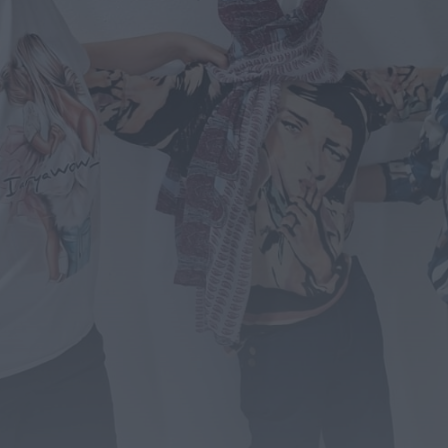
Notícias de Águeda
É oficial: AD Valonguense vai disputar a Liga
SABSEG na época 2026/27
ONTEM, 18:09
Notícias de Águeda
Nasce a Associação Atlética de Águeda para
relançar o andebol masculino no...
ONTEM, 8:05
Notícias de Águeda
Mulher detida em Santa Maria da Feira por
violência doméstica contra duas...
ONTEM, 8:01
Rádio Caria
Centum Cellas entra na fase decisiva das
Novas 7 Maravilhas de Portugal
ONTEM, 23:24
Rádio Caria
ULS da Guarda recebe quatro novas Unidades