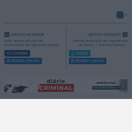
0
ARTIGO ANTERIOR
ARTIGO SEGUINTE
Góis: Novos pontos de
Prémio Municipal de Arquitetura
2026 Mundial FM. Todos os direitos reservados.
enchimento de água em Alvares
de Ílhavo – António Sarrico...
COIMBRA
AVEIRO
REGIÃO CENTRO
REGIÃO CENTRO
A MUNDIAL
A RÁDIO
A Rádio
No ar
Estatuto Editorial
Que música era?