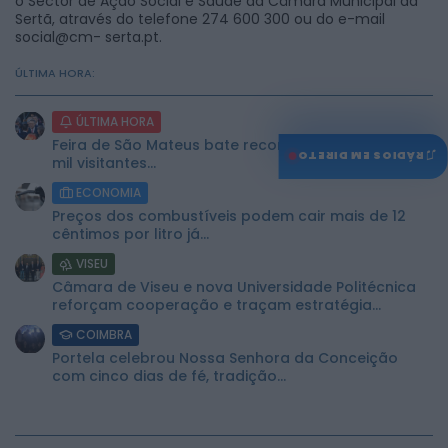
o Sector de Ação Social e Saúde da Câmara Municipal da
Sertã, através do telefone 274 600 300 ou do e-mail
social@cm- serta.pt.
ÚLTIMA HORA:
ÚLTIMA HORA
Feira de São Mateus bate recorde com mais de 56
♫
RÁDIOS EM DIRETO
mil visitantes...
ECONOMIA
Preços dos combustíveis podem cair mais de 12
cêntimos por litro já...
VISEU
Câmara de Viseu e nova Universidade Politécnica
reforçam cooperação e traçam estratégia...
COIMBRA
Portela celebrou Nossa Senhora da Conceição
com cinco dias de fé, tradição...