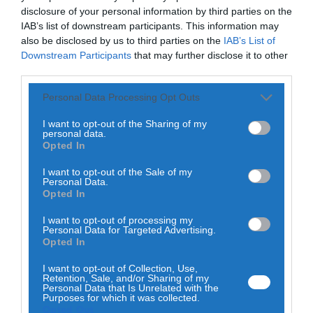
Decorre de 1 de setembro a 31 de outubro de 2025, o
disclosure of your personal information by third parties on the
período de candidaturas para a atribuição de Bolsas de
IAB’s list of downstream participants. This information may
Estudo a estudantes do concelho da Sertã que
also be disclosed by us to third parties on the
IAB’s List of
frequentem, ou venham a frequentar, o ensino superior no
ano letivo 2025/2026.
Downstream Participants
that may further disclose it to other
third parties.
A Câmara Municipal da Sertã dinamiza esta iniciativa pelo
Personal Data Processing Opt Outs
décimo segundo ano consecutivo, considerando a
importância da educação no desenvolvimento da
comunidade. O programa tem como principais objetivos
I want to opt-out of the Sharing of my
personal data.
fomentar o sucesso escolar e garantir a continuidade dos
Opted In
estudos dos jovens munícipes, atribuindo apoios com base
em critérios de natureza socioeconómica e de mérito
I want to opt-out of the Sale of my
académico.
Personal Data.
Opted In
As Bolsas de Estudo destinam-se a estudantes residentes
no concelho da Sertã há, pelo menos, três anos,
I want to opt-out of processing my
Personal Data for Targeted Advertising.
matriculados em cursos de licenciatura ou mestrado
Opted In
integrado em estabelecimentos públicos de ensino
superior. Para beneficiar deste apoio, os candidatos devem
I want to opt-out of Collection, Use,
evidenciar aproveitamento escolar e integrar um dos três
Retention, Sale, and/or Sharing of my
primeiros escalões do abono de família, entre outros
Personal Data that Is Unrelated with the
requisitos de acesso.
Purposes for which it was collected.
Opted Out