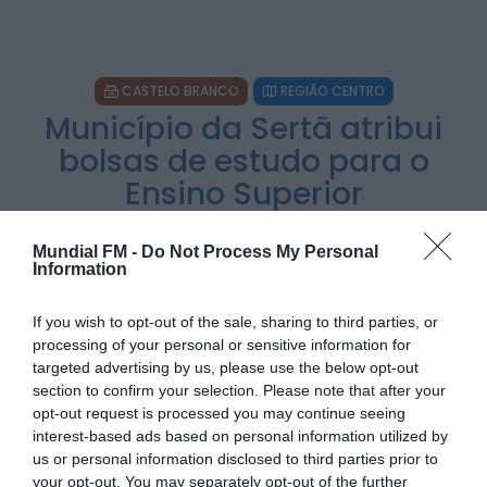
HOJE, 15:36
Diário da Bairrada
CASTELO BRANCO
REGIÃO CENTRO
Exposição “Santo António Militar” leva ao
Museu Militar do Buçaco uma dimensão...
Município da Sertã atribui
HOJE, 11:46
bolsas de estudo para o
Ensino Superior
Mundial FM
Câmara de Viseu e nova Universidade
Politécnica reforçam cooperação e traçam
estratégia...
POR
SARA SOARES
29 DE AGOSTO, 2025
HOJE, 11:43
Mundial FM -
Do Not Process My Personal
Information
Mundial FM
If you wish to opt-out of the sale, sharing to third parties, or
Portela celebrou Nossa Senhora da Conceição
com cinco dias de fé, tradição...
processing of your personal or sensitive information for
HOJE, 11:36
targeted advertising by us, please use the below opt-out
PARTILHAR ESTE ARTIGO
section to confirm your selection. Please note that after your
WhatsApp
Facebook
Messenger
Bluesky
Trello
Telegram
Copy
opt-out request is processed you may continue seeing
interest-based ads based on personal information utilized by
Link
us or personal information disclosed to third parties prior to
your opt-out. You may separately opt-out of the further