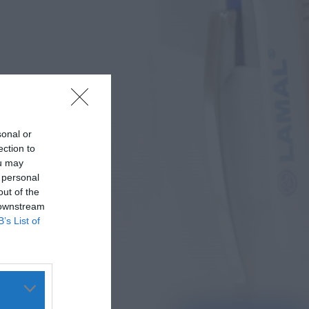
Covilhã assinala Dia
Internacional da Juventude
com entradas gratuitas na
Piscina Praia
HOJE, 23:01
Rádio Caria
Castelo de Belmonte recebe
observação do eclipse solar
ONTEM, 22:53
sonal or
Diário Criminal
ection to
Prisão preventiva para
ou may
quatro arguidos em rede
 personal
que furtava cobre das
telecomunicações....
out of the
ONTEM, 14:37
 downstream
Também em:
Mundial FM
B’s List of
Diário Criminal
Homem detido nos Açores
por suspeitas de violação e
violência doméstica
ONTEM, 14:17