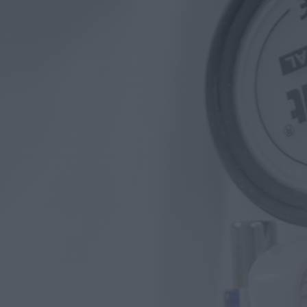
OuTonalidades apresenta
Bolsa de Grupos para 2027
com 48 projetos musicais
pré-selecionados
HOJE, 0:05
Rádio Caria
Centum Cellas entra na
fase decisiva das Novas 7
Maravilhas de Portugal
HOJE, 23:24
Rádio Caria
ULS da Guarda recebe
quatro novas Unidades
Móveis de Saúde
HOJE, 23:17
Rádio Caria
Dois detidos por tráfico de
estupefacientes em Castelo
Branco
HOJE, 23:08
Rádio Caria