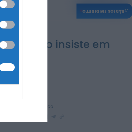
♫
RÁDIOS EM DIRETO
ebé morto insiste em
a
e
PARTILHAR ESTE ARTIGO
WhatsApp
Facebook
Messenger
Bluesky
Trello
Telegram
Copy
Link