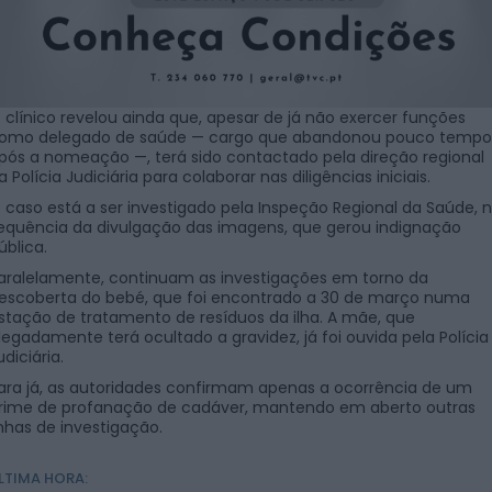
 clínico revelou ainda que, apesar de já não exercer funções
omo delegado de saúde — cargo que abandonou pouco tempo
pós a nomeação —, terá sido contactado pela direção regional
a Polícia Judiciária para colaborar nas diligências iniciais.
 caso está a ser investigado pela Inspeção Regional da Saúde, 
equência da divulgação das imagens, que gerou indignação
ública.
aralelamente, continuam as investigações em torno da
escoberta do bebé, que foi encontrado a 30 de março numa
stação de tratamento de resíduos da ilha. A mãe, que
legadamente terá ocultado a gravidez, já foi ouvida pela Polícia
udiciária.
ara já, as autoridades confirmam apenas a ocorrência de um
rime de profanação de cadáver, mantendo em aberto outras
inhas de investigação.
LTIMA HORA: