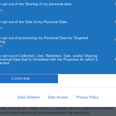
o opt-out of the Sharing of my personal data.
In
o opt-out of the Sale of my Personal Data.
CRIME
NO PAÍS
In
após divulgar vídeo de b
to opt-out of processing my Personal Data for Targeted
ing.
crime apesar de autópsi
In
o opt-out of Collection, Use, Retention, Sale, and/or Sharing
ersonal Data that Is Unrelated with the Purposes for which it
POR
ALEXANDRA REBELO
4 DE MAIO, 2026
lected.
Out
CONFIRM
erca de três dezenas de pessoas manifestaram-se, este fim d
Data Deletion
Data Access
Privacy Policy
emana, na ilha de Santa Maria, nos Açores, em apoio ao médico
afael Macedo, que está a ser investigado por ter divulgado nas
edes sociais um vídeo com o cadáver de um bebé encontrado
orto num centro de processamento de resíduos.