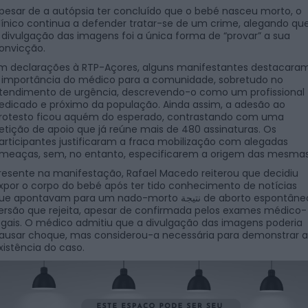
pesar de a autópsia ter concluído que o bebé nasceu morto, o
línico continua a defender tratar-se de um crime, alegando qu
 divulgação das imagens foi a única forma de “provar” a sua
onvicção.
m declarações à RTP-Açores, alguns manifestantes destacara
 importância do médico para a comunidade, sobretudo no
tendimento de urgência, descrevendo-o como um profissional
edicado e próximo da população. Ainda assim, a adesão ao
rotesto ficou aquém do esperado, contrastando com uma
etição de apoio que já reúne mais de 480 assinaturas. Os
articipantes justificaram a fraca mobilização com alegadas
meaças, sem, no entanto, especificarem a origem das mesmas
resente na manifestação, Rafael Macedo reiterou que decidiu
xpor o corpo do bebé após ter tido conhecimento de notícias
e apontavam para um nado-morto نتيجة de aborto espontâneo,
ersão que rejeita, apesar de confirmada pelos exames médico-
egais. O médico admitiu que a divulgação das imagens poderia
ausar choque, mas considerou-a necessária para demonstrar a
xistência do caso.