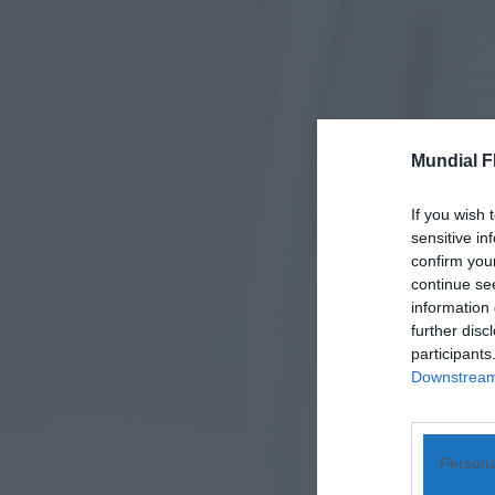
Mundial F
If you wish 
sensitive in
confirm you
continue se
information 
further disc
participants
Downstream 
Persona