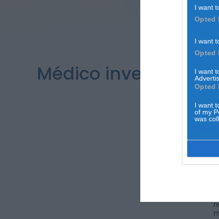
I want t
Opted 
I want t
Opted 
Médico investigado 
I want 
Advertis
Opted 
I want t
of my P
was col
Opted 
C
s
R
r
m