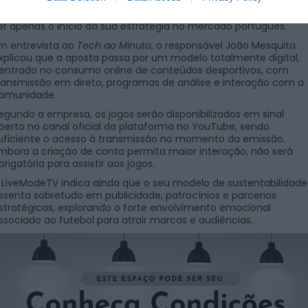
ogos do Mundial 2026 em Portugal através do YouTube, incluind
artidas da seleção nacional, num projeto que a empresa afirma
er apenas o início da sua estratégia no mercado português.
m entrevista ao
Tech ao Minuto
, o responsável João Mesquita
xplicou que a aposta passa por um modelo totalmente digital,
entrado no consumo online de conteúdos desportivos, com
ransmissão em direto, programas de análise e interação com a
omunidade.
egundo a empresa, os jogos serão disponibilizados em sinal
berto no canal oficial da plataforma no YouTube, sendo
uficiente o acesso à transmissão no momento da emissão.
mbora a criação de conta permita maior interação, não será
brigatória para assistir aos jogos.
 LiveModeTV indica ainda que o seu modelo de sustentabilidade
ssenta sobretudo em publicidade, patrocínios e parcerias
stratégicas, explorando o forte envolvimento emocional
ssociado ao futebol para atrair marcas e audiências.