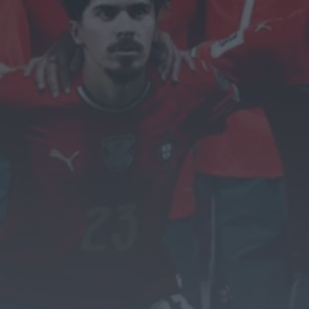
OuTonalidades apresenta
Bolsa de Grupos para 2027
com 48 projetos musicais
pré-selecionados
HOJE, 0:05
Rádio Caria
Centum Cellas entra na
fase decisiva das Novas 7
Maravilhas de Portugal
HOJE, 23:24
Rádio Caria
ULS da Guarda recebe
quatro novas Unidades
Móveis de Saúde
HOJE, 23:17
Rádio Caria
Dois detidos por tráfico de
estupefacientes em Castelo
Branco
HOJE, 23:08
Rádio Caria