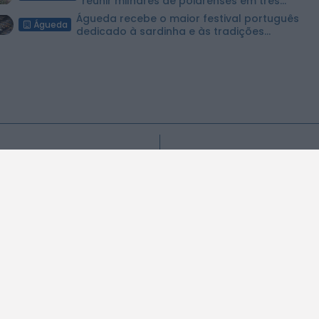
reunir milhares de poiarenses em três...
Águeda recebe o maior festival português
Águeda
dedicado à sardinha e às tradições...
à normalidade na Estação
Entre raízes e memórias: D
ós...
CO