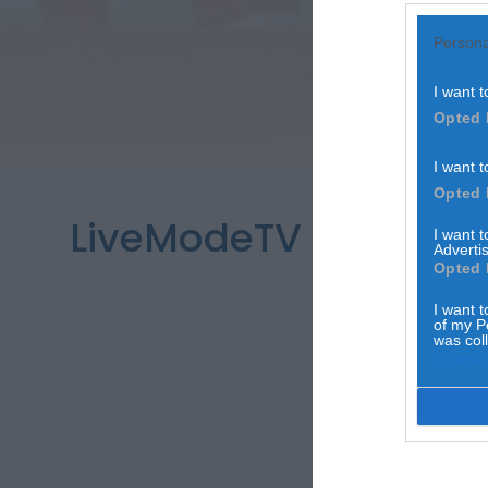
Persona
I want t
Opted 
I want t
Opted 
LiveModeTV vai trans
I want 
Advertis
Opted 
I want t
of my P
was col
Opted 
A