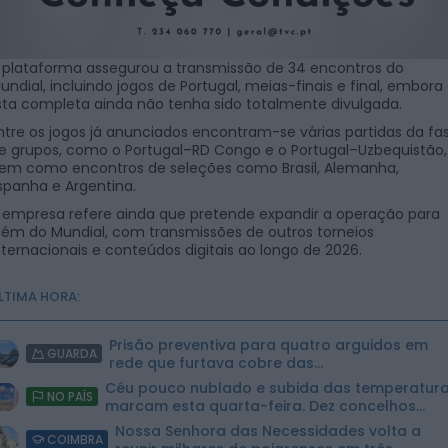
 plataforma assegurou a transmissão de 34 encontros do
undial, incluindo jogos de Portugal, meias-finais e final, embora
ista completa ainda não tenha sido totalmente divulgada.
ntre os jogos já anunciados encontram-se várias partidas da fa
e grupos, como o Portugal–RD Congo e o Portugal–Uzbequistão,
em como encontros de seleções como Brasil, Alemanha,
spanha e Argentina.
 empresa refere ainda que pretende expandir a operação para
lém do Mundial, com transmissões de outros torneios
nternacionais e conteúdos digitais ao longo de 2026.
LTIMA HORA:
Prisão preventiva para quatro arguidos em
GUARDA
rede que furtava cobre das
telecomunicações....
Céu pouco nublado e subida das temperatur
NO PAÍS
marcam esta quarta-feira. Dez concelhos...
Nossa Senhora das Necessidades volta a
COIMBRA