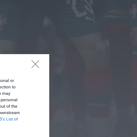
Covilhã assinala Dia
Internacional da Juventude
com entradas gratuitas na
Piscina Praia
HOJE, 23:01
Rádio Caria
Castelo de Belmonte recebe
observação do eclipse solar
ONTEM, 22:53
Diário Criminal
Prisão preventiva para
quatro arguidos em rede
sonal or
que furtava cobre das
telecomunicações....
ection to
ONTEM, 14:37
ou may
Também em:
Mundial FM
 personal
out of the
Diário Criminal
 downstream
Homem detido nos Açores
por suspeitas de violação e
B’s List of
violência doméstica
ONTEM, 14:17