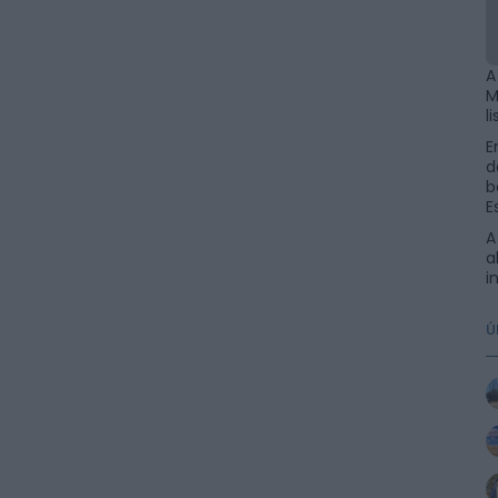
A
M
l
E
d
b
E
A
a
i
Ú