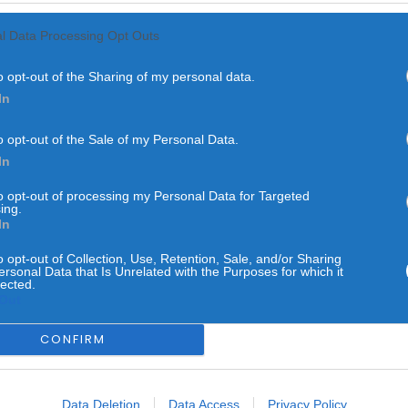
l Data Processing Opt Outs
o opt-out of the Sharing of my personal data.
In
o opt-out of the Sale of my Personal Data.
DESPORTO
FUTEBOL
NO PAÍS
In
mitir 34 jogos do Mundia
to opt-out of processing my Personal Data for Targeted
ing.
forma gratuita
In
o opt-out of Collection, Use, Retention, Sale, and/or Sharing
ersonal Data that Is Unrelated with the Purposes for which it
POR
ALEXANDRA REBELO
5 DE JUNHO, 2026
lected.
Out
CONFIRM
 plataforma digital LiveModeTV vai transmitir gratuitamente 34
Data Deletion
Data Access
Privacy Policy