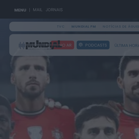
MENU
MAIL
JORNAIS
TVC
MUNDIAL FM
NOTÍCIAS DE ÁGUE
Search
NO AR
PODCASTS
ÚLTIMA HOR
for: