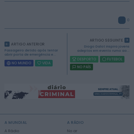
0
ARTIGO SEGUINTE
ARTIGO ANTERIOR
Diogo Dalot inspira jovens
Passageiro detido após tentar
adeptos em evento rumo ao...
abrir porta de emergência e...
DESPORTO
FUTEBOL
NO MUNDO
VIDA
NO PAÍS
2026 Mundial FM. Todos os direitos reservados.
A MUNDIAL
A RÁDIO
A Rádio
No ar