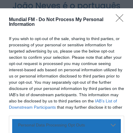
João Neves é o português
mais valioso do mundo em
Notícias de Águeda
Mundial FM -
Do Not Process My Personal
Confusão envolve entre 30 e 40 pessoas na
novo ranking internacional
Praia Fluvial de Bolfiar...
Information
ONTEM, 18:09
POR
ALEXANDRA REBELO
3 DE JUNHO, 2026
If you wish to opt-out of the sale, sharing to third parties, or
Mundial FM
Última Hora
processing of your personal or sensitive information for
Preços dos combustíveis podem cair mais de
targeted advertising by us, please use the below opt-out
12 cêntimos por litro já...
section to confirm your selection. Please note that after your
ONTEM, 15:44
opt-out request is processed you may continue seeing
Também em:
Notícias de Águeda • Notícias de
Anadia • Diário da Bairrada
+1 mais
interest-based ads based on personal information utilized by
PARTILHAR ESTE ARTIGO
us or personal information disclosed to third parties prior to
Notícias de Águeda
your opt-out. You may separately opt-out of the further
WhatsApp
Facebook
Messenger
Bluesky
Trello
Telegram
Copy
Caminhada “Pé na Causa” da ABARCA adiada
disclosure of your personal information by third parties on the
devido à coincidência com outros...
Link
ONTEM, 15:36
IAB’s list of downstream participants. This information may
also be disclosed by us to third parties on the
IAB’s List of
O médio português João Neves, atualmente ao serviço do
Downstream Participants
that may further disclose it to other
Paris Saint-Germain, é o jogador português mais bem
third parties.
classificado no mais recente ranking dos 100 futebolistas
mais valiosos do mundo, divulgado pelo Observatório do
Personal Data Processing Opt Outs
Futebol.