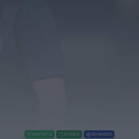
No Fio Da Navalha
HOJE, 0:43
Mundial FM
Feira de São Mateus bate recorde com mais
de 56 mil visitantes...
ONTEM, 18:27
Diário Criminal
Megaoperação internacional desmantela rede
de tráfico de pessoas, droga e armas. Há...
ONTEM, 18:22
Diário Criminal
Perseguição em alto mar termina com
recuperação de mais de 421 quilos...
ONTEM, 18:19
Diário Criminal
Acidente com dois mortos leva à descoberta
de milhares de doses de...
DESPORTO
FUTEBOL
NO MUNDO
ONTEM, 18:13