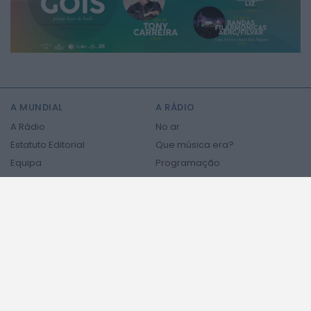
2026 Mundial FM. Todos os direitos reservados.
A MUNDIAL
A RÁDIO
A Rádio
No ar
Estatuto Editorial
Que música era?
Equipa
Programação
Contactos
Privacidade e Cookies
PODCASTS
NOTÍCIAS
NOTICIAS
ÚLTIMA HORA
REGIÃO CENTRO
NO PAÍS
Notícias Internacionais