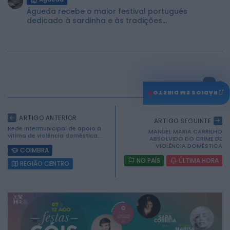
Águeda recebe o maior festival português
dedicado à sardinha e às tradições...
0
♫
RÁDIOS EM DIRETO
ARTIGO ANTERIOR
ARTIGO SEGUINTE
Rede intermunicipal de apoio à
MANUEL MARIA CARRILHO
vítima de violência doméstica...
ABSOLVIDO DO CRIME DE
VIOLÊNCIA DOMÉSTICA
COIMBRA
NO PAÍS
ÚLTIMA HORA
REGIÃO CENTRO