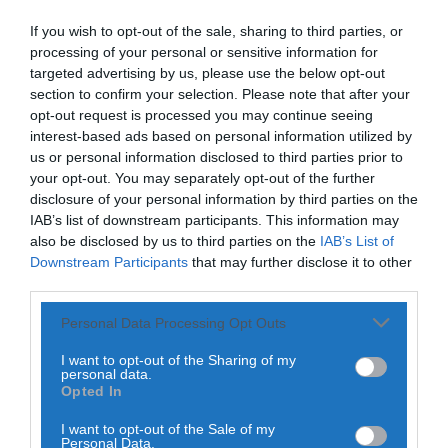
POR
NUNO SOARES
20 DE OUTUBRO, 2020
If you wish to opt-out of the sale, sharing to third parties, or
Rádio Caria
processing of your personal or sensitive information for
Castelo de Belmonte recebe observação do
targeted advertising by us, please use the below opt-out
eclipse solar
ONTEM, 22:53
section to confirm your selection. Please note that after your
opt-out request is processed you may continue seeing
Diário Criminal
interest-based ads based on personal information utilized by
Prisão preventiva para quatro arguidos em
PARTILHAR ESTE ARTIGO
us or personal information disclosed to third parties prior to
rede que furtava cobre das
telecomunicações....
your opt-out. You may separately opt-out of the further
WhatsApp
Facebook
Messenger
Bluesky
Trello
Telegram
Copy
ONTEM, 14:37
disclosure of your personal information by third parties on the
Também em:
Mundial FM
IAB’s list of downstream participants. This information may
Link
also be disclosed by us to third parties on the
IAB’s List of
Diário Criminal
Downstream Participants
that may further disclose it to other
O ciclista português João Almeida (Deceuninck-
Homem detido nos Açores por suspeitas de
QuickStep) reforçou, hoje, a camisola rosa, na 16.ª etapa
violação e violência doméstica
third parties.
ONTEM, 14:17
da Volta a Itália em bicicleta, que foi ganha por Jan Tratnik
(Bahrain-McLaren.
Personal Data Processing Opt Outs
Na luta pela geral, João Almeida atacou já na parte final do
I want to opt-out of the Sharing of my
pelotão e ganhou dois segundos à concorrência.
personal data.
Opted In
I want to opt-out of the Sale of my
Personal Data.