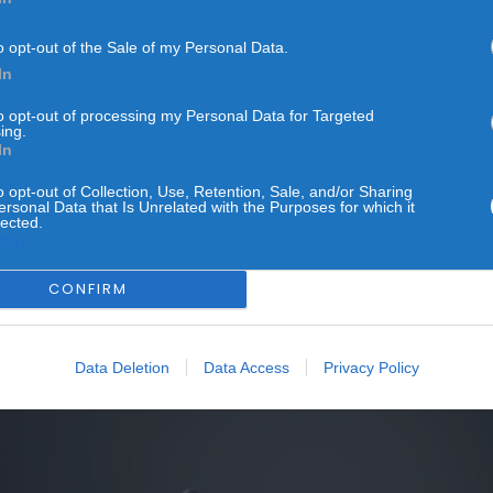
o opt-out of the Sale of my Personal Data.
MUNDIAL FM
VIDA
In
lho mostra a barriga de
to opt-out of processing my Personal Data for Targeted
ing.
In
POR
REDAÇÃO
15 DE MARÇO, 2021
o opt-out of Collection, Use, Retention, Sale, and/or Sharing
ersonal Data that Is Unrelated with the Purposes for which it
lected.
Out
CONFIRM
 influenciadora despe-se em produção fotográfica e partilhou
om os seguidores as fotografias onde mostra a barriga de nove
eses, sem qualquer preconceito.
Data Deletion
Data Access
Privacy Policy