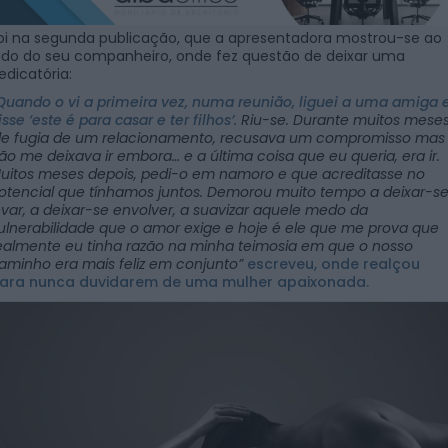
oi na segunda publicação, que a apresentadora mostrou-se ao
ado do seu companheiro, onde fez questão de deixar uma
edicatória:
Quando o vi a primeira vez, numa reunião, liguei a uma amiga 
isse ‘este é para casar e ter filhos’.
Riu-se. Durante muitos mese
le fugia de um relacionamento, recusava um compromisso mas
ão me deixava ir embora… e a última coisa que eu queria, era ir.
uitos meses depois, pedi-o em namoro e que acreditasse no
otencial que tínhamos juntos. Demorou muito tempo a deixar-s
evar, a deixar-se envolver, a suavizar aquele medo da
ulnerabilidade que o amor exige e hoje é ele que me prova que
ealmente eu tinha razão na minha teimosia em que o nosso
aminho era mais feliz em conjunto”
escreveu, onde realçou
ara nunca duvidarem de uma mulher apaixonada.