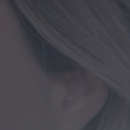
Notícias de Águeda
É oficial: AD Valonguense vai
disputar a Liga SABSEG na
época 2026/27
ONTEM, 18:09
Notícias de Águeda
Nasce a Associação
Atlética de Águeda para
relançar o andebol
masculino no...
ONTEM, 8:05
Notícias de Águeda
Mulher detida em Santa
Maria da Feira por violência
doméstica contra duas...
ONTEM, 8:01
Rádio Caria
Centum Cellas entra na
fase decisiva das Novas 7
Maravilhas de Portugal
ONTEM, 23:24