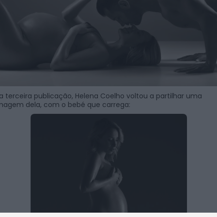
a terceira publicação, Helena Coelho voltou a partilhar uma
magem dela, com o bebé que carrega: