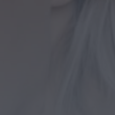
Rádio Caria
ULS da Guarda recebe
quatro novas Unidades
Móveis de Saúde
ONTEM, 23:17
Rádio Caria
Dois detidos por tráfico de
estupefacientes em Castelo
Branco
ONTEM, 23:08
Rádio Caria
Covilhã assinala Dia
Internacional da Juventude
com entradas gratuitas na
Piscina Praia
ONTEM, 23:01
Rádio Caria
Castelo de Belmonte recebe
observação do eclipse solar
6 DE AGOSTO, 2026 — 22:53