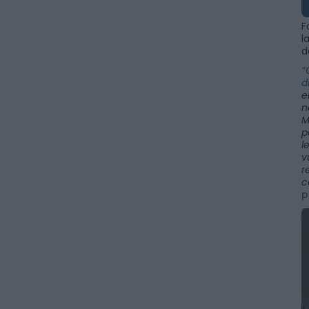
F
l
d
“
d
e
n
M
p
l
v
r
c
p