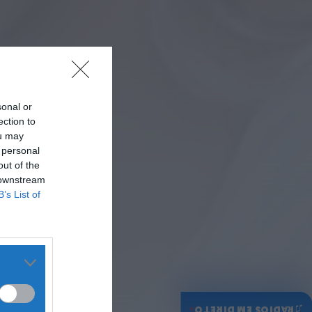
sonal or
ection to
ou may
 personal
out of the
 downstream
B’s List of
♫
RÁDIOS EM DIRETO