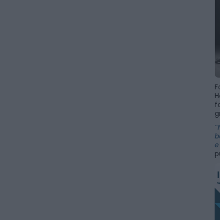
F
H
f
g
“
b
e
p