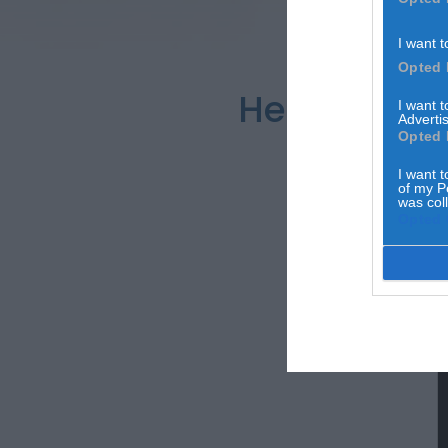
I want t
Opted 
Helena Coe
I want 
Advertis
Opted 
I want t
of my P
was col
Opted 
A
c
m