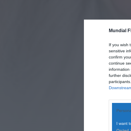
Mundial F
If you wish 
sensitive in
confirm you
continue se
information 
further disc
participants
Downstream 
Persona
I want t
Opted 