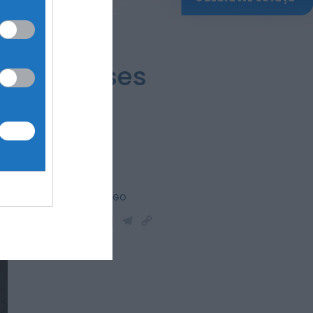
 nove meses
PARTILHAR ESTE ARTIGO
WhatsApp
Facebook
Messenger
Bluesky
Trello
Telegram
Copy
Link