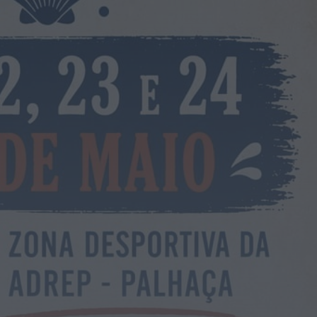
Notícias de Águeda
Nasce a Associação
Atlética de Águeda para
relançar o andebol
masculino no...
HOJE, 8:05
Notícias de Águeda
Mulher detida em Santa
Maria da Feira por violência
doméstica contra duas...
HOJE, 8:01
Notícias de Águeda
OuTonalidades apresenta
Bolsa de Grupos para 2027
com 48 projetos musicais
pré-selecionados
HOJE, 0:05
Rádio Caria
Centum Cellas entra na
fase decisiva das Novas 7
Maravilhas de Portugal
HOJE, 23:24