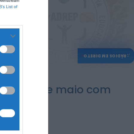
 downstream
B’s List of
♫
RÁDIOS EM DIRETO
 22 e 24 de maio com
nimação