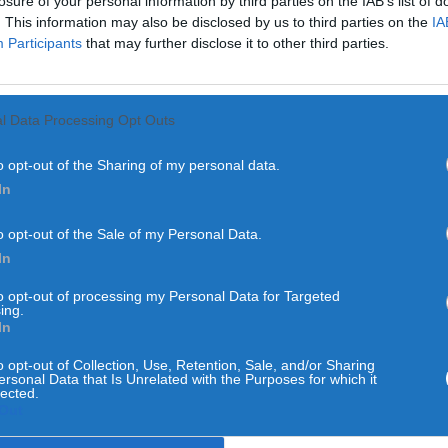
losure of your personal information by third parties on the IAB’s list of
. This information may also be disclosed by us to third parties on the
IA
Participants
that may further disclose it to other third parties.
l Data Processing Opt Outs
o opt-out of the Sharing of my personal data.
In
o opt-out of the Sale of my Personal Data.
AVEIRO
In
 regressa à Palhaça entre
to opt-out of processing my Personal Data for Targeted
ing.
ias de gastronomia e a
In
o opt-out of Collection, Use, Retention, Sale, and/or Sharing
ersonal Data that Is Unrelated with the Purposes for which it
POR
ALEXANDRA REBELO
20 DE MAIO, 2026
lected.
Out