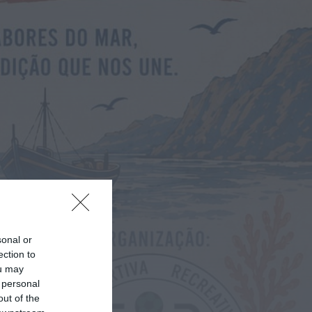
Rádio Caria
ULS da Guarda recebe
quatro novas Unidades
Móveis de Saúde
HOJE, 23:17
Rádio Caria
Dois detidos por tráfico de
estupefacientes em Castelo
Branco
HOJE, 23:08
Rádio Caria
Covilhã assinala Dia
Internacional da Juventude
com entradas gratuitas na
Piscina Praia
HOJE, 23:01
sonal or
Rádio Caria
ection to
Castelo de Belmonte recebe
observação do eclipse solar
ou may
ONTEM, 22:53
 personal
out of the