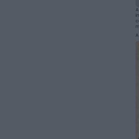
A
i
c
m
A