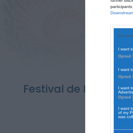
further disc
participants
Downstream 
Persona
I want t
Opted 
I want t
Opted 
Festival de Marisco
I want 
Advertis
três d
Opted 
I want t
of my P
was col
Opted 