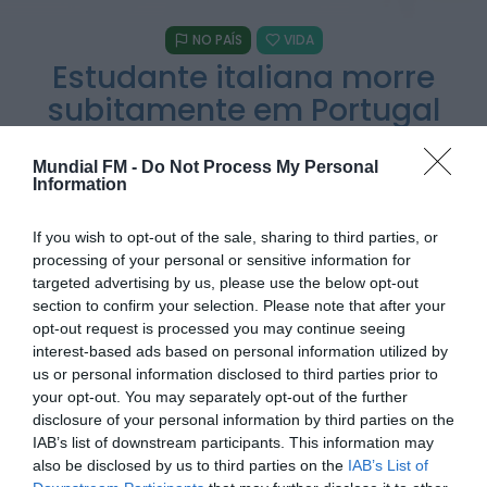
NO PAÍS
VIDA
Rádio Caria
Estudante italiana morre
Praia Fluvial de Valhelhas candidata a Praia
Fluvial do Ano
subitamente em Portugal
HOJE, 9:17
durante chamada telefónica
com a tia
Mundial FM -
Do Not Process My Personal
Rádio Caria
Information
Pêro Viseu volta a levar a festa para a rua de
14...
POR
ALEXANDRA REBELO
2 DE JUNHO, 2026
HOJE, 9:11
If you wish to opt-out of the sale, sharing to third parties, or
processing of your personal or sensitive information for
targeted advertising by us, please use the below opt-out
Rádio Caria
Museu do Queijo de Peraboa vai integrar rede
section to confirm your selection. Please note that after your
de Clubes UNESCO
opt-out request is processed you may continue seeing
HOJE, 7:01
PARTILHAR ESTE ARTIGO
interest-based ads based on personal information utilized by
us or personal information disclosed to third parties prior to
WhatsApp
Facebook
Messenger
Bluesky
Trello
Telegram
Copy
your opt-out. You may separately opt-out of the further
disclosure of your personal information by third parties on the
Link
IAB’s list of downstream participants. This information may
also be disclosed by us to third parties on the
IAB’s List of
Uma estudante italiana de 20 anos morreu de forma