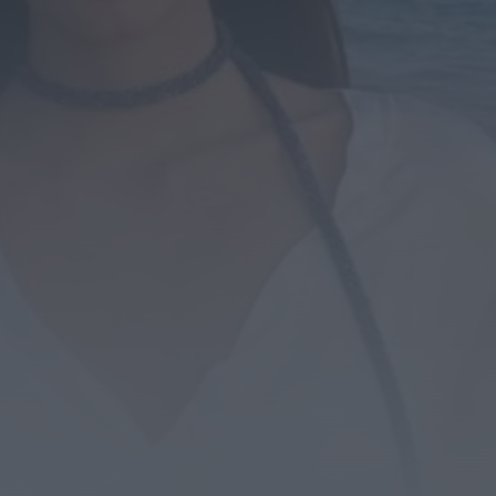
droga em operação que...
HOJE, 14:15
Notícias de Águeda
Passagem inferior da Cerâmica do Alto reabre
ao trânsito e marca avanço...
HOJE, 11:52
Vídeo TVC
Passagem inferior da Cerâmica do Alto reabre
ao trânsito uma das maiores...
HOJE, 11:50
Notícias de Águeda
AD Valonguense analisa entrada na Liga
SABSEG após convite da Associação de...
HOJE, 11:15
Notícias de Águeda
União de Freguesias de Travassô e Óis da
Ribeira apela à regularização...
HOJE, 10:39