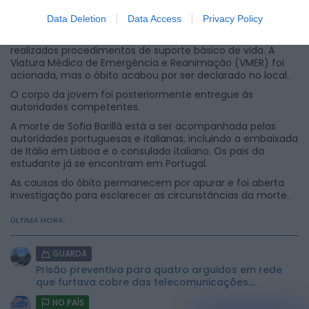
Data Deletion
Data Access
Privacy Policy
Quando as equipas chegaram ao local, a estudante foi
encontrada em paragem cardiorrespiratória, tendo sido
realizados procedimentos de suporte básico de vida. A
Viatura Médica de Emergência e Reanimação (VMER) foi
acionada, mas o óbito acabou por ser declarado no local.
O corpo da jovem foi posteriormente entregue às
autoridades competentes.
A morte de Sofia Barillà está a ser acompanhada pelas
autoridades portuguesas e italianas, incluindo a embaixada
de Itália em Lisboa e o consulado italiano. Os pais da
estudante já se encontram em Portugal.
As causas do óbito permanecem por apurar e foi aberta
investigação para esclarecer as circunstâncias da morte.
ÚLTIMA HORA:
GUARDA
Prisão preventiva para quatro arguidos em rede
que furtava cobre das telecomunicações....
NO PAÍS