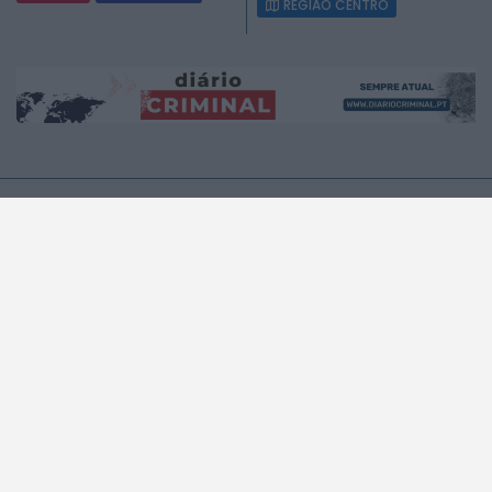
2026 Mundial FM. Todos os direitos reservados.
REGIÃO CENTRO
A MUNDIAL
A RÁDIO
A Rádio
No ar
Estatuto Editorial
Que música era?
Equipa
Programação
Contactos
Privacidade e Cookies
PODCASTS
NOTÍCIAS
NOTICIAS
ÚLTIMA HORA
REGIÃO CENTRO
NO PAÍS