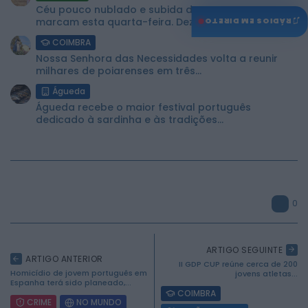
Céu pouco nublado e subida das temperaturas
♫
marcam esta quarta-feira. Dez concelhos...
RÁDIOS EM DIRETO
COIMBRA
Nossa Senhora das Necessidades volta a reunir
milhares de poiarenses em três...
Águeda
Águeda recebe o maior festival português
dedicado à sardinha e às tradições...
0
ARTIGO SEGUINTE
ARTIGO ANTERIOR
II GDP CUP reúne cerca de 200
Homicídio de jovem português em
jovens atletas...
Espanha terá sido planeado,...
COIMBRA
CRIME
NO MUNDO