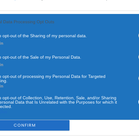
l Data Processing Opt Outs
o opt-out of the Sharing of my personal data.
In
o opt-out of the Sale of my Personal Data.
NO MUNDO
VIDA
In
adores italianos recupe
to opt-out of processing my Personal Data for Targeted
ing.
cidente em caverna suba
In
o opt-out of Collection, Use, Retention, Sale, and/or Sharing
ersonal Data that Is Unrelated with the Purposes for which it
POR
ALEXANDRA REBELO
19 DE MAIO, 2026
lected.
Out
CONFIRM