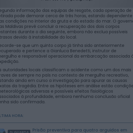
egundo informação das equipas de resgate, cada operação de
etirada pode demorar cerca de três horas, estando dependente
as condições no interior da gruta e do estado do mar. O govern
as Maldivas prevê concluir a recuperação dos dois corpos
estantes durante o dia seguinte, embora não exclua possíveis
trasos devido à instabilidade do local.
ecorde-se que um quinto corpo já tinha sido anteriormente
ecuperado e pertence a Gianluca Benedetti, instrutor de
ergulho e responsável operacional da embarcação associada 
xpedição.
s autoridades locais classificam o acidente como um dos mais
raves de sempre no país no contexto de mergulho recreativo,
stando ainda em curso a investigação para apurar as causas
xatas da tragédia. Entre as hipóteses em análise estão condiçõ
eteorológicas adversas e possíveis efeitos fisiológicos
ssociados à profundidade, embora nenhuma conclusão oficial
enha sido confirmada.
LTIMA HORA:
Prisão preventiva para quatro arguidos em
GUARDA