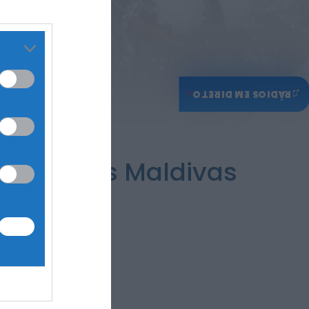
♫
RÁDIOS EM DIRETO
rados nas Maldivas
quática