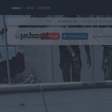
MENU
MAIL
JORNAIS
TVC
MUNDIAL FM
NOTÍCIAS DE ÁGUE
Search
NO AR
PODCASTS
ÚLTIMA HOR
for: