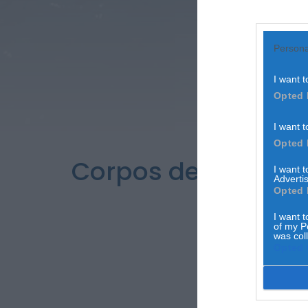
Persona
I want t
Opted 
I want t
Opted 
Corpos de mergulh
I want 
Advertis
após a
Opted 
I want t
of my P
was col
Opted 