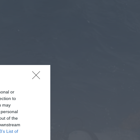
Rádio Caria
Dois detidos por tráfico de
estupefacientes em Castelo
Branco
HOJE, 23:08
Rádio Caria
Covilhã assinala Dia
Internacional da Juventude
com entradas gratuitas na
Piscina Praia
HOJE, 23:01
Rádio Caria
Castelo de Belmonte recebe
observação do eclipse solar
ONTEM, 22:53
sonal or
ection to
Diário Criminal
ou may
Prisão preventiva para
 personal
quatro arguidos em rede
que furtava cobre das
out of the
telecomunicações....
 downstream
ONTEM, 14:37
B’s List of
Também em:
Mundial FM