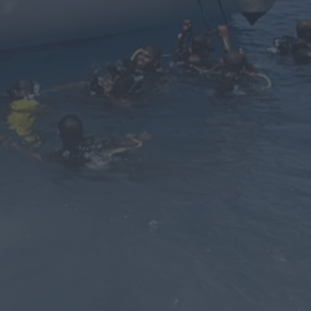
Notícias de Águeda
Mulher detida em Santa
Maria da Feira por violência
doméstica contra duas...
HOJE, 8:01
Notícias de Águeda
OuTonalidades apresenta
Bolsa de Grupos para 2027
com 48 projetos musicais
pré-selecionados
HOJE, 0:05
Rádio Caria
Centum Cellas entra na
fase decisiva das Novas 7
Maravilhas de Portugal
HOJE, 23:24
Rádio Caria
ULS da Guarda recebe
quatro novas Unidades
Móveis de Saúde
HOJE, 23:17