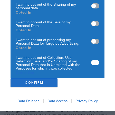
inteiro.
I want to opt-out of the Sharing of my
O documento foi rejeitado com três votos contra do PSD e
personal data.
dois do PS, enquanto os quatro eleitos do PRS — partido que
Opted In
lidera o executivo — optaram pela abstenção, uma
posição que acabou por inviabilizar a aprovação das
I want to opt-out of the Sale of my
contas.
Personal Data.
Opted In
I want to opt-out of processing my
Personal Data for Targeted Advertising.
Opted In
I want to opt-out of Collection, Use,
Retention, Sale, and/or Sharing of my
Personal Data that Is Unrelated with the
Purposes for which it was collected.
Apesar de estar à frente da governação da Junta, o PRS
Opted Out
não garantiu o voto favorável ao próprio documento,
permitindo que a oposição determinasse o desfecho. A
CONFIRM
circunstância de o presidente exercer funções a tempo
inteiro reforça o peso político deste chumbo, uma vez que
acentua as exigências de responsabilidade e escrutínio
sobre a gestão apresentada.
Data Deletion
Data Access
Privacy Policy
O resultado evidencia falta de consenso político e levanta
interrogações sobre a coesão interna e a confiança na