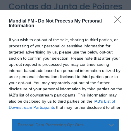
Também em:
Notícias de Águeda • Notícias de
Contas da Junta de Poiares
Anadia • Diário da Bairrada
+1 mais
Santo André chumbadas
Notícias de Águeda
Mundial FM -
Do Not Process My Personal
com abstenção do PRS
Caminhada “Pé na Causa” da ABARCA adiada
Information
devido à coincidência com outros...
ONTEM, 15:36
POR
NUNO SOARES
1 DE MAIO, 2026
If you wish to opt-out of the sale, sharing to third parties, or
processing of your personal or sensitive information for
Diário da Bairrada
targeted advertising by us, please use the below opt-out
Exposição “Santo António Militar” leva ao
Museu Militar do Buçaco uma dimensão...
section to confirm your selection. Please note that after your
ONTEM, 11:46
opt-out request is processed you may continue seeing
interest-based ads based on personal information utilized by
PARTILHAR ESTE ARTIGO
us or personal information disclosed to third parties prior to
Mundial FM
WhatsApp
Facebook
Messenger
Bluesky
Trello
Telegram
Copy
your opt-out. You may separately opt-out of the further
Câmara de Viseu e nova Universidade
Politécnica reforçam cooperação e traçam
disclosure of your personal information by third parties on the
estratégia...
Link
IAB’s list of downstream participants. This information may
ONTEM, 11:43
also be disclosed by us to third parties on the
IAB’s List of
As contas da Junta de Freguesia de Poiares Santo André
Downstream Participants
that may further disclose it to other
foram chumbadas esta quinta-feira, na Assembleia de
third parties.
Freguesia, num resultado politicamente sensível que
ganha maior relevância pelo facto de se tratar de uma das
Personal Data Processing Opt Outs
poucas juntas onde o presidente exerce funções a tempo