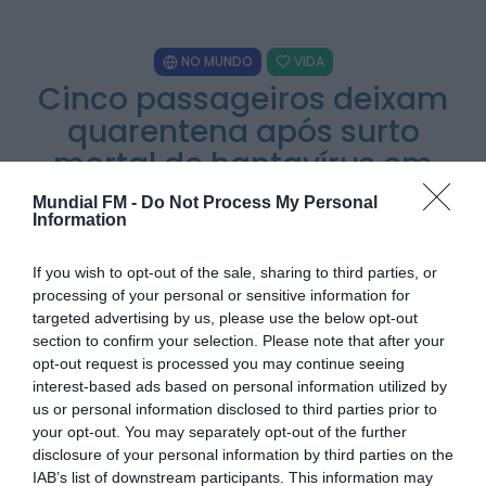
Rádio Caria
NO MUNDO
VIDA
Dois detidos por tráfico de estupefacientes
Cinco passageiros deixam
em Castelo Branco
ONTEM, 23:08
quarentena após surto
mortal de hantavírus em
Rádio Caria
Covilhã assinala Dia Internacional da
cruzeiro
Juventude com entradas gratuitas na Piscina
Mundial FM -
Do Not Process My Personal
Praia
Information
ONTEM, 23:01
POR
ALEXANDRA REBELO
2 DE JUNHO, 2026
If you wish to opt-out of the sale, sharing to third parties, or
Rádio Caria
processing of your personal or sensitive information for
Castelo de Belmonte recebe observação do
targeted advertising by us, please use the below opt-out
eclipse solar
6 DE AGOSTO, 2026 — 22:53
section to confirm your selection. Please note that after your
opt-out request is processed you may continue seeing
PARTILHAR ESTE ARTIGO
interest-based ads based on personal information utilized by
us or personal information disclosed to third parties prior to
WhatsApp
Facebook
Messenger
Bluesky
Trello
Telegram
Copy
your opt-out. You may separately opt-out of the further
Link
disclosure of your personal information by third parties on the
IAB’s list of downstream participants. This information may