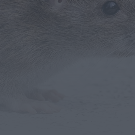
SABSEG na época 2026/27
ONTEM, 18:09
Notícias de Águeda
Nasce a Associação Atlética de Águeda para
relançar o andebol masculino no...
ONTEM, 8:05
Notícias de Águeda
Mulher detida em Santa Maria da Feira por
violência doméstica contra duas...
ONTEM, 8:01
Rádio Caria
Centum Cellas entra na fase decisiva das
Novas 7 Maravilhas de Portugal
ONTEM, 23:24
Rádio Caria
ULS da Guarda recebe quatro novas Unidades
Móveis de Saúde
ONTEM, 23:17