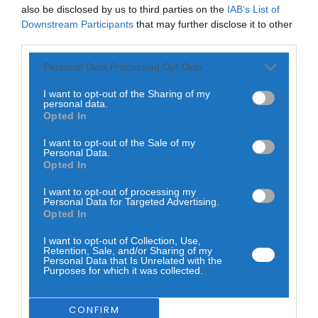
Cinco dos 18 passageiros repatriados para os Estados
also be disclosed by us to third parties on the
IAB’s List of
Unidos após um surto de hantavírus associado a um navio
Downstream Participants
that may further disclose it to other
de cruzeiro já deixaram a quarentena e regressaram às
third parties.
suas casas, segundo autoridades de saúde norte-
americanas.
Personal Data Processing Opt Outs
Os passageiros estavam sob vigilância no Centro Médico
da Universidade de Nebraska, em Omaha, desde meados
I want to opt-out of the Sharing of my
de maio, após terem sido identificados como expostos ao
personal data.
vírus durante a viagem. Apesar disso, nenhum dos 18
Opted In
repatriados desenvolveu sintomas da doença.
I want to opt-out of the Sale of my
As autoridades indicam que os restantes passageiros
Personal Data.
continuarão a ser acompanhados pelos serviços de saúde
Opted In
dos respetivos estados norte-americanos, através de
monitorização diária.
I want to opt-out of processing my
Personal Data for Targeted Advertising.
O transporte de regresso foi realizado fora dos circuitos
Opted In
comerciais e com medidas específicas de biocontenção,
numa operação coordenada entre entidades federais,
I want to opt-out of Collection, Use,
estaduais e locais.
Retention, Sale, and/or Sharing of my
Personal Data that Is Unrelated with the
Purposes for which it was collected.
Opted Out
CONFIRM