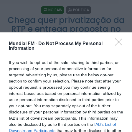
Também em:
Mundial FM
NO PAÍS
POLÍTICA
Diário Criminal
Chega quer privatização da
Homem detido nos Açores por suspeitas de
violação e violência doméstica
RTP e entrega proposta no
ONTEM, 14:17
Parlamento em setembro
Mundial FM -
Do Not Process My Personal
Diário Criminal
Information
POR
ALEXANDRA REBELO
12 DE JUNHO, 2026
PJ detém homem por suspeitas de tráfico de
droga em operação que...
ONTEM, 14:15
If you wish to opt-out of the sale, sharing to third parties, or
processing of your personal or sensitive information for
targeted advertising by us, please use the below opt-out
Notícias de Águeda
section to confirm your selection. Please note that after your
Passagem inferior da Cerâmica do Alto reabre
PARTILHAR ESTE ARTIGO
ao trânsito e marca avanço...
opt-out request is processed you may continue seeing
ONTEM, 11:52
interest-based ads based on personal information utilized by
WhatsApp
Facebook
Messenger
Bluesky
Trello
Telegram
Copy
us or personal information disclosed to third parties prior to
your opt-out. You may separately opt-out of the further
Link
disclosure of your personal information by third parties on the
IAB’s list of downstream participants. This information may
O partido Chega vai avançar com uma proposta de
privatização da RTP, a apresentar no Parlamento no início
also be disclosed by us to third parties on the
IAB’s List of
de setembro, após a reabertura dos trabalhos legislativos.
Downstream Participants
that may further disclose it to other