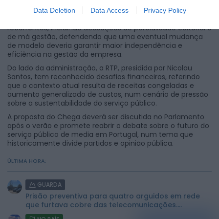
Data Deletion
Data Access
Privacy Policy
As críticas de André Ventura ao canal público têm sido
recorrentes, incluindo acusações de parcialidade editorial e
de má gestão, defendendo que uma eventual mudança
de modelo deveria garantir maior independência e
eficiência na gestão da empresa.
Do lado da administração, a RTP, presidida por Nicolau
Santos, tem reconhecido desafios financeiros, referindo
que o contexto atual resulta de receitas congeladas e
aumento generalizado de custos, num cenário de pressão
sobre a sustentabilidade do serviço público.
A proposta do Chega deverá ser discutida no Parlamento
após o verão e promete reabrir o debate sobre o futuro do
serviço público de media em Portugal, num tema que
historicamente divide partidos e opinião pública.
ÚLTIMA HORA:
GUARDA
Prisão preventiva para quatro arguidos em rede
que furtava cobre das telecomunicações....