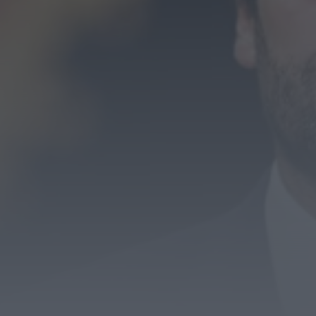
Móveis de Saúde
HOJE, 23:17
Rádio Caria
Dois detidos por tráfico de estupefacientes
em Castelo Branco
HOJE, 23:08
Rádio Caria
Covilhã assinala Dia Internacional da
Juventude com entradas gratuitas na Piscina
Praia
HOJE, 23:01
Rádio Caria
Castelo de Belmonte recebe observação do
eclipse solar
ONTEM, 22:53
Diário Criminal
Prisão preventiva para quatro arguidos em
rede que furtava cobre das
telecomunicações....
ONTEM, 14:37