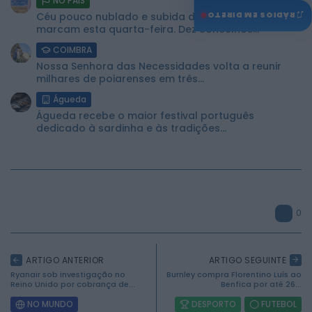
NO PAÍS
♫
Céu pouco nublado e subida das temperaturas
RÁDIOS EM DIRETO
marcam esta quarta-feira. Dez concelhos...
COIMBRA
Nossa Senhora das Necessidades volta a reunir
milhares de poiarenses em três...
Águeda
Águeda recebe o maior festival português
dedicado à sardinha e às tradições...
0
ARTIGO ANTERIOR
ARTIGO SEGUINTE
Ryanair sob investigação no
Burnley compra Florentino Luís ao
Reino Unido por cobrança de...
Benfica por até 26...
NO MUNDO
DESPORTO
FUTEBOL
2026 Mundial FM. Todos os direitos reservados.