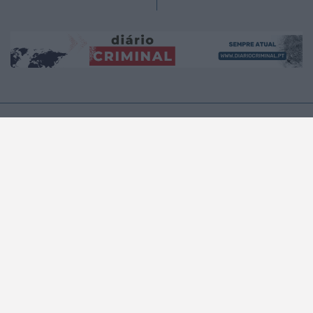
A MUNDIAL
A RÁDIO
A Rádio
No ar
Estatuto Editorial
Que música era?
Equipa
Programação
Contactos
Privacidade e Cookies
PODCASTS
NOTÍCIAS
NOTICIAS
ÚLTIMA HORA
REGIÃO CENTRO
NO PAÍS