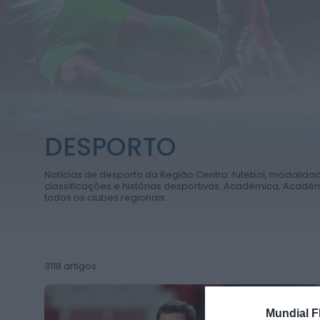
DESPORTO
Notícias de desporto da Região Centro: futebol, modalidad
classificações e histórias desportivas. Académica, Acadé
todos os clubes regionais.
3118 artigos
Mundial F