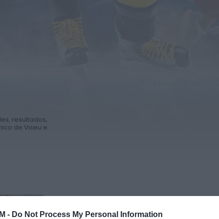
es, resultados,
mico de Viseu e
M -
Do Not Process My Personal Information