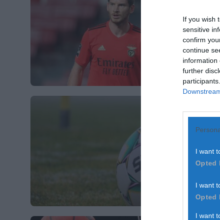
If you wish 
sensitive in
confirm you
continue se
information 
further disc
participants
Downstream 
Persona
I want t
Opted 
I want t
Opted 
I want 