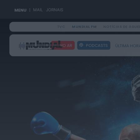
MENU
MAIL
JORNAIS
TVC
MUNDIAL FM
NOTÍCIAS DE ÁGUE
Search
NO AR
PODCASTS
ÚLTIMA HOR
for: