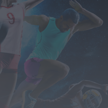
Valhelhas
candidata a
Praia Fluvial do
Ano
HOJE, 9:17
Rádio Caria
Pêro Viseu volta
a levar a festa
para a rua de 14...
HOJE, 9:11
Rádio Caria
Museu do Queijo
de Peraboa vai
integrar rede de
Clubes UNESCO
HOJE, 7:01
Rádio Caria