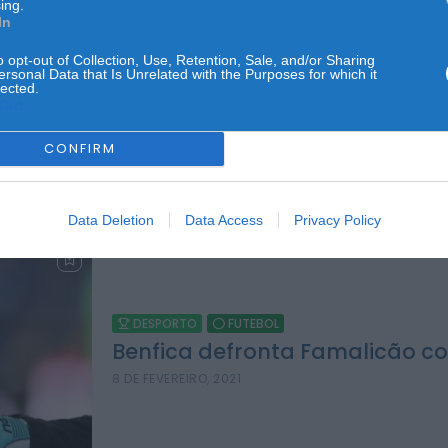
ing.
In
o opt-out of Collection, Use, Retention, Sale, and/or Sharing
DESPORTO
MODALIDADES
ersonal Data that Is Unrelated with the Purposes for which it
lected.
Oliveirense defronta o Benfica
Out
Basquetebol
8 DE FEVEREIRO, 2021
CONFIRM
Data Deletion
Data Access
Privacy Policy
DESPORTO
FUTEBOL
Benfica defronta Famalicão c
8 DE FEVEREIRO, 2021