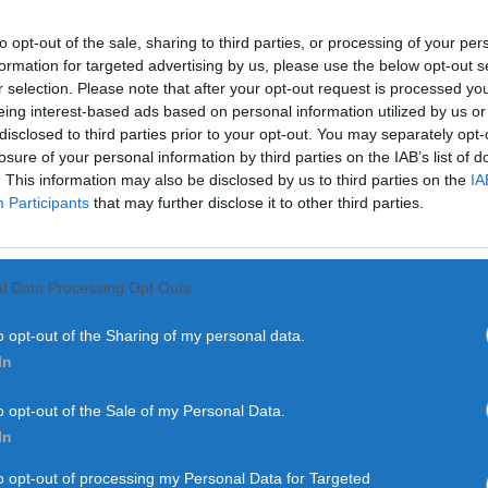
DESPORTO
FUTEBOL
to opt-out of the sale, sharing to third parties, or processing of your per
Benfica vence Famalicão no re
formation for targeted advertising by us, please use the below opt-out s
r selection. Please note that after your opt-out request is processed y
9 DE FEVEREIRO, 2021
eing interest-based ads based on personal information utilized by us or
disclosed to third parties prior to your opt-out. You may separately opt-
losure of your personal information by third parties on the IAB’s list of
. This information may also be disclosed by us to third parties on the
IA
Participants
that may further disclose it to other third parties.
l Data Processing Opt Outs
DESPORTO
FUTEBOL
Belenenses SAD defronta Vitó
o opt-out of the Sharing of my personal data.
In
8 DE FEVEREIRO, 2021
o opt-out of the Sale of my Personal Data.
In
to opt-out of processing my Personal Data for Targeted