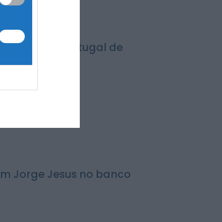
regressa ao
Parque de
Almear com três
dias de música,...
 na Taça de Portugal de
ONTEM, 18:28
Notícias de Águeda
Grupo de Danças
e Cantares de
Vale Domingos
organiza 4.º
Torneio de...
ONTEM, 18:22
om Jorge Jesus no banco