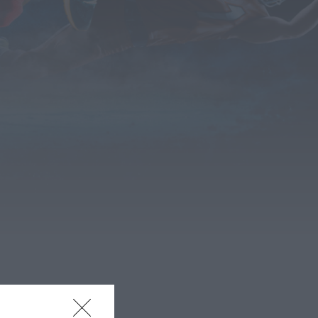
Câmara do
Sabugal aprova
apoios sociais,
obras e
incentivos à
recuperação do...
HOJE, 0:19
Rádio Caria
Campanha de
vacinação
antirrábica
decorre no
concelho de
Penamacor
HOJE, 0:15
Notícias de Águeda
Reunião da
Câmara