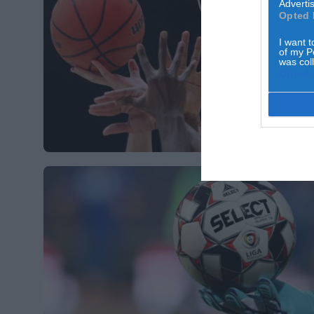
Advertis
Opted 
I want t
of my P
was col
Opted 