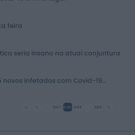
a feira
ítica seria insano na atual conjuntura
5 novos infetados com Covid-19...
1
…
547
548
549
…
563