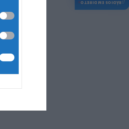
♫
RÁDIOS EM DIRETO
Junta de
Freguesia de
Caria
HOJE, 0:01
Notícias de Águeda
Reunião da
Câmara
Municipal de
Águeda debate
obras,
mobilidade,
urbanismo e
apoios...
HOJE, 23:48
Notícias de Águeda
Coro da Cruz
Vermelha de