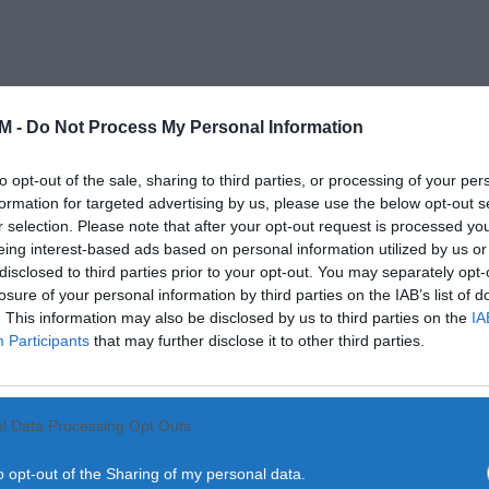
M -
Do Not Process My Personal Information
to opt-out of the sale, sharing to third parties, or processing of your per
a, sociedade
formation for targeted advertising by us, please use the below opt-out s
r selection. Please note that after your opt-out request is processed y
eing interest-based ads based on personal information utilized by us or
disclosed to third parties prior to your opt-out. You may separately opt-
losure of your personal information by third parties on the IAB’s list of
. This information may also be disclosed by us to third parties on the
IA
Participants
that may further disclose it to other third parties.
ituação de fragilidade...
l Data Processing Opt Outs
 a Incêndios terminou ontem
o opt-out of the Sharing of my personal data.