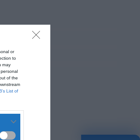
vacinação
antirrábica
decorre no
concelho de
Penamacor
HOJE, 0:15
Rádio Caria
sonal or
Ambulância de
ection to
emergência
ou may
 personal
médica vai
out of the
manter-se no
 downstream
Fundão
B’s List of
HOJE, 0:08
Rádio Caria
Espaço
degradado em
Malpique
recuperado pela