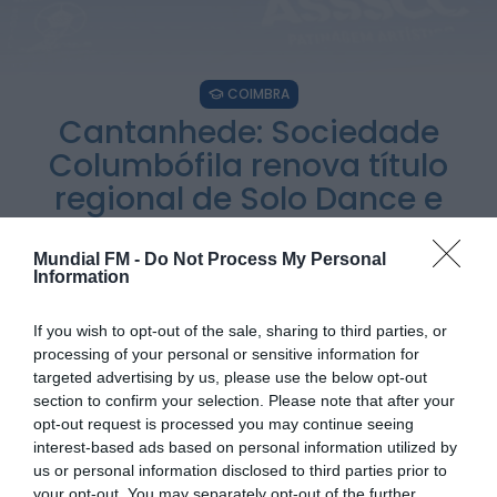
Também em:
Notícias de Águeda • Notícias de
Anadia • Diário da Bairrada
+1 mais
Notícias de Águeda
COIMBRA
Caminhada “Pé na Causa” da ABARCA adiada
devido à coincidência com outros...
Cantanhede: Sociedade
ONTEM, 15:36
Columbófila renova título
regional de Solo Dance e
Diário da Bairrada
Exposição “Santo António Militar” leva ao
conquista ouro em Pares de
Museu Militar do Buçaco uma dimensão...
ONTEM, 11:46
Dança Juniores
Mundial FM -
Do Not Process My Personal
Information
Mundial FM
POR
SARA SOARES
19 DE MAIO, 2026
Câmara de Viseu e nova Universidade
If you wish to opt-out of the sale, sharing to third parties, or
Politécnica reforçam cooperação e traçam
estratégia...
processing of your personal or sensitive information for
ONTEM, 11:43
targeted advertising by us, please use the below opt-out
section to confirm your selection. Please note that after your
opt-out request is processed you may continue seeing
PARTILHAR ESTE ARTIGO
interest-based ads based on personal information utilized by
us or personal information disclosed to third parties prior to
WhatsApp
Facebook
Messenger
Bluesky
Trello
Telegram
Copy
your opt-out. You may separately opt-out of the further