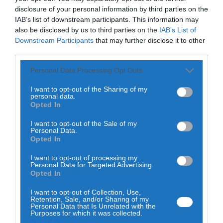
disclosure of your personal information by third parties on the
Link
IAB’s list of downstream participants. This information may
also be disclosed by us to third parties on the
IAB’s List of
A Secção de Patinagem Artística da Associação de
Downstream Participants
that may further disclose it to other
Solidariedade Social Sociedade Columbófila
Cantanhedense voltou a afirmar-se entre a elite da
third parties.
patinagem artística regional ao renovar o título de
Campeã Distrital de Solo Dance 2026, no Campeonato
Personal Data Processing Opt Outs
Regional realizado nos dias 16 e 17 de maio, no Pavilhão do
CENAP, em Aveiro.
I want to opt-out of the Sharing of my
personal data.
A prova, organizada pela Associação de Patinagem de
Opted In
Coimbra em conjunto com a Associação de Patinagem de
Aveiro, reuniu atletas de vários clubes da região, tendo a
I want to opt-out of the Sale of my
formação cantanhedense alcançado resultados de
Personal Data.
grande destaque em diferentes escalões.
Opted In
Entre as principais conquistas estiveram os títulos regionais
I want to opt-out of processing my
alcançados por Júlia Vieira, vencedora em Infantis, Eva
Personal Data for Targeted Advertising.
Domingos, que conquistou o primeiro lugar em Cadetes,
Opted In
Dara Marques, campeã regional em Juniores Femininos, e
Eduardo Cunha, vencedor em Juniores Masculinos. Leonor
I want to opt-out of Collection, Use,
Figueiredo destacou-se igualmente ao alcançar o segundo
Retention, Sale, and/or Sharing of my
lugar no escalão de Infantis.
Personal Data that Is Unrelated with the
Purposes for which it was collected.
Na vertente de Pares de Dança Juniores, Dara Marques e
Opted Out