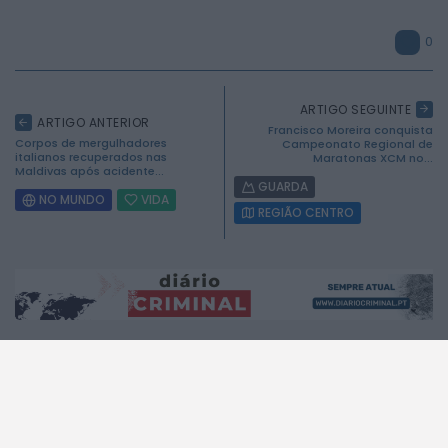
0
ARTIGO SEGUINTE
ARTIGO ANTERIOR
Francisco Moreira conquista
Corpos de mergulhadores
Campeonato Regional de
2026 Mundial FM. Todos os direitos reservados.
italianos recuperados nas
Maratonas XCM no...
Maldivas após acidente...
GUARDA
NO MUNDO
VIDA
REGIÃO CENTRO
A MUNDIAL
A RÁDIO
A Rádio
No ar