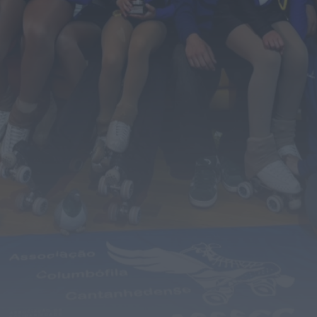
de tráfico de pessoas, droga e armas. Há...
ONTEM, 18:22
Diário Criminal
Perseguição em alto mar termina com
recuperação de mais de 421 quilos...
ONTEM, 18:19
Diário Criminal
Acidente com dois mortos leva à descoberta
de milhares de doses de...
ONTEM, 18:13
Notícias de Águeda
Confusão envolve entre 30 e 40 pessoas na
Praia Fluvial de Bolfiar...
ONTEM, 18:09
Mundial FM
Última Hora
Preços dos combustíveis podem cair mais de
12 cêntimos por litro já...
ONTEM, 15:44