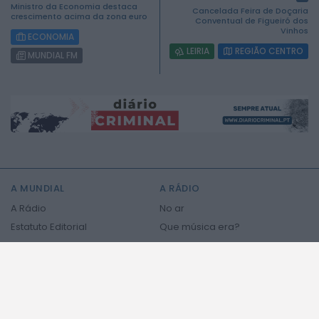
Ministro da Economia destaca
Cancelada Feira de Doçaria
crescimento acima da zona euro
Conventual de Figueiró dos
Vinhos
ECONOMIA
LEIRIA
REGIÃO CENTRO
MUNDIAL FM
2026 Mundial FM. Todos os direitos reservados.
A MUNDIAL
A RÁDIO
A Rádio
No ar
Estatuto Editorial
Que música era?
Equipa
Programação
Contactos
Privacidade e Cookies
PODCASTS
NOTÍCIAS