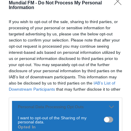
alunos do ensino superior
Mundial FM -
Do Not Process My Personal
Information
Notícias de Águeda
POR
NUNO SOARES
30 DE OUTUBRO, 2020
Paulo Lino volta a conquistar o mundo: judoca
If you wish to opt-out of the sale, sharing to third parties, or
da CERCIAG sagra-se Campeão...
ONTEM, 19:31
processing of your personal or sensitive information for
targeted advertising by us, please use the below opt-out
section to confirm your selection. Please note that after your
Notícias de Águeda
opt-out request is processed you may continue seeing
É oficial: AD Valonguense vai disputar a Liga
PARTILHAR ESTE ARTIGO
interest-based ads based on personal information utilized by
SABSEG na época 2026/27
ONTEM, 18:09
us or personal information disclosed to third parties prior to
WhatsApp
Facebook
Messenger
Bluesky
Trello
Telegram
Copy
your opt-out. You may separately opt-out of the further
disclosure of your personal information by third parties on the
Link
Notícias de Águeda
IAB’s list of downstream participants. This information may
Nasce a Associação Atlética de Águeda para
also be disclosed by us to third parties on the
IAB’s List of
relançar o andebol masculino no...
A Câmara Municipal de Águeda, Aveiro, vai apoiar 48
ONTEM, 8:05
Downstream Participants
that may further disclose it to other
alunos do Ensino Superior com atribuição de bolsas e
pagamento de propinas, no ano letivo 2020/21.
third parties.
Em nota à imprensa, a autarquia adianta que, no que toca
Personal Data Processing Opt Outs
às bolsas de estudo, no valor de 1.500 euros cada, atribui
nove para este ano letivo, que se juntam às 21 que
I want to opt-out of the Sharing of my
resultam de renovações de bolsas atribuídas em anos
personal data.
anteriores.
Opted In