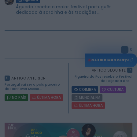
Águeda recebe o maior festival português
dedicado à sardinha e às tradições...
0
♫
RÁDIOS EM DIRETO
ARTIGO SEGUINTE
Figueira da Foz recebe o Festival
ARTIGO ANTERIOR
da Feijoada dos...
Portugal vai ser o país parceiro
da Hannover Messe...
COIMBRA
CULTURA
NO PAÍS
ÚLTIMA HORA
MUNDIAL FM
ÚLTIMA HORA