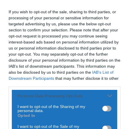
INOVADOR DE
Rádio Caria
If you wish to opt-out of the sale, sharing to third parties, or
APRENDIZAGEM”
Covilhã assinala Dia Internacional da
processing of your personal or sensitive information for
Juventude com entradas gratuitas na Piscina
Praia
targeted advertising by us, please use the below opt-out
POR
NUNO SOARES
7 DE OUTUBRO, 2020
HOJE, 23:01
section to confirm your selection. Please note that after your
opt-out request is processed you may continue seeing
interest-based ads based on personal information utilized by
Rádio Caria
Castelo de Belmonte recebe observação do
us or personal information disclosed to third parties prior to
eclipse solar
your opt-out. You may separately opt-out of the further
ONTEM, 22:53
disclosure of your personal information by third parties on the
PARTILHAR ESTE ARTIGO
IAB’s list of downstream participants. This information may
Diário Criminal
also be disclosed by us to third parties on the
IAB’s List of
Prisão preventiva para quatro arguidos em
WhatsApp
Facebook
Messenger
Bluesky
Trello
Telegram
Copy
rede que furtava cobre das
Downstream Participants
that may further disclose it to other
telecomunicações....
Link
third parties.
ONTEM, 14:37
Também em:
Mundial FM
A Câmara Municipal da Mealhada vai inaugurar na próxima
Personal Data Processing Opt Outs
Sexta-feira, 9 de Outubro, pela 11 horas, na Escola
Secundária da Mealhada, a Sala “Ambiente Inovador de
I want to opt-out of the Sharing of my
Aprendizagem”, também conhecida por “Sala do Futuro”.
personal data.
Opted In
I want to opt-out of the Sale of my