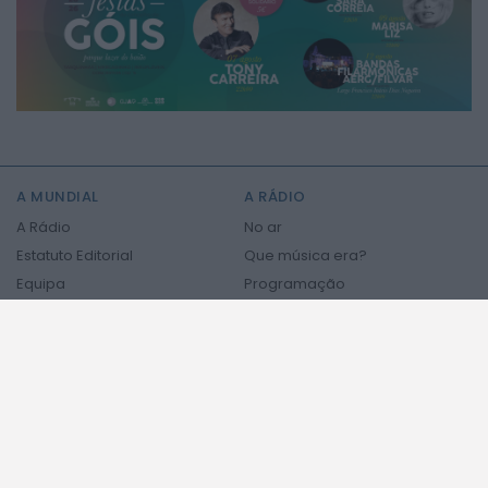
2026 Mundial FM. Todos os direitos reservados.
A MUNDIAL
A RÁDIO
A Rádio
No ar
Estatuto Editorial
Que música era?
Equipa
Programação
Contactos
Privacidade e Cookies
PODCASTS
NOTÍCIAS
NOTICIAS
ÚLTIMA HORA
REGIÃO CENTRO
NO PAÍS