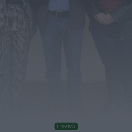
de tráfico de pessoas, droga e armas. Há...
ONTEM, 18:22
Diário Criminal
Perseguição em alto mar termina com
recuperação de mais de 421 quilos...
ONTEM, 18:19
Diário Criminal
Acidente com dois mortos leva à descoberta
de milhares de doses de...
ONTEM, 18:13
Notícias de Águeda
Confusão envolve entre 30 e 40 pessoas na
Praia Fluvial de Bolfiar...
ONTEM, 18:09
Mundial FM
Última Hora
Preços dos combustíveis podem cair mais de
12 cêntimos por litro já...
NO PAÍS
ONTEM, 15:44