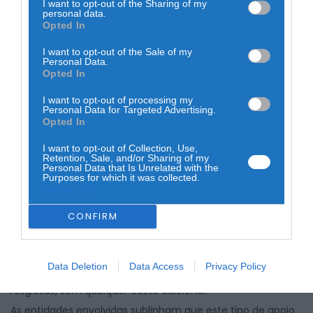
I want to opt-out of the Sharing of my
A entrega simbólica do apoio foi realizada pelo presidente
personal data.
da Junta, Carlos Antunes, numa cerimónia que contou
Opted In
com a presença da vice-presidente da Câmara Municipal
de Pampilhosa da Serra, Alexandra Tomé, e de Ana Morais.
I want to opt-out of the Sale of my
Personal Data.
Segundo a informação divulgada, desde 2024 que as
Opted In
juntas de freguesia do concelho têm vindo a contribuir
financeiramente para a atividade da Fundação, num
I want to opt-out of processing my
esforço conjunto considerado essencial para garantir a
Personal Data for Targeted Advertising.
continuidade e reforço dos programas de apoio à
Opted In
comunidade.
I want to opt-out of Collection, Use,
Retention, Sale, and/or Sharing of my
Personal Data that Is Unrelated with the
Purposes for which it was collected.
Opted Out
CONFIRM
Paralelamente, é também feito o apelo à consignação de
1% do IRS, um mecanismo legal em Portugal que permite
aos contribuintes direcionar parte do imposto para
Data Deletion
Data Access
Privacy Policy
instituições de solidariedade social, culturais, ambientais ou
religiosas, sem qualquer custo adicional.
As entidades envolvidas sublinham que este tipo de apoio