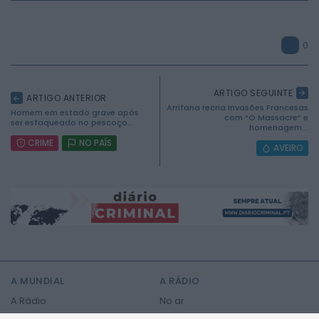
0
ARTIGO SEGUINTE
ARTIGO ANTERIOR
Arrifana recria Invasões Francesas
Homem em estado grave após
com “O Massacre” e
ser esfaqueado no pescoço...
homenagem...
CRIME
NO PAÍS
AVEIRO
2026 Mundial FM. Todos os direitos reservados.
A MUNDIAL
A RÁDIO
A Rádio
No ar