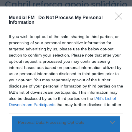
Cabril reforça apoio solidário
Também em:
Notícias de Águeda • Notícias de
Anadia • Diário da Bairrada
+1 mais
com donativo de 10 mil euros
Mundial FM -
Do Not Process My Personal
Notícias de Águeda
à Fundação Dr. José
Information
Caminhada “Pé na Causa” da ABARCA adiada
devido à coincidência com outros...
Fernando Nunes Barata
ONTEM, 15:36
If you wish to opt-out of the sale, sharing to third parties, or
POR
ALEXANDRA REBELO
14 DE ABRIL, 2026
processing of your personal or sensitive information for
targeted advertising by us, please use the below opt-out
Diário da Bairrada
Exposição “Santo António Militar” leva ao
section to confirm your selection. Please note that after your
Museu Militar do Buçaco uma dimensão...
opt-out request is processed you may continue seeing
ONTEM, 11:46
interest-based ads based on personal information utilized by
us or personal information disclosed to third parties prior to
Mundial FM
PARTILHAR ESTE ARTIGO
your opt-out. You may separately opt-out of the further
Câmara de Viseu e nova Universidade
disclosure of your personal information by third parties on the
Politécnica reforçam cooperação e traçam
WhatsApp
Facebook
Messenger
Bluesky
Trello
Telegram
Copy
estratégia...
IAB’s list of downstream participants. This information may
ONTEM, 11:43
also be disclosed by us to third parties on the
IAB’s List of
Link
Downstream Participants
that may further disclose it to other
third parties.
A Junta de Freguesia do Cabril atribuiu um donativo de 10
mil euros à Fundação Dr. José Fernando Nunes Barata,
reforçando o compromisso de apoio às iniciativas sociais
Personal Data Processing Opt Outs
desenvolvidas pela instituição.