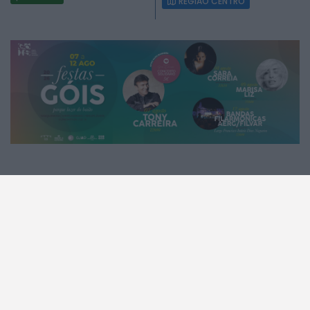
REGIÃO CENTRO
2026 Mundial FM. Todos os direitos reservados.
A MUNDIAL
A RÁDIO
A Rádio
No ar
Estatuto Editorial
Que música era?
Equipa
Programação
Contactos
Privacidade e Cookies