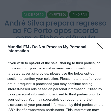
HOJE, 23:01
Rádio Caria
DESPORTO
FUTEBOL
NO PAÍS
Castelo de Belmonte recebe observação do
André Silva prepara regresso
eclipse solar
ONTEM, 22:53
ao FC Porto após acordo
Diário Criminal
com o Elche e cláusula
Prisão preventiva para quatro arguidos em
ajustada
rede que furtava cobre das
telecomunicações....
Mundial FM -
Do Not Process My Personal
ONTEM, 14:37
Information
POR
ALEXANDRA REBELO
8 DE JUNHO, 2026
Também em:
Mundial FM
If you wish to opt-out of the sale, sharing to third parties, or
Diário Criminal
processing of your personal or sensitive information for
Homem detido nos Açores por suspeitas de
violação e violência doméstica
targeted advertising by us, please use the below opt-out
ONTEM, 14:17
section to confirm your selection. Please note that after your
opt-out request is processed you may continue seeing
PARTILHAR ESTE ARTIGO
interest-based ads based on personal information utilized by
us or personal information disclosed to third parties prior to
WhatsApp
Facebook
Messenger
Bluesky
Trello
Telegram
Copy
your opt-out. You may separately opt-out of the further
Link
disclosure of your personal information by third parties on the
IAB’s list of downstream participants. This information may