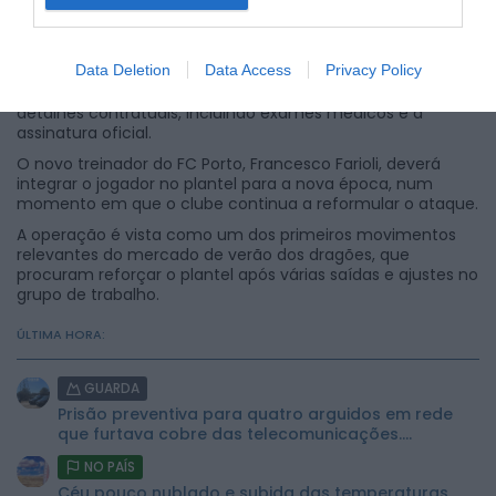
O avançado de 30 anos, que na última temporada somou
Data Deletion
Data Access
Privacy Policy
10 golos em 32 jogos ao serviço do Elche na La Liga, deverá
regressar a Portugal nos próximos dias para ultimar
detalhes contratuais, incluindo exames médicos e a
assinatura oficial.
O novo treinador do FC Porto, Francesco Farioli, deverá
integrar o jogador no plantel para a nova época, num
momento em que o clube continua a reformular o ataque.
A operação é vista como um dos primeiros movimentos
relevantes do mercado de verão dos dragões, que
procuram reforçar o plantel após várias saídas e ajustes no
grupo de trabalho.
ÚLTIMA HORA:
GUARDA
Prisão preventiva para quatro arguidos em rede
que furtava cobre das telecomunicações....
NO PAÍS
Céu pouco nublado e subida das temperaturas