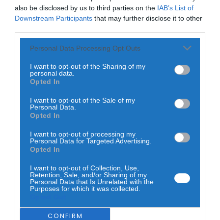
O FC Porto está muito perto de garantir o regresso de
also be disclosed by us to third parties on the
IAB’s List of
André Silva, num processo que terá sido facilitado por um
Downstream Participants
that may further disclose it to other
pedido feito pelo avançado ao seu atual clube, o Elche CF.
third parties.
Segundo a imprensa desportiva, o internacional português
terá solicitado, no momento da assinatura pelo emblema
Personal Data Processing Opt Outs
espanhol, a inclusão de uma cláusula de rescisão reduzida
especificamente para o caso de surgir uma oportunidade
I want to opt-out of the Sharing of my
de regressar ao Dragão. Assim, o valor teria ficado
personal data.
estabelecido em cerca de 4 milhões de euros para o FC
Opted In
Porto, em contraste com os 8 milhões fixados para outros
clubes.
I want to opt-out of the Sale of my
Personal Data.
A intenção do jogador seria clara desde o início: manter
Opted In
aberta a porta para um eventual regresso ao clube onde
se destacou. Essa possibilidade acabou por ganhar força
I want to opt-out of processing my
no final da época, com negociações a avançarem de
Personal Data for Targeted Advertising.
forma significativa e um entendimento praticamente
Opted In
fechado entre as partes.
I want to opt-out of Collection, Use,
Retention, Sale, and/or Sharing of my
Personal Data that Is Unrelated with the
Purposes for which it was collected.
Opted Out
CONFIRM