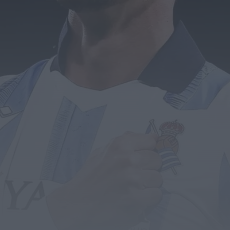
para 2027 com 48 projetos musicais pré-
selecionados
HOJE, 0:05
Rádio Caria
Centum Cellas entra na fase decisiva das
Novas 7 Maravilhas de Portugal
HOJE, 23:24
Rádio Caria
ULS da Guarda recebe quatro novas Unidades
Móveis de Saúde
HOJE, 23:17
Rádio Caria
Dois detidos por tráfico de estupefacientes
em Castelo Branco
HOJE, 23:08
Rádio Caria
Covilhã assinala Dia Internacional da
Juventude com entradas gratuitas na Piscina
Praia